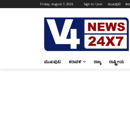
Friday, August 7, 2026
Sign in / Join
ಮುಖಪುಟ
ಕರ
ಮುಖಪುಟ
ಕರಾವಳಿ
ರಾಜ್ಯ
ರಾಷ್ಟ್ರೀಯ