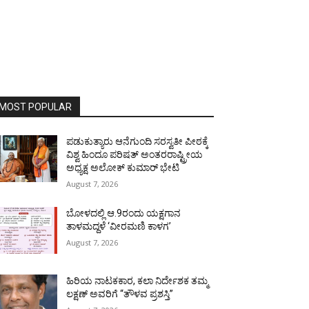
MOST POPULAR
ಪಡುಕುತ್ಯಾರು ಆನೆಗುಂದಿ ಸರಸ್ವತೀ ಪೀಠಕ್ಕೆ
ವಿಶ್ವ ಹಿಂದೂ ಪರಿಷತ್ ಅಂತರರಾಷ್ಟ್ರೀಯ
ಅಧ್ಯಕ್ಷ ಅಲೋಕ್ ಕುಮಾರ್ ಭೇಟಿ
August 7, 2026
ಬೋಳದಲ್ಲಿ ಆ.9ರಂದು ಯಕ್ಷಗಾನ
ತಾಳಮದ್ದಳೆ ‘ವೀರಮಣಿ ಕಾಳಗ’
August 7, 2026
ಹಿರಿಯ ನಾಟಕಕಾರ, ಕಲಾ ನಿರ್ದೇಶಕ ತಮ್ಮ
ಲಕ್ಷಣ್ ಅವರಿಗೆ “ತೌಳವ ಪ್ರಶಸ್ತಿ”