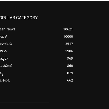
OPULAR CATEGORY
resh News
10621
ರಾವಳಿ
10000
ಂಗಳೂರು
3547
ಡುಪಿ
1906
ತ್ತೂರು
969
ೂಡಬಿದರೆ
860
ಜ್ಯ
829
ಾಜಕೀಯ
662