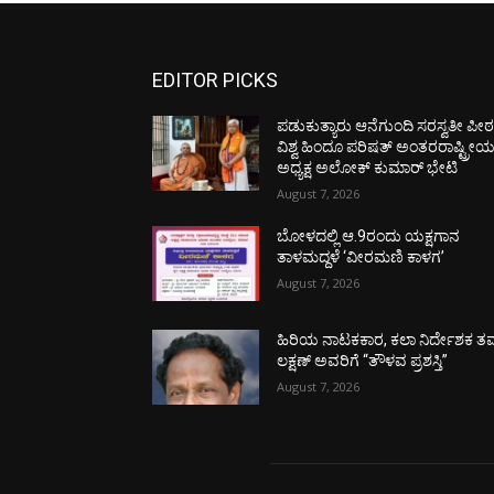
EDITOR PICKS
ಪಡುಕುತ್ಯಾರು ಆನೆಗುಂದಿ ಸರಸ್ವತೀ ಪೀಠಕ್
ವಿಶ್ವ ಹಿಂದೂ ಪರಿಷತ್ ಅಂತರರಾಷ್ಟ್ರೀ
ಅಧ್ಯಕ್ಷ ಅಲೋಕ್ ಕುಮಾರ್ ಭೇಟಿ
August 7, 2026
ಬೋಳದಲ್ಲಿ ಆ.9ರಂದು ಯಕ್ಷಗಾನ
ತಾಳಮದ್ದಳೆ ‘ವೀರಮಣಿ ಕಾಳಗ’
August 7, 2026
ಹಿರಿಯ ನಾಟಕಕಾರ, ಕಲಾ ನಿರ್ದೇಶಕ ತಮ
ಲಕ್ಷಣ್ ಅವರಿಗೆ “ತೌಳವ ಪ್ರಶಸ್ತಿ”
August 7, 2026