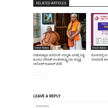
RELATED ARTICLES
Fresh News
Fresh News
ಪಡುಕುತ್ಯಾರು ಆನೆಗುಂದಿ ಸರಸ್ವತೀ ಪೀಠಕ್ಕೆ ವಿಶ್ವ
ಬೋಳದಲ್ಲಿ ಆ.
ಹಿಂದೂ ಪರಿಷತ್ ಅಂತರರಾಷ್ಟ್ರೀಯ ಅಧ್ಯಕ್ಷ
‘ವೀರಮಣಿ ಕಾ
ಅಲೋಕ್ ಕುಮಾರ್ ಭೇಟಿ
LEAVE A REPLY