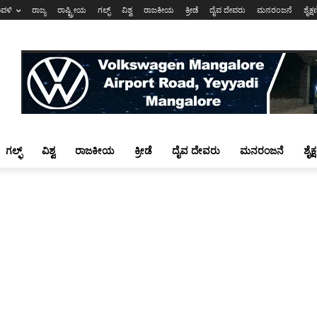
ಾವಳಿ
ರಾಜ್ಯ
ರಾಷ್ಟ್ರೀಯ
ಗಲ್ಫ್
ವಿಶ್ವ
ರಾಜಕೀಯ
ಕ್ರೀಡೆ
ದೈವ ದೇವರು
ಮನರಂಜನೆ
ಶೈಕ್
ಗಲ್ಫ್
ವಿಶ್ವ
ರಾಜಕೀಯ
ಕ್ರೀಡೆ
ದೈವ ದೇವರು
ಮನರಂಜನೆ
ಶೈಕ