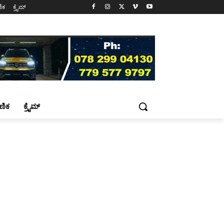
ಷಣಿಕ
ಕ್ರೈಮ್
್ಷಣಿಕ
ಕ್ರೈಮ್