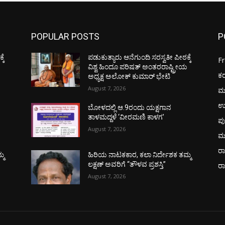
POPULAR POSTS
P
ಕೆ
ಪಡುಕುತ್ಯಾರು ಆನೆಗುಂದಿ ಸರಸ್ವತೀ ಪೀಠಕ್ಕೆ
F
ಯ
ವಿಶ್ವ ಹಿಂದೂ ಪರಿಷತ್ ಅಂತರರಾಷ್ಟ್ರೀಯ
ಕ
ಅಧ್ಯಕ್ಷ ಅಲೋಕ್ ಕುಮಾರ್ ಭೇಟಿ
August 7, 2026
ಮ
ಉ
ಬೋಳದಲ್ಲಿ ಆ.9ರಂದು ಯಕ್ಷಗಾನ
ತಾಳಮದ್ದಳೆ ‘ವೀರಮಣಿ ಕಾಳಗ’
ಪು
August 7, 2026
ಮ
ರಾ
್ಮ
ಹಿರಿಯ ನಾಟಕಕಾರ, ಕಲಾ ನಿರ್ದೇಶಕ ತಮ್ಮ
ಲಕ್ಷಣ್ ಅವರಿಗೆ “ತೌಳವ ಪ್ರಶಸ್ತಿ”
ರ
August 7, 2026