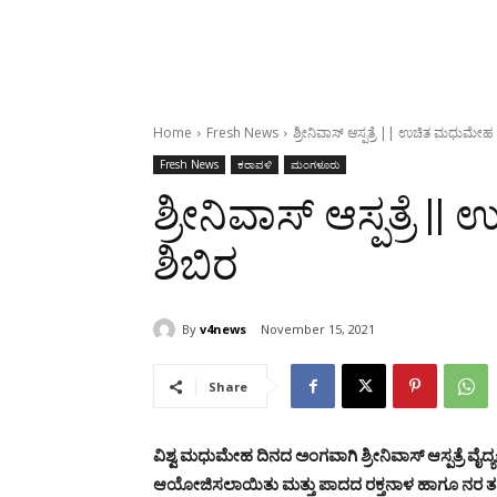
Home
Fresh News
ಶ್ರೀನಿವಾಸ್ ಆಸ್ಪತ್ರೆ || ಉಚಿತ ಮಧುಮೇಹ
Fresh News
ಕರಾವಳಿ
ಮಂಗಳೂರು
ಶ್ರೀನಿವಾಸ್ ಆಸ್ಪತ್ರ
ಶಿಬಿರ
By
v4news
November 15, 2021
Share
ವಿಶ್ವ ಮಧುಮೇಹ ದಿನದ ಅಂಗವಾಗಿ ಶ್ರೀನಿವಾಸ್ ಆಸ್ಪತ್ರೆ
ಆಯೋಜಿಸಲಾಯಿತು ಮತ್ತು ಪಾದದ ರಕ್ತನಾಳ ಹಾಗೂ ನರ ತಪಾಸ