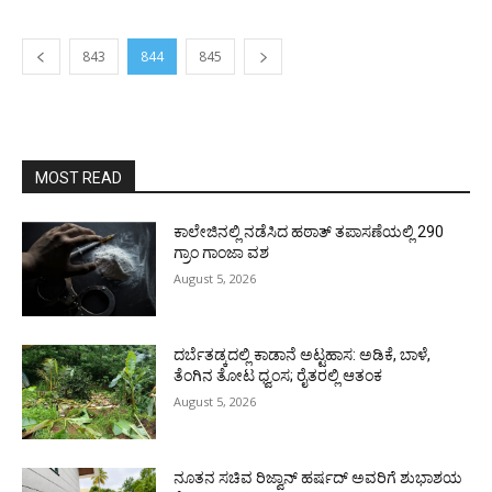
843
844
845
MOST READ
ಕಾಲೇಜಿನಲ್ಲಿ ನಡೆಸಿದ ಹಠಾತ್ ತಪಾಸಣೆಯಲ್ಲಿ 290
ಗ್ರಾಂ ಗಾಂಜಾ ವಶ
August 5, 2026
ದರ್ಬೆತಡ್ಕದಲ್ಲಿ ಕಾಡಾನೆ ಅಟ್ಟಹಾಸ: ಅಡಿಕೆ, ಬಾಳೆ,
ತೆಂಗಿನ ತೋಟ ಧ್ವಂಸ; ರೈತರಲ್ಲಿ ಆತಂಕ
August 5, 2026
ನೂತನ ಸಚಿವ ರಿಜ್ವಾನ್ ಹರ್ಷದ್ ಅವರಿಗೆ ಶುಭಾಶಯ