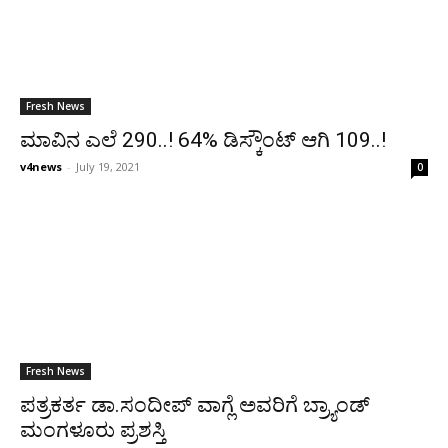
Fresh News
ಮಾವಿನ ಎಲೆ 290..! 64% ಡಿಸ್ಕೌಂಟ್ ಆಗಿ 109..!
v4news
-
July 19, 2021
0
Fresh News
ಪತ್ರಕರ್ತ ಡಾ.ಸಂದೀಪ್ ವಾಗ್ಲೆ ಅವರಿಗೆ ಬ್ರ್ಯಾಂಡ್
ಮಂಗಳೂರು ಪ್ರಶಸ್ತಿ