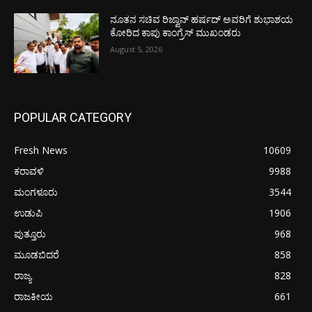
ನೂತನ ಸಚಿವ ರಿಜ್ವಾನ್ ಹರ್ಷದ್ ಅವರಿಗೆ ಶುಭಾಶಯ
ಕೋರಿದ ಕಾಪು ಕಾಂಗ್ರೆಸ್ ಮುಖಂಡರು
August 5, 2026
POPULAR CATEGORY
Fresh News
10609
ಕರಾವಳಿ
9988
ಮಂಗಳೂರು
3544
ಉಡುಪಿ
1906
ಪುತ್ತೂರು
968
ಮೂಡಬಿದರೆ
858
ರಾಜ್ಯ
828
ರಾಜಕೀಯ
661