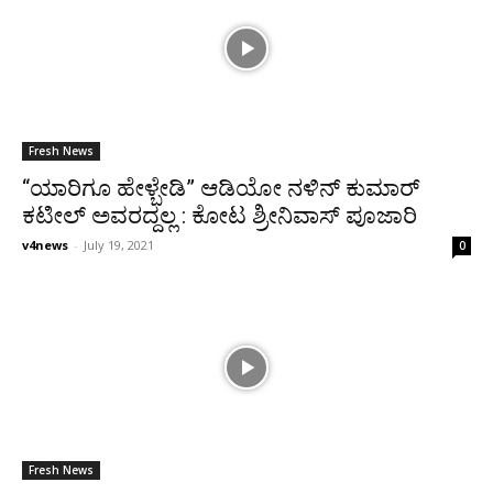
Fresh News
“ಯಾರಿಗೂ ಹೇಳ್ಬೇಡಿ” ಆಡಿಯೋ ನಳಿನ್ ಕುಮಾರ್
ಕಟೀಲ್ ಅವರದ್ದಲ್ಲ : ಕೋಟ ಶ್ರೀನಿವಾಸ್ ಪೂಜಾರಿ
v4news
-
July 19, 2021
0
Fresh News