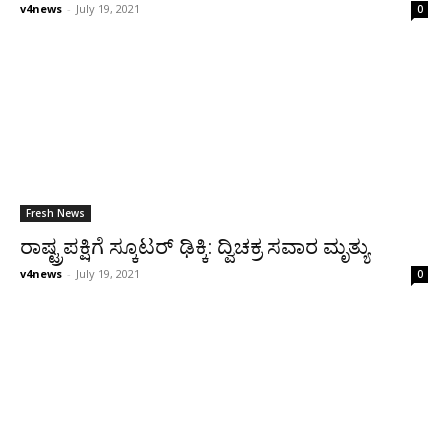
v4news
-
July 19, 2021
0
Fresh News
ರಾಷ್ಟ್ರಪಕ್ಷಿಗೆ ಸ್ಕೂಟರ್ ಢಿಕ್ಕಿ: ದ್ವಿಚಕ್ರ ಸವಾರ ಮೃತ್ಯು
v4news
-
July 19, 2021
0