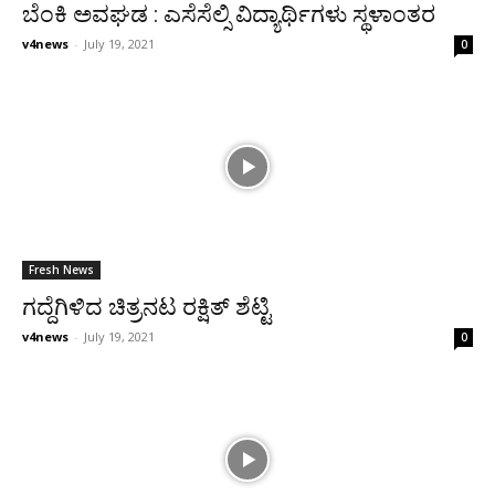
ಬೆಂಕಿ ಅವಘಡ : ಎಸೆಸೆಲ್ಸಿ ವಿದ್ಯಾರ್ಥಿಗಳು ಸ್ಥಳಾಂತರ
v4news
-
July 19, 2021
0
Fresh News
ಗದ್ದೆಗಿಳಿದ ಚಿತ್ರನಟ ರಕ್ಷಿತ್ ಶೆಟ್ಟಿ
v4news
-
July 19, 2021
0