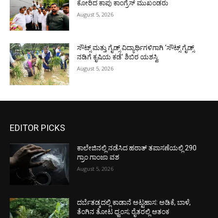
ಕೋರಿದ ಕಾಪು ಕಾಂಗ್ರೆಸ್ ಮುಖಂಡರು
August 5, 2026
ಸೌಟ್ಸ್ ಮತ್ತು ಗೈಡ್ಸ್ ವಿದ್ಯಾರ್ಥಿಗಳಿಗಾಗಿ ‘ಸೌಟ್ಸ್ ಗೈಡ್ಸ್
ನಡಿಗೆ ಕೃಷಿಯ ಕಡೆ’ ಶಿಬಿರ ಯಶಸ್ವಿ
August 5, 2026
EDITOR PICKS
ಕಾಲೇಜಿನಲ್ಲಿ ನಡೆಸಿದ ಹಠಾತ್ ತಪಾಸಣೆಯಲ್ಲಿ 290
ಗ್ರಾಂ ಗಾಂಜಾ ವಶ
August 5, 2026
ದರ್ಬೆತಡ್ಕದಲ್ಲಿ ಕಾಡಾನೆ ಅಟ್ಟಹಾಸ: ಅಡಿಕೆ, ಬಾಳೆ,
ತೆಂಗಿನ ತೋಟ ಧ್ವಂಸ; ರೈತರಲ್ಲಿ ಆತಂಕ