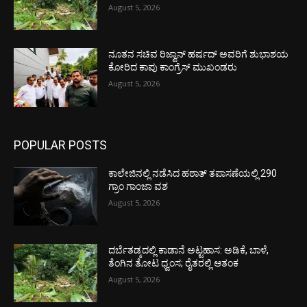
August 5, 2026
ನೂತನ ಸಚಿವ ರಿಜ್ವಾನ್ ಹರ್ಷದ್ ಅವರಿಗೆ ಶುಭಾಶಯ
ಕೋರಿದ ಕಾಪು ಕಾಂಗ್ರೆಸ್ ಮುಖಂಡರು
August 5, 2026
POPULAR POSTS
ಕಾಲೇಜಿನಲ್ಲಿ ನಡೆಸಿದ ಹಠಾತ್ ತಪಾಸಣೆಯಲ್ಲಿ 290
ಗ್ರಾಂ ಗಾಂಜಾ ವಶ
August 5, 2026
ದರ್ಬೆತಡ್ಕದಲ್ಲಿ ಕಾಡಾನೆ ಅಟ್ಟಹಾಸ: ಅಡಿಕೆ, ಬಾಳೆ,
ತೆಂಗಿನ ತೋಟ ಧ್ವಂಸ; ರೈತರಲ್ಲಿ ಆತಂಕ
August 5, 2026