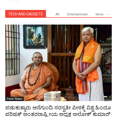
TECH AND GADGETS
All
Entertainment
More
Fresh News
ಪಡುಕುತ್ಯಾರು ಆನೆಗುಂದಿ ಸರಸ್ವತೀ ಪೀಠಕ್ಕೆ ವಿಶ್ವ ಹಿಂದೂ
ಪರಿಷತ್ ಅಂತರರಾಷ್ಟ್ರೀಯ ಅಧ್ಯಕ್ಷ ಅಲೋಕ್ ಕುಮಾರ್