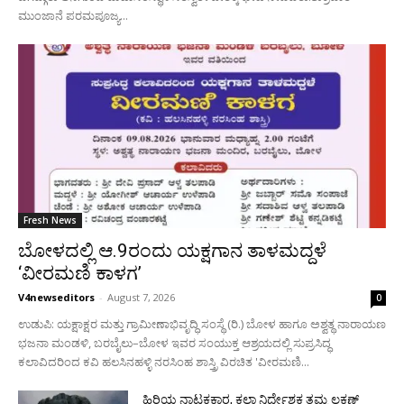
ಮುಂಜಾನೆ ಪರಮಪೂಜ್ಯ...
Fresh News
ಬೋಳದಲ್ಲಿ ಆ.9ರಂದು ಯಕ್ಷಗಾನ ತಾಳಮದ್ದಳೆ
‘ವೀರಮಣಿ ಕಾಳಗ’
V4newseditors
-
August 7, 2026
0
ಉಡುಪಿ: ಯಕ್ಷಾಕ್ಷರ ಮತ್ತು ಗ್ರಾಮೀಣಾಭಿವೃದ್ಧಿ ಸಂಸ್ಥೆ (ರಿ.) ಬೋಳ ಹಾಗೂ ಅಶ್ವತ್ಥ ನಾರಾಯಣ
ಭಜನಾ ಮಂಡಳಿ, ಬರಬೈಲು–ಬೋಳ ಇವರ ಸಂಯುಕ್ತ ಆಶ್ರಯದಲ್ಲಿ ಸುಪ್ರಸಿದ್ಧ
ಕಲಾವಿದರಿಂದ ಕವಿ ಹಲಸಿನಹಳ್ಳಿ ನರಸಿಂಹ ಶಾಸ್ತ್ರಿ ವಿರಚಿತ 'ವೀರಮಣಿ...
ಹಿರಿಯ ನಾಟಕಕಾರ, ಕಲಾ ನಿರ್ದೇಶಕ ತಮ್ಮ ಲಕ್ಷಣ್