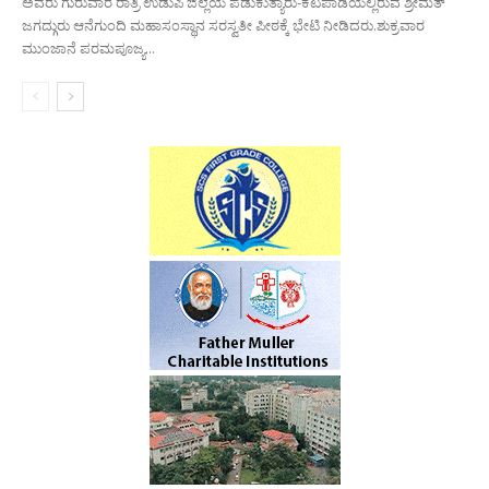
ಅವರು ಗುರುವಾರ ರಾತ್ರಿ ಉಡುಪಿ ಜಿಲ್ಲೆಯ ಪಡುಕುತ್ಯಾರು-ಕಟಪಾಡಿಯಲ್ಲಿರುವ ಶ್ರೀಮತ್
ಜಗದ್ಗುರು ಆನೆಗುಂದಿ ಮಹಾಸಂಸ್ಥಾನ ಸರಸ್ವತೀ ಪೀಠಕ್ಕೆ ಭೇಟಿ ನೀಡಿದರು.ಶುಕ್ರವಾರ
ಮುಂಜಾನೆ ಪರಮಪೂಜ್ಯ...