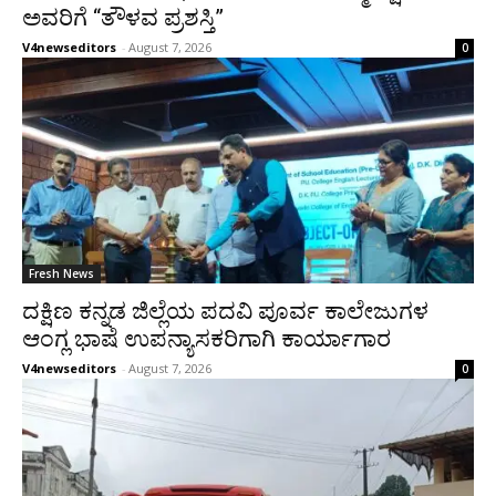
ಅವರಿಗೆ “ತೌಳವ ಪ್ರಶಸ್ತಿ”
V4newseditors
-
August 7, 2026
0
Fresh News
ದಕ್ಷಿಣ ಕನ್ನಡ ಜಿಲ್ಲೆಯ ಪದವಿ ಪೂರ್ವ ಕಾಲೇಜುಗಳ
ಆಂಗ್ಲ ಭಾಷೆ ಉಪನ್ಯಾಸಕರಿಗಾಗಿ ಕಾರ್ಯಾಗಾರ
V4newseditors
-
August 7, 2026
0