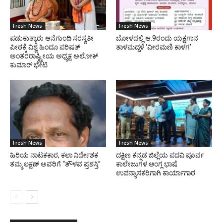
Fresh News
Fresh News
ಪಡುಕುತ್ಯಾರು ಆನೆಗುಂದಿ ಸರಸ್ವತೀ
ಬೋಳದಲ್ಲಿ ಆ.9ರಂದು ಯಕ್ಷಗಾನ
ಪೀಠಕ್ಕೆ ವಿಶ್ವ ಹಿಂದೂ ಪರಿಷತ್
ತಾಳಮದ್ದಳೆ ‘ವೀರಮಣಿ ಕಾಳಗ’
ಅಂತರರಾಷ್ಟ್ರೀಯ ಅಧ್ಯಕ್ಷ ಅಲೋಕ್
ಕುಮಾರ್ ಭೇಟಿ
Fresh News
Fresh News
ಹಿರಿಯ ನಾಟಕಕಾರ, ಕಲಾ ನಿರ್ದೇಶಕ
ದಕ್ಷಿಣ ಕನ್ನಡ ಜಿಲ್ಲೆಯ ಪದವಿ ಪೂರ್ವ
ತಮ್ಮ ಲಕ್ಷಣ್ ಅವರಿಗೆ “ತೌಳವ ಪ್ರಶಸ್ತಿ”
ಕಾಲೇಜುಗಳ ಆಂಗ್ಲ ಭಾಷೆ
ಉಪನ್ಯಾಸಕರಿಗಾಗಿ ಕಾರ್ಯಾಗಾರ