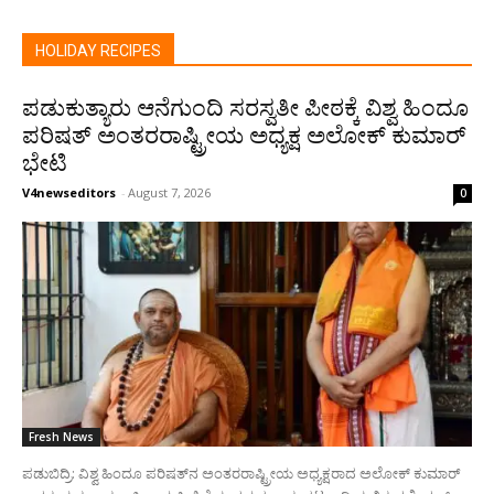
HOLIDAY RECIPES
ಪಡುಕುತ್ಯಾರು ಆನೆಗುಂದಿ ಸರಸ್ವತೀ ಪೀಠಕ್ಕೆ ವಿಶ್ವ ಹಿಂದೂ
ಪರಿಷತ್ ಅಂತರರಾಷ್ಟ್ರೀಯ ಅಧ್ಯಕ್ಷ ಅಲೋಕ್ ಕುಮಾರ್
ಭೇಟಿ
V4newseditors
-
August 7, 2026
0
Fresh News
ಪಡುಬಿದ್ರಿ: ವಿಶ್ವ ಹಿಂದೂ ಪರಿಷತ್‌ನ ಅಂತರರಾಷ್ಟ್ರೀಯ ಅಧ್ಯಕ್ಷರಾದ ಅಲೋಕ್ ಕುಮಾರ್