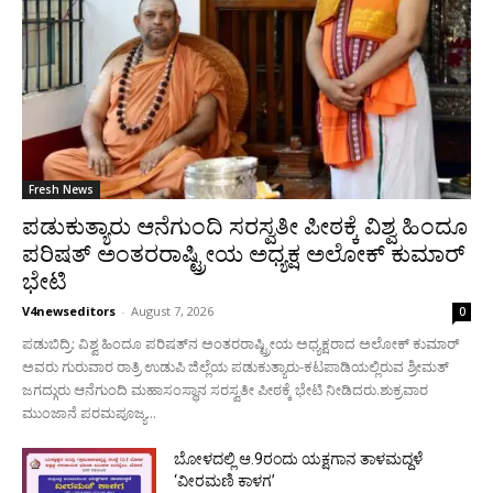
Fresh News
ಪಡುಕುತ್ಯಾರು ಆನೆಗುಂದಿ ಸರಸ್ವತೀ ಪೀಠಕ್ಕೆ ವಿಶ್ವ ಹಿಂದೂ
ಪರಿಷತ್ ಅಂತರರಾಷ್ಟ್ರೀಯ ಅಧ್ಯಕ್ಷ ಅಲೋಕ್ ಕುಮಾರ್
ಭೇಟಿ
V4newseditors
-
August 7, 2026
0
ಪಡುಬಿದ್ರಿ: ವಿಶ್ವ ಹಿಂದೂ ಪರಿಷತ್‌ನ ಅಂತರರಾಷ್ಟ್ರೀಯ ಅಧ್ಯಕ್ಷರಾದ ಅಲೋಕ್ ಕುಮಾರ್
ಅವರು ಗುರುವಾರ ರಾತ್ರಿ ಉಡುಪಿ ಜಿಲ್ಲೆಯ ಪಡುಕುತ್ಯಾರು-ಕಟಪಾಡಿಯಲ್ಲಿರುವ ಶ್ರೀಮತ್
ಜಗದ್ಗುರು ಆನೆಗುಂದಿ ಮಹಾಸಂಸ್ಥಾನ ಸರಸ್ವತೀ ಪೀಠಕ್ಕೆ ಭೇಟಿ ನೀಡಿದರು.ಶುಕ್ರವಾರ
ಮುಂಜಾನೆ ಪರಮಪೂಜ್ಯ...
ಬೋಳದಲ್ಲಿ ಆ.9ರಂದು ಯಕ್ಷಗಾನ ತಾಳಮದ್ದಳೆ
‘ವೀರಮಣಿ ಕಾಳಗ’