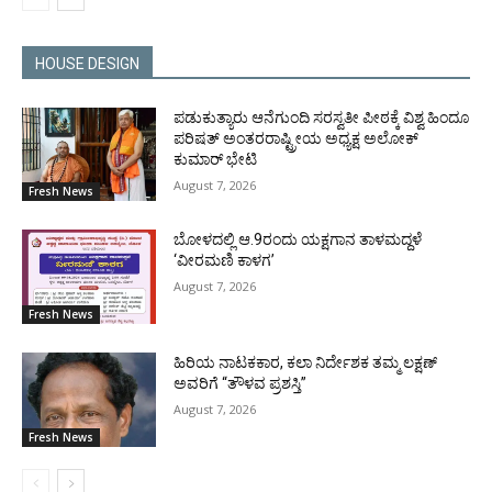
HOUSE DESIGN
ಪಡುಕುತ್ಯಾರು ಆನೆಗುಂದಿ ಸರಸ್ವತೀ ಪೀಠಕ್ಕೆ ವಿಶ್ವ ಹಿಂದೂ
ಪರಿಷತ್ ಅಂತರರಾಷ್ಟ್ರೀಯ ಅಧ್ಯಕ್ಷ ಅಲೋಕ್
ಕುಮಾರ್ ಭೇಟಿ
August 7, 2026
Fresh News
ಬೋಳದಲ್ಲಿ ಆ.9ರಂದು ಯಕ್ಷಗಾನ ತಾಳಮದ್ದಳೆ
‘ವೀರಮಣಿ ಕಾಳಗ’
August 7, 2026
Fresh News
ಹಿರಿಯ ನಾಟಕಕಾರ, ಕಲಾ ನಿರ್ದೇಶಕ ತಮ್ಮ ಲಕ್ಷಣ್
ಅವರಿಗೆ “ತೌಳವ ಪ್ರಶಸ್ತಿ”
August 7, 2026
Fresh News