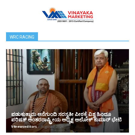
WRC RACING
ಪಡುಕುತ್ಯಾರು ಆನೆಗುಂದಿ ಸರಸ್ವತೀ ಪೀಠಕ್ಕೆ ವಿಶ್ವ ಹಿಂದೂ
ಪರಿಷತ್ ಅಂತರರಾಷ್ಟ್ರೀಯ ಅಧ್ಯಕ್ಷ ಅಲೋಕ್ ಕುಮಾರ್ ಭೇಟಿ
V4newseditors
-
August 7, 2026