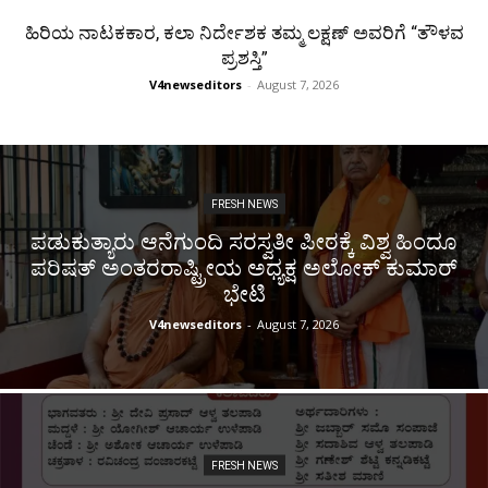
ಹಿರಿಯ ನಾಟಕಕಾರ, ಕಲಾ ನಿರ್ದೇಶಕ ತಮ್ಮ ಲಕ್ಷಣ್ ಅವರಿಗೆ “ತೌಳವ
ಪ್ರಶಸ್ತಿ”
V4newseditors
-
August 7, 2026
FRESH NEWS
ಪಡುಕುತ್ಯಾರು ಆನೆಗುಂದಿ ಸರಸ್ವತೀ ಪೀಠಕ್ಕೆ ವಿಶ್ವ ಹಿಂದೂ
ಪರಿಷತ್ ಅಂತರರಾಷ್ಟ್ರೀಯ ಅಧ್ಯಕ್ಷ ಅಲೋಕ್ ಕುಮಾರ್
ಭೇಟಿ
V4newseditors
-
August 7, 2026
FRESH NEWS