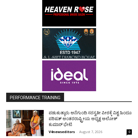
PERFORMANCE TRAINING
ಪಡುಕುತ್ಯಾರು ಆನೆಗುಂದಿ ಸರಸ್ವತೀ ಪೀಠಕ್ಕೆ ವಿಶ್ವ ಹಿಂದೂ
ಪರಿಷತ್ ಅಂತರರಾಷ್ಟ್ರೀಯ ಅಧ್ಯಕ್ಷ ಅಲೋಕ್
ಕುಮಾರ್ ಭೇಟಿ
V4newseditors
-
August 7, 2026
0