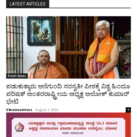
LATEST ARTICLES
Fresh News
ಪಡುಕುತ್ಯಾರು ಆನೆಗುಂದಿ ಸರಸ್ವತೀ ಪೀಠಕ್ಕೆ ವಿಶ್ವ ಹಿಂದೂ
ಪರಿಷತ್ ಅಂತರರಾಷ್ಟ್ರೀಯ ಅಧ್ಯಕ್ಷ ಅಲೋಕ್ ಕುಮಾರ್
ಭೇಟಿ
V4newseditors
-
August 7, 2026
0