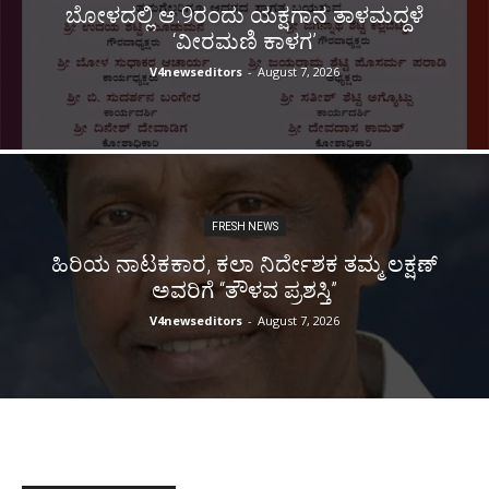
ಬೋಳದಲ್ಲಿ ಆ.9ರಂದು ಯಕ್ಷಗಾನ ತಾಳಮದ್ದಳೆ
‘ವೀರಮಣಿ ಕಾಳಗ’
V4newseditors
-
August 7, 2026
FRESH NEWS
ಹಿರಿಯ ನಾಟಕಕಾರ, ಕಲಾ ನಿರ್ದೇಶಕ ತಮ್ಮ ಲಕ್ಷಣ್
ಅವರಿಗೆ “ತೌಳವ ಪ್ರಶಸ್ತಿ”
V4newseditors
-
August 7, 2026