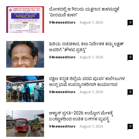
ಬೋಳದಲ್ಲಿ ಆ.9ರಂದು ಯಕ್ಷಗಾನ ತಾಳಮದ್ದಳೆ
‘ವೀರಮಣಿ ಕಾಳಗ’
V4newseditors
-
August 7, 2026
0
ಹಿರಿಯ ನಾಟಕಕಾರ, ಕಲಾ ನಿರ್ದೇಶಕ ತಮ್ಮ ಲಕ್ಷಣ್
ಅವರಿಗೆ “ತೌಳವ ಪ್ರಶಸ್ತಿ”
V4newseditors
-
August 7, 2026
0
ದಕ್ಷಿಣ ಕನ್ನಡ ಜಿಲ್ಲೆಯ ಪದವಿ ಪೂರ್ವ ಕಾಲೇಜುಗಳ
ಆಂಗ್ಲ ಭಾಷೆ ಉಪನ್ಯಾಸಕರಿಗಾಗಿ ಕಾರ್ಯಾಗಾರ
V4newseditors
-
August 7, 2026
0
ಆಳ್ವಾಸ್ ಪ್ರಗತಿ–2026 ಉದ್ಯೋಗ ಮೇಳಕ್ಕೆ
ಬಂಟ್ವಾಳದಿಂದ ಉಚಿತ ಬಸ್‌ಗಳ ವ್ಯವಸ್ಥೆ
V4newseditors
-
August 7, 2026
0