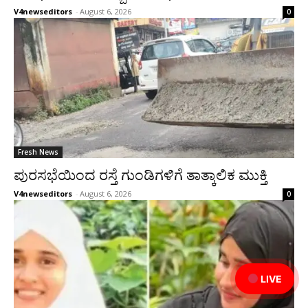
V4newseditors
-
August 6, 2026
0
Fresh News
ಪುರಸಭೆಯಿಂದ ರಸ್ತೆ ಗುಂಡಿಗಳಿಗೆ ತಾತ್ಕಾಲಿಕ ಮುಕ್ತಿ
V4newseditors
-
August 6, 2026
0
LIVE