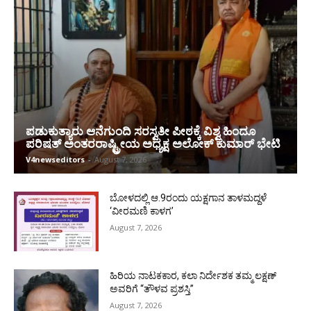
ಪಡುಕುತ್ಯಾರು ಆನೆಗುಂದಿ ಸರಸ್ವತೀ ಪೀಠಕ್ಕೆ ವಿಶ್ವ ಹಿಂದೂ
ಪರಿಷತ್ ಅಂತರರಾಷ್ಟ್ರೀಯ ಅಧ್ಯಕ್ಷ ಅಲೋಕ್ ಕುಮಾರ್ ಭೇಟಿ
V4newseditors
-
August 7, 2026
ಬೋಳದಲ್ಲಿ ಆ.9ರಂದು ಯಕ್ಷಗಾನ ತಾಳಮದ್ದಳೆ
‘ವೀರಮಣಿ ಕಾಳಗ’
August 7, 2026
ಹಿರಿಯ ನಾಟಕಕಾರ, ಕಲಾ ನಿರ್ದೇಶಕ ತಮ್ಮ ಲಕ್ಷಣ್
ಅವರಿಗೆ “ತೌಳವ ಪ್ರಶಸ್ತಿ”
August 7, 2026