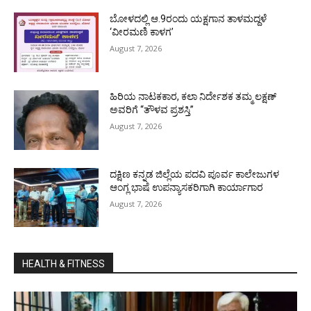
ಬೋಳದಲ್ಲಿ ಆ.9ರಂದು ಯಕ್ಷಗಾನ ತಾಳಮದ್ದಳೆ
‘ವೀರಮಣಿ ಕಾಳಗ’
August 7, 2026
ಹಿರಿಯ ನಾಟಕಕಾರ, ಕಲಾ ನಿರ್ದೇಶಕ ತಮ್ಮ ಲಕ್ಷಣ್
ಅವರಿಗೆ “ತೌಳವ ಪ್ರಶಸ್ತಿ”
August 7, 2026
ದಕ್ಷಿಣ ಕನ್ನಡ ಜಿಲ್ಲೆಯ ಪದವಿ ಪೂರ್ವ ಕಾಲೇಜುಗಳ
ಆಂಗ್ಲ ಭಾಷೆ ಉಪನ್ಯಾಸಕರಿಗಾಗಿ ಕಾರ್ಯಾಗಾರ
August 7, 2026
HEALTH & FITNESS