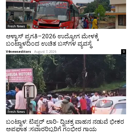
Fresh News
ಆಳ್ವಾಸ್ ಪ್ರಗತಿ–2026 ಉದ್ಯೋಗ ಮೇಳಕ್ಕೆ
ಬಂಟ್ವಾಳದಿಂದ ಉಚಿತ ಬಸ್‌ಗಳ ವ್ಯವಸ್ಥೆ
V4newseditors
-
August 7, 2026
0
Fresh News
ಬಂಟ್ವಾಳ: ಟಿಪ್ಪರ್ ಲಾರಿ- ದ್ವಿಚಕ್ರ ವಾಹನ ನಡುವೆ ಭೀಕರ
ಅಪಘಾತ :ಸವಾರರಿಬ್ಬರಿಗೆ ಗಂಭೀರ ಗಾಯ