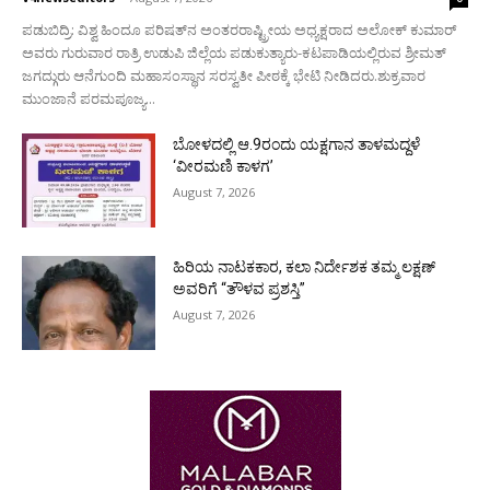
ಪಡುಬಿದ್ರಿ: ವಿಶ್ವ ಹಿಂದೂ ಪರಿಷತ್‌ನ ಅಂತರರಾಷ್ಟ್ರೀಯ ಅಧ್ಯಕ್ಷರಾದ ಅಲೋಕ್ ಕುಮಾರ್
ಅವರು ಗುರುವಾರ ರಾತ್ರಿ ಉಡುಪಿ ಜಿಲ್ಲೆಯ ಪಡುಕುತ್ಯಾರು-ಕಟಪಾಡಿಯಲ್ಲಿರುವ ಶ್ರೀಮತ್
ಜಗದ್ಗುರು ಆನೆಗುಂದಿ ಮಹಾಸಂಸ್ಥಾನ ಸರಸ್ವತೀ ಪೀಠಕ್ಕೆ ಭೇಟಿ ನೀಡಿದರು.ಶುಕ್ರವಾರ
ಮುಂಜಾನೆ ಪರಮಪೂಜ್ಯ...
ಬೋಳದಲ್ಲಿ ಆ.9ರಂದು ಯಕ್ಷಗಾನ ತಾಳಮದ್ದಳೆ
‘ವೀರಮಣಿ ಕಾಳಗ’
August 7, 2026
ಹಿರಿಯ ನಾಟಕಕಾರ, ಕಲಾ ನಿರ್ದೇಶಕ ತಮ್ಮ ಲಕ್ಷಣ್
ಅವರಿಗೆ “ತೌಳವ ಪ್ರಶಸ್ತಿ”
August 7, 2026