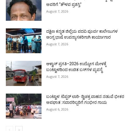
ಅವರಿಗೆ “ತೌಳವ ಪ್ರಶಸ್ತಿ”
August 7, 2026
ದಕ್ಷಿಣ ಕನ್ನಡ ಜಿಲ್ಲೆಯ ಪದವಿ ಪೂರ್ವ ಕಾಲೇಜುಗಳ
ಆಂಗ್ಲ ಭಾಷೆ ಉಪನ್ಯಾಸಕರಿಗಾಗಿ ಕಾರ್ಯಾಗಾರ
August 7, 2026
ಆಳ್ವಾಸ್ ಪ್ರಗತಿ–2026 ಉದ್ಯೋಗ ಮೇಳಕ್ಕೆ
ಬಂಟ್ವಾಳದಿಂದ ಉಚಿತ ಬಸ್‌ಗಳ ವ್ಯವಸ್ಥೆ
August 7, 2026
ಬಂಟ್ವಾಳ: ಟಿಪ್ಪರ್ ಲಾರಿ- ದ್ವಿಚಕ್ರ ವಾಹನ ನಡುವೆ ಭೀಕರ
ಅಪಘಾತ :ಸವಾರರಿಬ್ಬರಿಗೆ ಗಂಭೀರ ಗಾಯ
August 6, 2026