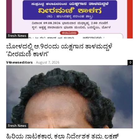
Fresh News
ಬೋಳದಲ್ಲಿ ಆ.9ರಂದು ಯಕ್ಷಗಾನ ತಾಳಮದ್ದಳೆ
‘ವೀರಮಣಿ ಕಾಳಗ’
V4newseditors
-
August 7, 2026
0
Fresh News
ಹಿರಿಯ ನಾಟಕಕಾರ, ಕಲಾ ನಿರ್ದೇಶಕ ತಮ್ಮ ಲಕ್ಷಣ್