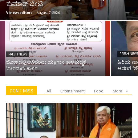
ಕುಮಾರ್ ಭೇಟಿ
V4newseditors
-
August 7, 2026
FRESH NEW
FRESH NEWS
ಬೋಳದಲ್ಲಿ ಆ.9ರಂದು ಯಕ್ಷಗಾನ ತಾಳಮದ್ದಳೆ
ಹಿರಿಯ ನಾಟ
‘ವೀರಮಣಿ ಕಾಳಗ’
ಅವರಿಗೆ “ತೌ
DON'T MISS
All
Entertainment
Food
More