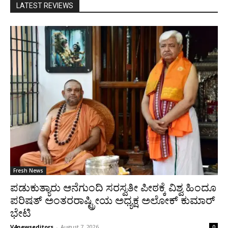
LATEST REVIEWS
Fresh News
ಪಡುಕುತ್ಯಾರು ಆನೆಗುಂದಿ ಸರಸ್ವತೀ ಪೀಠಕ್ಕೆ ವಿಶ್ವ ಹಿಂದೂ
ಪರಿಷತ್ ಅಂತರರಾಷ್ಟ್ರೀಯ ಅಧ್ಯಕ್ಷ ಅಲೋಕ್ ಕುಮಾರ್
ಭೇಟಿ
V4newseditors
-
August 7, 2026
0