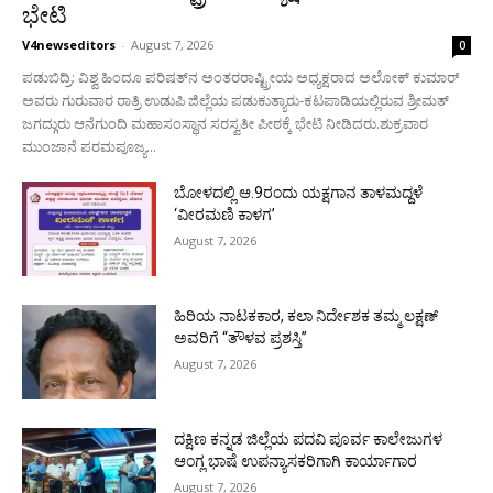
ಭೇಟಿ
V4newseditors
-
August 7, 2026
0
ಪಡುಬಿದ್ರಿ: ವಿಶ್ವ ಹಿಂದೂ ಪರಿಷತ್‌ನ ಅಂತರರಾಷ್ಟ್ರೀಯ ಅಧ್ಯಕ್ಷರಾದ ಅಲೋಕ್ ಕುಮಾರ್
ಅವರು ಗುರುವಾರ ರಾತ್ರಿ ಉಡುಪಿ ಜಿಲ್ಲೆಯ ಪಡುಕುತ್ಯಾರು-ಕಟಪಾಡಿಯಲ್ಲಿರುವ ಶ್ರೀಮತ್
ಜಗದ್ಗುರು ಆನೆಗುಂದಿ ಮಹಾಸಂಸ್ಥಾನ ಸರಸ್ವತೀ ಪೀಠಕ್ಕೆ ಭೇಟಿ ನೀಡಿದರು.ಶುಕ್ರವಾರ
ಮುಂಜಾನೆ ಪರಮಪೂಜ್ಯ...
ಬೋಳದಲ್ಲಿ ಆ.9ರಂದು ಯಕ್ಷಗಾನ ತಾಳಮದ್ದಳೆ
‘ವೀರಮಣಿ ಕಾಳಗ’
August 7, 2026
ಹಿರಿಯ ನಾಟಕಕಾರ, ಕಲಾ ನಿರ್ದೇಶಕ ತಮ್ಮ ಲಕ್ಷಣ್
ಅವರಿಗೆ “ತೌಳವ ಪ್ರಶಸ್ತಿ”
August 7, 2026
ದಕ್ಷಿಣ ಕನ್ನಡ ಜಿಲ್ಲೆಯ ಪದವಿ ಪೂರ್ವ ಕಾಲೇಜುಗಳ
ಆಂಗ್ಲ ಭಾಷೆ ಉಪನ್ಯಾಸಕರಿಗಾಗಿ ಕಾರ್ಯಾಗಾರ
August 7, 2026