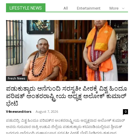
LIFESTYLE NEWS
All
Entertainment
More
Fresh News
ಪಡುಕುತ್ಯಾರು ಆನೆಗುಂದಿ ಸರಸ್ವತೀ ಪೀಠಕ್ಕೆ ವಿಶ್ವ ಹಿಂದೂ
ಪರಿಷತ್ ಅಂತರರಾಷ್ಟ್ರೀಯ ಅಧ್ಯಕ್ಷ ಅಲೋಕ್ ಕುಮಾರ್
ಭೇಟಿ
V4newseditors
-
August 7, 2026
0
ಪಡುಬಿದ್ರಿ: ವಿಶ್ವ ಹಿಂದೂ ಪರಿಷತ್‌ನ ಅಂತರರಾಷ್ಟ್ರೀಯ ಅಧ್ಯಕ್ಷರಾದ ಅಲೋಕ್ ಕುಮಾರ್
ಅವರು ಗುರುವಾರ ರಾತ್ರಿ ಉಡುಪಿ ಜಿಲ್ಲೆಯ ಪಡುಕುತ್ಯಾರು-ಕಟಪಾಡಿಯಲ್ಲಿರುವ ಶ್ರೀಮತ್
ಜಗದ್ಗುರು ಆನೆಗುಂದಿ ಮಹಾಸಂಸ್ಥಾನ ಸರಸ್ವತೀ ಪೀಠಕ್ಕೆ ಭೇಟಿ ನೀಡಿದರು.ಶುಕ್ರವಾರ