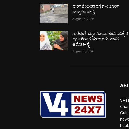
ಪುರಸಭೆಯಿಂದ ರಸ್ತೆ ಗುಂಡಿಗಳಿಗೆ
ತಾತ್ಕಾಲಿಕ ಮುಕ್ತಿ
August 6, 2026
ಸಾರೆಪುಣಿ: ಮೃತ ನಿಶಾನಾ ಕುಟುಂಬಕ್ಕೆ 3
ಲಕ್ಷ ಪರಿಹಾರ ಮಂಜೂರು: ಶಾಸಕ
ಅಶೋಕ್ ರೈ
August 6, 2026
AB
V4 N
Chan
Gulf
news
heal