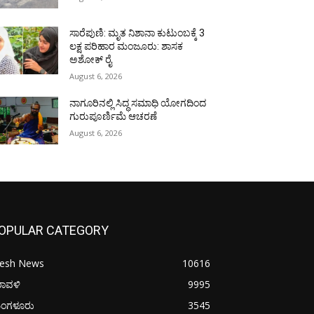
ಸಾರೆಪುಣಿ: ಮೃತ ನಿಶಾನಾ ಕುಟುಂಬಕ್ಕೆ 3
ಲಕ್ಷ ಪರಿಹಾರ ಮಂಜೂರು: ಶಾಸಕ
ಅಶೋಕ್ ರೈ
August 6, 2026
ನಾಗೂರಿನಲ್ಲಿ ಸಿದ್ಧ ಸಮಾಧಿ ಯೋಗದಿಂದ
ಗುರುಪೂರ್ಣಿಮೆ ಆಚರಣೆ
August 6, 2026
OPULAR CATEGORY
resh News
10616
ರಾವಳಿ
9995
ಂಗಳೂರು
3545