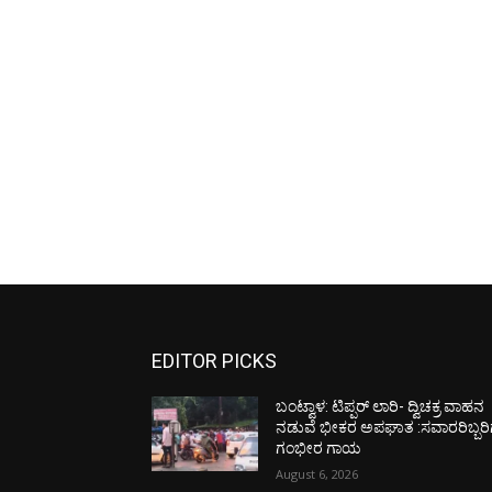
EDITOR PICKS
ಬಂಟ್ವಾಳ: ಟಿಪ್ಪರ್ ಲಾರಿ- ದ್ವಿಚಕ್ರ ವಾಹನ
ನಡುವೆ ಭೀಕರ ಅಪಘಾತ :ಸವಾರರಿಬ್ಬರಿ
ಗಂಭೀರ ಗಾಯ
August 6, 2026