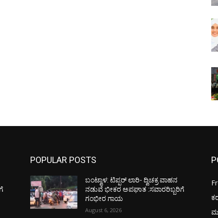
POPULAR POSTS
P
ಬಂಟ್ವಾಳ: ಟಿಪ್ಪರ್ ಲಾರಿ- ದ್ವಿಚಕ್ರ ವಾಹನ
F
ಗೆ
ನಡುವೆ ಭೀಕರ ಅಪಘಾತ :ಸವಾರರಿಬ್ಬರಿಗೆ
ಕ
ಗಂಭೀರ ಗಾಯ
August 6, 2026
ಮ