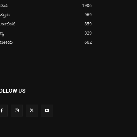
ಡುಪಿ
1906
ತ್ತೂರು
969
ೂಡಬಿದರೆ
859
ಜ್ಯ
829
ಾಜಕೀಯ
662
OLLOW US