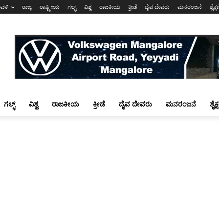
ಾವಳಿ
ರಾಜ್ಯ
ರಾಷ್ಟ್ರೀಯ
ಗಲ್ಫ್
ವಿಶ್ವ
ರಾಜಕೀಯ
ಕ್ರೀಡೆ
ದೈವ ದೇವರು
ಮನರಂಜನೆ
ಶೈಕ್
ಗಲ್ಫ್
ವಿಶ್ವ
ರಾಜಕೀಯ
ಕ್ರೀಡೆ
ದೈವ ದೇವರು
ಮನರಂಜನೆ
ಶೈಕ