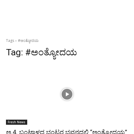
Tags
#ಅಂತ್ಯೋದಯ
Tag:
#ಅಂತ್ಯೋದಯ
Fresh News
ಅ.4. ಬಂಟ್ವಾಳದ ಭಂಟರ ಭವನದಲ್ಲಿ “ಅಂತ್ಯೋದಯ”