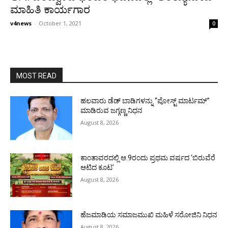
ಮಾಹಿತಿ ಕಾರ್ಯಗಾರ
v4news
-
October 1, 2021
0
MOST READ
ಹಲವಾರು ಡೆಡ್ ಬಾಡಿಗಳನ್ನು “ಪೋಸ್ಟ್ ಮಾರ್ಟಮ್”
ಮಾಡಿರುವ ಜಗ್ಗಣ್ಣ ನಿಧನ
August 8, 2026
ಕಾಂತಾವರದಲ್ಲಿ ಆ.9ರಂದು ಪ್ರಥಮ ವರ್ಷದ ‘ಬಿರುವೆರೆ
ಆಟಿದ ಕೂಟ’
August 8, 2026
ಹೆಜಮಾಡಿಯ ಸಮಾಜಮುಖಿ ಮಹಿಳೆ ಸರೋಜಿನಿ ನಿಧನ
August 8, 2026