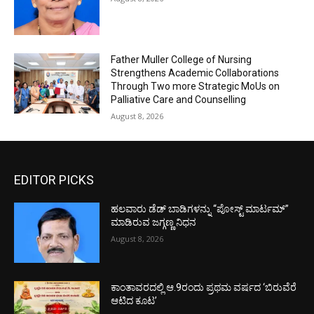
Father Muller College of Nursing
Strengthens Academic Collaborations
Through Two more Strategic MoUs on
Palliative Care and Counselling
August 8, 2026
EDITOR PICKS
ಹಲವಾರು ಡೆಡ್ ಬಾಡಿಗಳನ್ನು “ಪೋಸ್ಟ್ ಮಾರ್ಟಮ್”
ಮಾಡಿರುವ ಜಗ್ಗಣ್ಣ ನಿಧನ
August 8, 2026
ಕಾಂತಾವರದಲ್ಲಿ ಆ.9ರಂದು ಪ್ರಥಮ ವರ್ಷದ ‘ಬಿರುವೆರೆ
ಆಟಿದ ಕೂಟ’