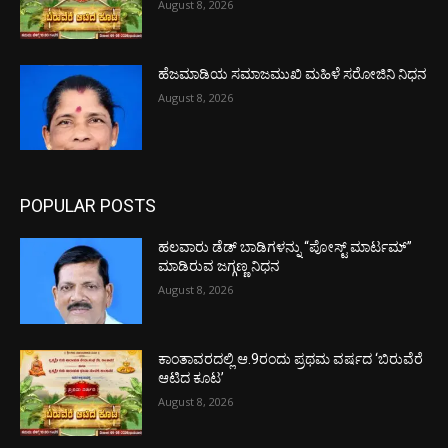
August 8, 2026
ಹೆಜಮಾಡಿಯ ಸಮಾಜಮುಖಿ ಮಹಿಳೆ ಸರೋಜಿನಿ ನಿಧನ
August 8, 2026
POPULAR POSTS
ಹಲವಾರು ಡೆಡ್ ಬಾಡಿಗಳನ್ನು “ಪೋಸ್ಟ್ ಮಾರ್ಟಮ್”
ಮಾಡಿರುವ ಜಗ್ಗಣ್ಣ ನಿಧನ
August 8, 2026
ಕಾಂತಾವರದಲ್ಲಿ ಆ.9ರಂದು ಪ್ರಥಮ ವರ್ಷದ ‘ಬಿರುವೆರೆ
ಆಟಿದ ಕೂಟ’
August 8, 2026