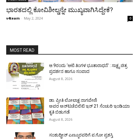
ಭಾರತದಲ್ಲಿ ಕೋವಿಶೀಲ್ಡನ್ನೇ ಮುಖ್ಯವಾಗಿಸಿದ್ದೇಕೆ?
v4team
-
May 2, 2024
0
MOST READ
ಆ.9ರಂದು ‘ಆಟಿ ತಿಂಗಳ ಭೂತಾರಾಧನೆ’ : ಸಾಕ್ಷ್ಯ ಚಿತ್ರ
ಪ್ರದರ್ಶನ ಹಾಗೂ ಸಂವಾದ
August 8, 2026
ಡಾ. ಪ್ರೀತಿ ಲೋಲಾಕ್ಷ ನಾಗವೇಣಿ
ಅವರ ಅನ್‌ಟಚೆಬಿಲಿಟಿ ಇನ್ 21 ಸೆಂಚುರಿ ಇಂಡಿಯಾ
ಕೃತಿ ಬಿಡುಗಡೆ
August 8, 2026
ಸಂಶುದ್ಧೀನ್ ಎಣ್ಮೂರವರಿಗೆ ಪ.ಗೋ ಪ್ರಶಸ್ತಿ