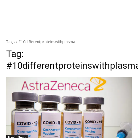
Tags
#10differentproteinswithplasma
Tag:
#10differentproteinswithplasm
Fresh News