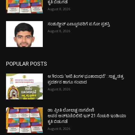
ಕೃತಿ ಬಿಡುಗಡೆ
August 8, 2026
ಸಂಶುದ್ಧೀನ್ ಎಣ್ಮೂರವರಿಗೆ ಪ.ಗೋ ಪ್ರಶಸ್ತಿ
August 8, 2026
POPULAR POSTS
ಆ.9ರಂದು ‘ಆಟಿ ತಿಂಗಳ ಭೂತಾರಾಧನೆ’ : ಸಾಕ್ಷ್ಯ ಚಿತ್ರ
ಪ್ರದರ್ಶನ ಹಾಗೂ ಸಂವಾದ
August 8, 2026
ಡಾ. ಪ್ರೀತಿ ಲೋಲಾಕ್ಷ ನಾಗವೇಣಿ
ಅವರ ಅನ್‌ಟಚೆಬಿಲಿಟಿ ಇನ್ 21 ಸೆಂಚುರಿ ಇಂಡಿಯಾ
ಕೃತಿ ಬಿಡುಗಡೆ
August 8, 2026