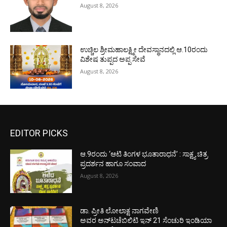
August 8, 2026
ಉಚ್ಚಿಲ ಶ್ರೀಮಹಾಲಕ್ಷ್ಮೀ ದೇವಸ್ಥಾನದಲ್ಲಿ ಆ.10ರಂದು
ವಿಶೇಷ ತುಪ್ಪದ ಅಪ್ಪ ಸೇವೆ
August 8, 2026
EDITOR PICKS
ಆ.9ರಂದು ‘ಆಟಿ ತಿಂಗಳ ಭೂತಾರಾಧನೆ’ : ಸಾಕ್ಷ್ಯ ಚಿತ್ರ
ಪ್ರದರ್ಶನ ಹಾಗೂ ಸಂವಾದ
August 8, 2026
ಡಾ. ಪ್ರೀತಿ ಲೋಲಾಕ್ಷ ನಾಗವೇಣಿ
ಅವರ ಅನ್‌ಟಚೆಬಿಲಿಟಿ ಇನ್ 21 ಸೆಂಚುರಿ ಇಂಡಿಯಾ