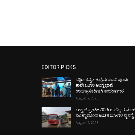
EDITOR PICKS
ದಕ್ಷಿಣ ಕನ್ನಡ ಜಿಲ್ಲೆಯ ಪದವಿ ಪೂರ್ವ
ಕಾಲೇಜುಗಳ ಆಂಗ್ಲ ಭಾಷೆ
ಉಪನ್ಯಾಸಕರಿಗಾಗಿ ಕಾರ್ಯಾಗಾರ
August 7, 2026
ಆಳ್ವಾಸ್ ಪ್ರಗತಿ–2026 ಉದ್ಯೋಗ ಮೇಳಕ್
ಬಂಟ್ವಾಳದಿಂದ ಉಚಿತ ಬಸ್‌ಗಳ ವ್ಯವಸ್ಥೆ
August 7, 2026