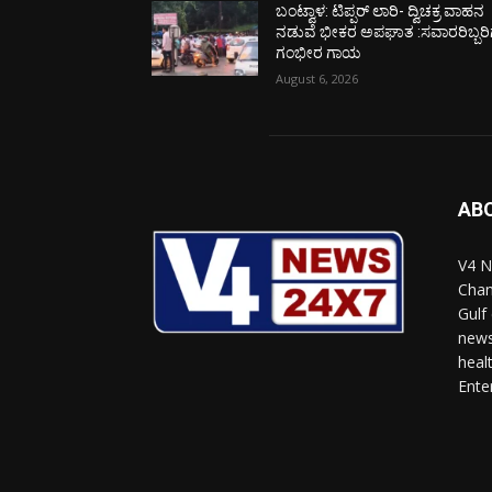
ಬಂಟ್ವಾಳ: ಟಿಪ್ಪರ್ ಲಾರಿ- ದ್ವಿಚಕ್ರ ವಾಹನ
ನಡುವೆ ಭೀಕರ ಅಪಘಾತ :ಸವಾರರಿಬ್ಬರಿ
ಗಂಭೀರ ಗಾಯ
August 6, 2026
AB
V4 N
Chan
Gulf
news
heal
Ente