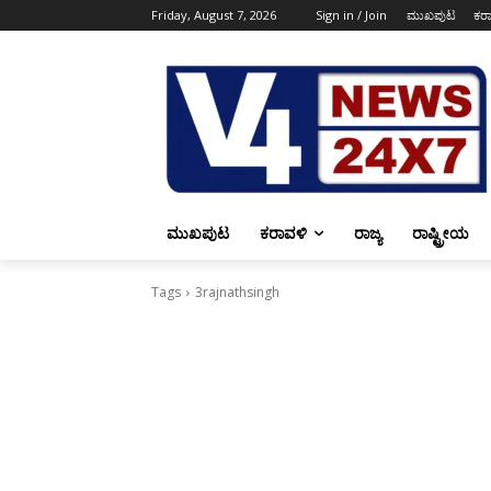
Friday, August 7, 2026
Sign in / Join
ಮುಖಪುಟ
ಕರ
ಮುಖಪುಟ
ಕರಾವಳಿ
ರಾಜ್ಯ
ರಾಷ್ಟ್ರೀಯ
Tags
3rajnathsingh