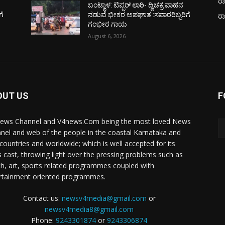
ರಾ
ಬಂಟ್ವಾಳ: ಟಿಪ್ಪರ್ ಲಾರಿ- ದ್ವಿಚಕ್ರ ವಾಹನ
ಗೆ
ನಡುವೆ ಭೀಕರ ಅಪಘಾತ :ಸವಾರರಿಬ್ಬರಿಗೆ
ರ
ಗಂಭೀರ ಗಾಯ
August 6, 2026
OUT US
F
ews Channel and V4news.Com being the most loved News
nel and web of the people in the coastal Karnataka and
 countries and worldwide; which is well accepted for its
 cast, throwing light over the pressing problems such as
th, art, sports related programmes coupled with
rtainment oriented programmes.
Contact us:
newsv4media@gmail.com
or
newsv4media8@gmail.com
Phone:
9243301874
or
9243306874