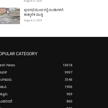
August 6, 2026
ಪುರಸಭೆಯಿಂದ ರಸ್ತೆ ಗುಂಡಿಗಳಿಗೆ
ತಾತ್ಕಾಲಿಕ ಮುಕ್ತಿ
August 6, 2026
OPULAR CATEGORY
resh News
10618
ರಾವಳಿ
9997
ಂಗಳೂರು
3546
ಡುಪಿ
1906
ತ್ತೂರು
969
ೂಡಬಿದರೆ
860