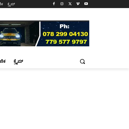
ಷಣಿಕ
ಕ್ರೈಮ್
್ಷಣಿಕ
ಕ್ರೈಮ್