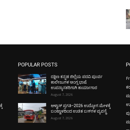
POPULAR POSTS
P
ದಕ್ಷಿಣ ಕನ್ನಡ ಜಿಲ್ಲೆಯ ಪದವಿ ಪೂರ್ವ
F
ಕಾಲೇಜುಗಳ ಆಂಗ್ಲ ಭಾಷೆ
ಕ
ಉಪನ್ಯಾಸಕರಿಗಾಗಿ ಕಾರ್ಯಾಗಾರ
August 7, 2026
ಮ
ಉ
ಕೆ
ಆಳ್ವಾಸ್ ಪ್ರಗತಿ–2026 ಉದ್ಯೋಗ ಮೇಳಕ್ಕೆ
ಬಂಟ್ವಾಳದಿಂದ ಉಚಿತ ಬಸ್‌ಗಳ ವ್ಯವಸ್ಥೆ
ಪು
August 7, 2026
ಮ