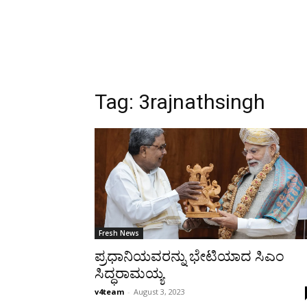
Tag:
3rajnathsingh
Fresh News
ಪ್ರಧಾನಿಯವರನ್ನು ಭೇಟಿಯಾದ ಸಿಎಂ
ಸಿದ್ಧರಾಮಯ್ಯ
v4team
-
August 3, 2023