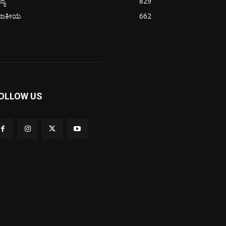
ಜ್ಯ
829
ಾಜಕೀಯ
662
OLLOW US