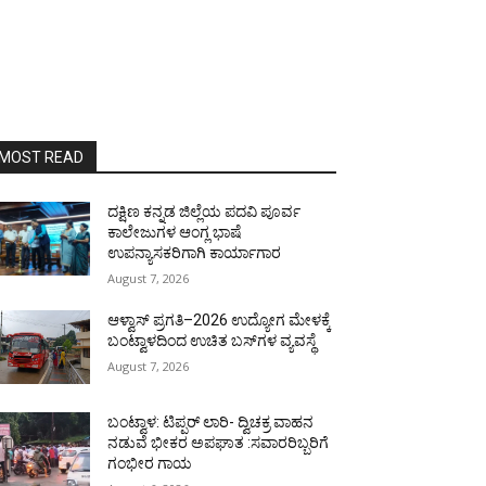
MOST READ
ದಕ್ಷಿಣ ಕನ್ನಡ ಜಿಲ್ಲೆಯ ಪದವಿ ಪೂರ್ವ
ಕಾಲೇಜುಗಳ ಆಂಗ್ಲ ಭಾಷೆ
ಉಪನ್ಯಾಸಕರಿಗಾಗಿ ಕಾರ್ಯಾಗಾರ
August 7, 2026
ಆಳ್ವಾಸ್ ಪ್ರಗತಿ–2026 ಉದ್ಯೋಗ ಮೇಳಕ್ಕೆ
ಬಂಟ್ವಾಳದಿಂದ ಉಚಿತ ಬಸ್‌ಗಳ ವ್ಯವಸ್ಥೆ
August 7, 2026
ಬಂಟ್ವಾಳ: ಟಿಪ್ಪರ್ ಲಾರಿ- ದ್ವಿಚಕ್ರ ವಾಹನ
ನಡುವೆ ಭೀಕರ ಅಪಘಾತ :ಸವಾರರಿಬ್ಬರಿಗೆ
ಗಂಭೀರ ಗಾಯ