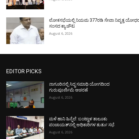
ಲೋಕಸಭೆಯಲ್ಲಿ ನಿಯಮ 377ರಡಿ ಸೇವಾ ನಿವೃತ್ತ ಯೋಧರ ಪ
ಸಂಸದ ಕ್ಯಾ.ಚೌಟ
August 6, 2026
EDITOR PICKS
ನಾಗೂರಿನಲ್ಲಿ ಸಿದ್ಧ ಸಮಾಧಿ ಯೋಗದಿಂದ
ಗುರುಪೂರ್ಣಿಮೆ ಆಚರಣೆ
August 6, 2026
ಮಳೆ ಹಾನಿ ಹಿನ್ನೆಲೆ: ಬಂಟ್ವಾಳ ತಾಲೂಕು
ಪಂಚಾಯತ್‌ನಲ್ಲಿ ಅಧಿಕಾರಿಗಳ ತುರ್ತು ಸಭೆ
August 6, 2026