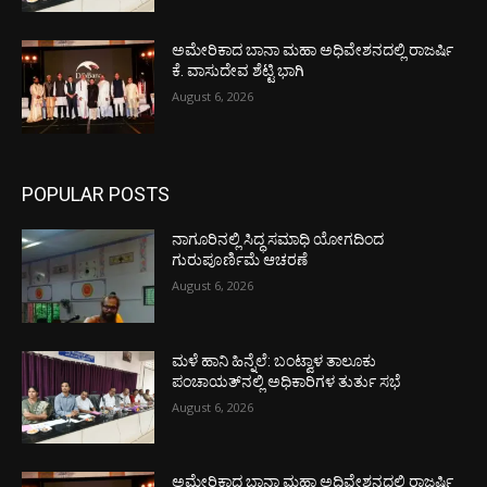
ಅಮೇರಿಕಾದ ಬಾನಾ ಮಹಾ ಅಧಿವೇಶನದಲ್ಲಿ ರಾಜರ್ಷಿ
ಕೆ. ವಾಸುದೇವ ಶೆಟ್ಟಿ ಭಾಗಿ
August 6, 2026
POPULAR POSTS
ನಾಗೂರಿನಲ್ಲಿ ಸಿದ್ಧ ಸಮಾಧಿ ಯೋಗದಿಂದ
ಗುರುಪೂರ್ಣಿಮೆ ಆಚರಣೆ
August 6, 2026
ಮಳೆ ಹಾನಿ ಹಿನ್ನೆಲೆ: ಬಂಟ್ವಾಳ ತಾಲೂಕು
ಪಂಚಾಯತ್‌ನಲ್ಲಿ ಅಧಿಕಾರಿಗಳ ತುರ್ತು ಸಭೆ
August 6, 2026
ಅಮೇರಿಕಾದ ಬಾನಾ ಮಹಾ ಅಧಿವೇಶನದಲ್ಲಿ ರಾಜರ್ಷಿ