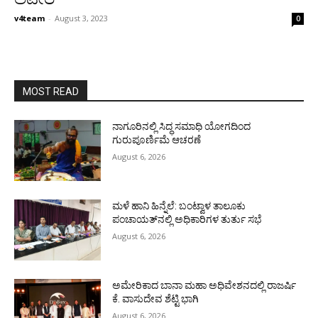
v4team
-
August 3, 2023
0
MOST READ
ನಾಗೂರಿನಲ್ಲಿ ಸಿದ್ಧ ಸಮಾಧಿ ಯೋಗದಿಂದ
ಗುರುಪೂರ್ಣಿಮೆ ಆಚರಣೆ
August 6, 2026
ಮಳೆ ಹಾನಿ ಹಿನ್ನೆಲೆ: ಬಂಟ್ವಾಳ ತಾಲೂಕು
ಪಂಚಾಯತ್‌ನಲ್ಲಿ ಅಧಿಕಾರಿಗಳ ತುರ್ತು ಸಭೆ
August 6, 2026
ಅಮೇರಿಕಾದ ಬಾನಾ ಮಹಾ ಅಧಿವೇಶನದಲ್ಲಿ ರಾಜರ್ಷಿ
ಕೆ. ವಾಸುದೇವ ಶೆಟ್ಟಿ ಭಾಗಿ
August 6, 2026