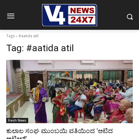
Tags
#aatida atil
Tag:
#aatida atil
Fresh News
ಕುಲಾಲ ಸಂಘ ಮುಂಬಯಿ ವತಿಯಿಂದ ‘ಆಟಿದ
ಅಟೀಲ್’