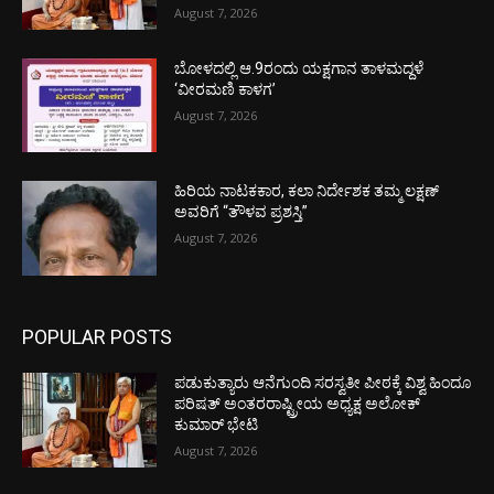
August 7, 2026
ಬೋಳದಲ್ಲಿ ಆ.9ರಂದು ಯಕ್ಷಗಾನ ತಾಳಮದ್ದಳೆ
‘ವೀರಮಣಿ ಕಾಳಗ’
August 7, 2026
ಹಿರಿಯ ನಾಟಕಕಾರ, ಕಲಾ ನಿರ್ದೇಶಕ ತಮ್ಮ ಲಕ್ಷಣ್
ಅವರಿಗೆ “ತೌಳವ ಪ್ರಶಸ್ತಿ”
August 7, 2026
POPULAR POSTS
ಪಡುಕುತ್ಯಾರು ಆನೆಗುಂದಿ ಸರಸ್ವತೀ ಪೀಠಕ್ಕೆ ವಿಶ್ವ ಹಿಂದೂ
ಪರಿಷತ್ ಅಂತರರಾಷ್ಟ್ರೀಯ ಅಧ್ಯಕ್ಷ ಅಲೋಕ್
ಕುಮಾರ್ ಭೇಟಿ
August 7, 2026