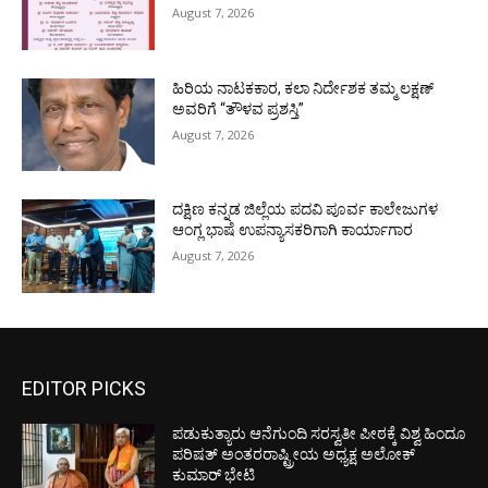
August 7, 2026
ಹಿರಿಯ ನಾಟಕಕಾರ, ಕಲಾ ನಿರ್ದೇಶಕ ತಮ್ಮ ಲಕ್ಷಣ್
ಅವರಿಗೆ “ತೌಳವ ಪ್ರಶಸ್ತಿ”
August 7, 2026
ದಕ್ಷಿಣ ಕನ್ನಡ ಜಿಲ್ಲೆಯ ಪದವಿ ಪೂರ್ವ ಕಾಲೇಜುಗಳ
ಆಂಗ್ಲ ಭಾಷೆ ಉಪನ್ಯಾಸಕರಿಗಾಗಿ ಕಾರ್ಯಾಗಾರ
August 7, 2026
EDITOR PICKS
ಪಡುಕುತ್ಯಾರು ಆನೆಗುಂದಿ ಸರಸ್ವತೀ ಪೀಠಕ್ಕೆ ವಿಶ್ವ ಹಿಂದೂ
ಪರಿಷತ್ ಅಂತರರಾಷ್ಟ್ರೀಯ ಅಧ್ಯಕ್ಷ ಅಲೋಕ್
ಕುಮಾರ್ ಭೇಟಿ