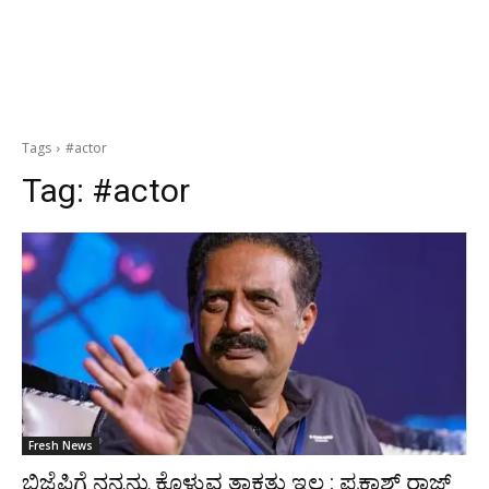
Tags
#actor
Tag:
#actor
Fresh News
ಬಿಜೆಪಿಗೆ ನನ್ನನ್ನು ಕೊಳ್ಳುವ ತಾಕತ್ತು ಇಲ್ಲ : ಪ್ರಕಾಶ್ ರಾಜ್