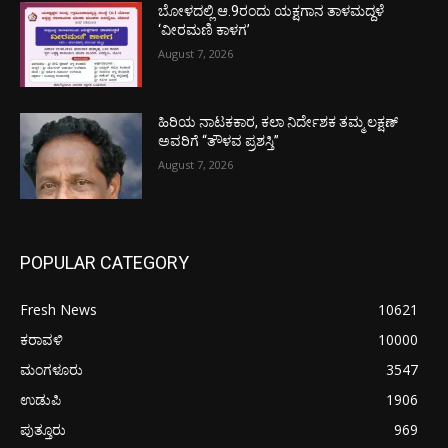
ಬೋಳದಲ್ಲಿ ಆ.9ರಂದು ಯಕ್ಷಗಾನ ತಾಳಮದ್ದಳೆ
‘ವೀರಮಣಿ ಕಾಳಗ’
August 7, 2026
ಹಿರಿಯ ನಾಟಕಕಾರ, ಕಲಾ ನಿರ್ದೇಶಕ ತಮ್ಮ ಲಕ್ಷಣ್
ಅವರಿಗೆ “ತೌಳವ ಪ್ರಶಸ್ತಿ”
August 7, 2026
POPULAR CATEGORY
Fresh News
10621
ಕರಾವಳಿ
10000
ಮಂಗಳೂರು
3547
ಉಡುಪಿ
1906
ಪುತ್ತೂರು
969