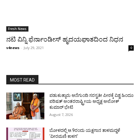
Fresh News
ನಟಿ ವಿನ್ನಿ ಫೆರ್ನಾಂಡೀಸ್ ಹೃದಯಘಾತದಿಂದ ನಿಧನ
v4news
-
July 29, 2021
0
MOST READ
ಪಡುಕುತ್ಯಾರು ಆನೆಗುಂದಿ ಸರಸ್ವತೀ ಪೀಠಕ್ಕೆ ವಿಶ್ವ ಹಿಂದೂ
ಪರಿಷತ್ ಅಂತರರಾಷ್ಟ್ರೀಯ ಅಧ್ಯಕ್ಷ ಅಲೋಕ್
ಕುಮಾರ್ ಭೇಟಿ
August 7, 2026
ಬೋಳದಲ್ಲಿ ಆ.9ರಂದು ಯಕ್ಷಗಾನ ತಾಳಮದ್ದಳೆ
‘ವೀರಮಣಿ ಕಾಳಗ’