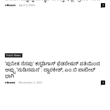
v4team
-
April 5, 2024
0
Fresh News
‘ಪುನೀತ ನೆನಪು’ ಕನ್ನಡಿಗಾಸ್ ಫೆಡರೇಷನ್ ವತಿಯಿಂದ
ಅಪ್ಪು ‘ನುಡಿನಮನ’ : ದ್ವಾರಕೀಶ್, ಎಂ.ಬಿ ಪಾಟೀಲ್
ಭಾಗಿ
v4news
-
November 3, 2021
0