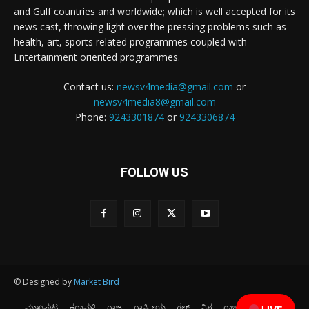
and Gulf countries and worldwide; which is well accepted for its
news cast, throwing light over the pressing problems such as
health, art, sports related programmes coupled with
Entertainment oriented programmes.
Contact us:
newsv4media@gmail.com
or
newsv4media8@gmail.com
Phone:
9243301874
or
9243306874
FOLLOW US
© Designed by
Market Bird
ಮುಖಪುಟ
ಕರಾವಳಿ
ರಾಜ್ಯ
ರಾಷ್ಟ್ರೀಯ
ಗಲ್ಫ್
ವಿಶ್ವ
ರಾಜಕೀಯ
ಕ್ರೀಡೆ