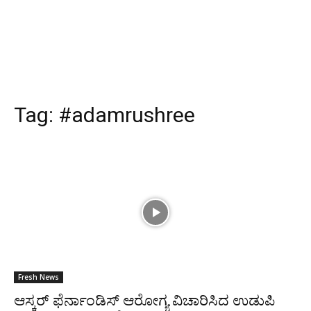
Tag:
#adamrushree
Fresh News
ಆಸ್ಕರ್ ಫೆರ್ನಾಂಡಿಸ್ ಆರೋಗ್ಯ ವಿಚಾರಿಸಿದ ಉಡುಪಿ