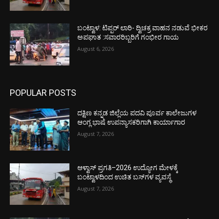
ಬಂಟ್ವಾಳ: ಟಿಪ್ಪರ್ ಲಾರಿ- ದ್ವಿಚಕ್ರ ವಾಹನ ನಡುವೆ ಭೀಕರ
ಅಪಘಾತ :ಸವಾರರಿಬ್ಬರಿಗೆ ಗಂಭೀರ ಗಾಯ
August 6, 2026
POPULAR POSTS
ದಕ್ಷಿಣ ಕನ್ನಡ ಜಿಲ್ಲೆಯ ಪದವಿ ಪೂರ್ವ ಕಾಲೇಜುಗಳ
ಆಂಗ್ಲ ಭಾಷೆ ಉಪನ್ಯಾಸಕರಿಗಾಗಿ ಕಾರ್ಯಾಗಾರ
August 7, 2026
ಆಳ್ವಾಸ್ ಪ್ರಗತಿ–2026 ಉದ್ಯೋಗ ಮೇಳಕ್ಕೆ
ಬಂಟ್ವಾಳದಿಂದ ಉಚಿತ ಬಸ್‌ಗಳ ವ್ಯವಸ್ಥೆ
August 7, 2026