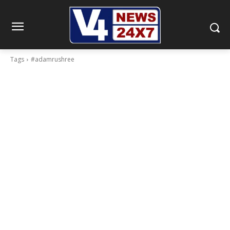
Tags
#adamrushree