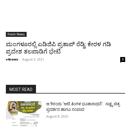
Fresh News
ಮಂಗಳೂರಲ್ಲಿ ಎಡಿಜಿಪಿ ಪ್ರತಾಪ್ ರೆಡ್ಡಿ: ಕೇರಳ ಗಡಿ
ಪ್ರದೇಶ ತಲಪಾಡಿಗೆ ಭೇಟಿ
v4news
-
August 3, 2021
0
MOST READ
ಆ.9ರಂದು ‘ಆಟಿ ತಿಂಗಳ ಭೂತಾರಾಧನೆ’ : ಸಾಕ್ಷ್ಯ ಚಿತ್ರ
ಪ್ರದರ್ಶನ ಹಾಗೂ ಸಂವಾದ
August 8, 2026