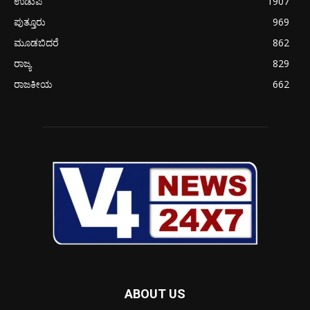
ಉಡುಪಿ
1907
ಪುತ್ತೂರು
969
ಮೂಡಬಿದರೆ
862
ರಾಜ್ಯ
829
ರಾಜಕೀಯ
662
ABOUT US