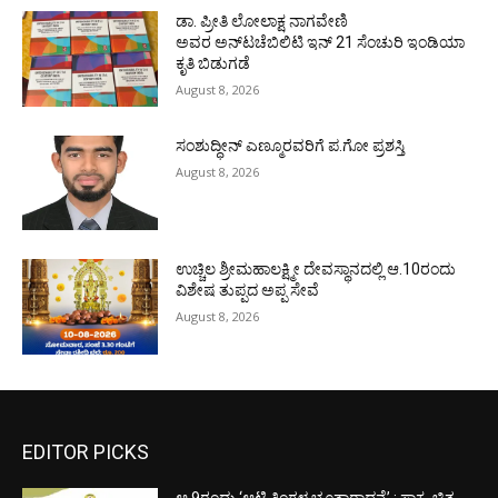
ಡಾ. ಪ್ರೀತಿ ಲೋಲಾಕ್ಷ ನಾಗವೇಣಿ
ಅವರ ಅನ್‌ಟಚೆಬಿಲಿಟಿ ಇನ್ 21 ಸೆಂಚುರಿ ಇಂಡಿಯಾ
ಕೃತಿ ಬಿಡುಗಡೆ
August 8, 2026
ಸಂಶುದ್ಧೀನ್ ಎಣ್ಮೂರವರಿಗೆ ಪ.ಗೋ ಪ್ರಶಸ್ತಿ
August 8, 2026
ಉಚ್ಚಿಲ ಶ್ರೀಮಹಾಲಕ್ಷ್ಮೀ ದೇವಸ್ಥಾನದಲ್ಲಿ ಆ.10ರಂದು
ವಿಶೇಷ ತುಪ್ಪದ ಅಪ್ಪ ಸೇವೆ
August 8, 2026
EDITOR PICKS