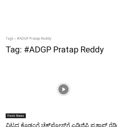
Tags
#ADGP Pratap Reddy
Tag:
#ADGP Pratap Reddy
Fresh News
ವಿಟ್ಲದ ಕೊಡಂಗೆ ಚೆಕ್‌ಪೋಸ್ಟ್‌ಗೆ ಎಡಿಜಿಪಿ ಪ್ರತಾಪ್ ರೆಡ್ಡಿ