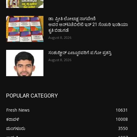
ಡಾ. ಪ್ರೀತಿ ಲೋಲಾಕ್ಷ ನಾಗವೇಣಿ
ಅವರ ಅನ್‌ಟಚೆಬಿಲಿಟಿ ಇನ್ 21 ಸೆಂಚುರಿ ಇಂಡಿಯಾ
ಕೃತಿ ಬಿಡುಗಡೆ
August 8, 2026
ಸಂಶುದ್ಧೀನ್ ಎಣ್ಮೂರವರಿಗೆ ಪ.ಗೋ ಪ್ರಶಸ್ತಿ
August 8, 2026
POPULAR CATEGORY
Fresh News
10631
ಕರಾವಳಿ
10008
ಮಂಗಳೂರು
3550