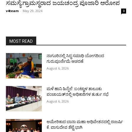
ಸಮಸ್ಯೆ:ಗ್ರಾಮಸ್ಥರಾದ ಜಯಚಂದ್ರ ಪೂಜಾರಿ ಆರೋಪ
v4team
-
May 29, 2024
0
MOST READ
ನಾಗೂರಿನಲ್ಲಿ ಸಿದ್ಧ ಸಮಾಧಿ ಯೋಗದಿಂದ
ಗುರುಪೂರ್ಣಿಮೆ ಆಚರಣೆ
August 6, 2026
ಮಳೆ ಹಾನಿ ಹಿನ್ನೆಲೆ: ಬಂಟ್ವಾಳ ತಾಲೂಕು
ಪಂಚಾಯತ್‌ನಲ್ಲಿ ಅಧಿಕಾರಿಗಳ ತುರ್ತು ಸಭೆ
August 6, 2026
ಅಮೇರಿಕಾದ ಬಾನಾ ಮಹಾ ಅಧಿವೇಶನದಲ್ಲಿ ರಾಜರ್ಷಿ
ಕೆ. ವಾಸುದೇವ ಶೆಟ್ಟಿ ಭಾಗಿ