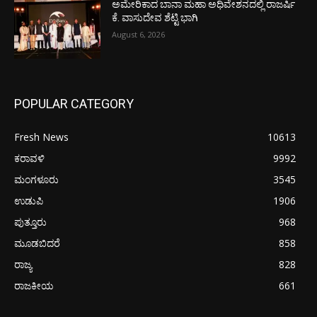
ಅಮೇರಿಕಾದ ಬಾನಾ ಮಹಾ ಅಧಿವೇಶನದಲ್ಲಿ ರಾಜರ್ಷಿ
ಕೆ. ವಾಸುದೇವ ಶೆಟ್ಟಿ ಭಾಗಿ
August 6, 2026
POPULAR CATEGORY
Fresh News
10613
ಕರಾವಳಿ
9992
ಮಂಗಳೂರು
3545
ಉಡುಪಿ
1906
ಪುತ್ತೂರು
968
ಮೂಡಬಿದರೆ
858
ರಾಜ್ಯ
828
ರಾಜಕೀಯ
661