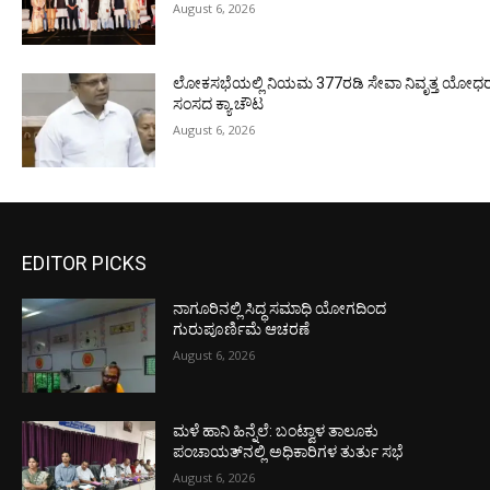
August 6, 2026
ಲೋಕಸಭೆಯಲ್ಲಿ ನಿಯಮ 377ರಡಿ ಸೇವಾ ನಿವೃತ್ತ ಯೋಧರ ಪ
ಸಂಸದ ಕ್ಯಾ.ಚೌಟ
August 6, 2026
EDITOR PICKS
ನಾಗೂರಿನಲ್ಲಿ ಸಿದ್ಧ ಸಮಾಧಿ ಯೋಗದಿಂದ
ಗುರುಪೂರ್ಣಿಮೆ ಆಚರಣೆ
August 6, 2026
ಮಳೆ ಹಾನಿ ಹಿನ್ನೆಲೆ: ಬಂಟ್ವಾಳ ತಾಲೂಕು
ಪಂಚಾಯತ್‌ನಲ್ಲಿ ಅಧಿಕಾರಿಗಳ ತುರ್ತು ಸಭೆ
August 6, 2026