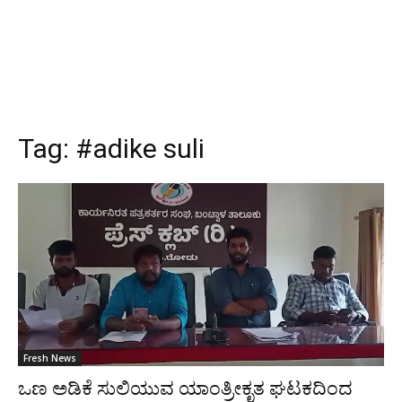
Tag:
#adike suli
Fresh News
ಒಣ ಅಡಿಕೆ ಸುಲಿಯುವ ಯಾಂತ್ರೀಕೃತ ಘಟಕದಿಂದ