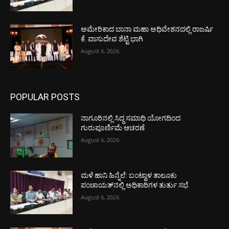
ಅಮೇರಿಕಾದ ಬಾನಾ ಮಹಾ ಅಧಿವೇಶನದಲ್ಲಿ ರಾಜರ್ಷಿ
ಕೆ. ವಾಸುದೇವ ಶೆಟ್ಟಿ ಭಾಗಿ
August 6, 2026
POPULAR POSTS
ನಾಗೂರಿನಲ್ಲಿ ಸಿದ್ಧ ಸಮಾಧಿ ಯೋಗದಿಂದ
ಗುರುಪೂರ್ಣಿಮೆ ಆಚರಣೆ
August 6, 2026
ಮಳೆ ಹಾನಿ ಹಿನ್ನೆಲೆ: ಬಂಟ್ವಾಳ ತಾಲೂಕು
ಪಂಚಾಯತ್‌ನಲ್ಲಿ ಅಧಿಕಾರಿಗಳ ತುರ್ತು ಸಭೆ
August 6, 2026