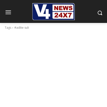
Tags
#adike suli