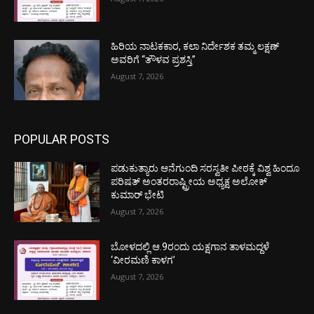
ಹಿರಿಯ ನಾಟಕಕಾರ, ಕಲಾ ನಿರ್ದೇಶಕ ತಮ್ಮ ಲಕ್ಷಣ್
ಅವರಿಗೆ “ತೌಳವ ಪ್ರಶಸ್ತಿ”
August 7, 2026
POPULAR POSTS
ಪಡುಕುತ್ಯಾರು ಆನೆಗುಂದಿ ಸರಸ್ವತೀ ಪೀಠಕ್ಕೆ ವಿಶ್ವ ಹಿಂದೂ
ಪರಿಷತ್ ಅಂತರರಾಷ್ಟ್ರೀಯ ಅಧ್ಯಕ್ಷ ಅಲೋಕ್
ಕುಮಾರ್ ಭೇಟಿ
August 7, 2026
ಬೋಳದಲ್ಲಿ ಆ.9ರಂದು ಯಕ್ಷಗಾನ ತಾಳಮದ್ದಳೆ
‘ವೀರಮಣಿ ಕಾಳಗ’
August 7, 2026