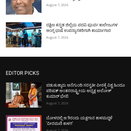
August 7, 2026
ದಕ್ಷಿಣ ಕನ್ನಡ ಜಿಲ್ಲೆಯ ಪದವಿ ಪೂರ್ವ ಕಾಲೇಜುಗಳ
ಆಂಗ್ಲ ಭಾಷೆ ಉಪನ್ಯಾಸಕರಿಗಾಗಿ ಕಾರ್ಯಾಗಾರ
August 7, 2026
EDITOR PICKS
ಪಡುಕುತ್ಯಾರು ಆನೆಗುಂದಿ ಸರಸ್ವತೀ ಪೀಠಕ್ಕೆ ವಿಶ್ವ ಹಿಂದೂ
ಪರಿಷತ್ ಅಂತರರಾಷ್ಟ್ರೀಯ ಅಧ್ಯಕ್ಷ ಅಲೋಕ್
ಕುಮಾರ್ ಭೇಟಿ
August 7, 2026
ಬೋಳದಲ್ಲಿ ಆ.9ರಂದು ಯಕ್ಷಗಾನ ತಾಳಮದ್ದಳೆ
‘ವೀರಮಣಿ ಕಾಳಗ’
August 7, 2026