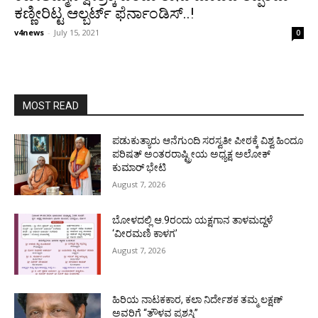
ಕಣ್ಣೀರಿಟ್ಟ ಆಲ್ಬರ್ಟ್ ಫೆರ್ನಾಂಡಿಸ್..!
v4news
-
July 15, 2021
0
MOST READ
ಪಡುಕುತ್ಯಾರು ಆನೆಗುಂದಿ ಸರಸ್ವತೀ ಪೀಠಕ್ಕೆ ವಿಶ್ವ ಹಿಂದೂ
ಪರಿಷತ್ ಅಂತರರಾಷ್ಟ್ರೀಯ ಅಧ್ಯಕ್ಷ ಅಲೋಕ್
ಕುಮಾರ್ ಭೇಟಿ
August 7, 2026
ಬೋಳದಲ್ಲಿ ಆ.9ರಂದು ಯಕ್ಷಗಾನ ತಾಳಮದ್ದಳೆ
‘ವೀರಮಣಿ ಕಾಳಗ’
August 7, 2026
ಹಿರಿಯ ನಾಟಕಕಾರ, ಕಲಾ ನಿರ್ದೇಶಕ ತಮ್ಮ ಲಕ್ಷಣ್
ಅವರಿಗೆ “ತೌಳವ ಪ್ರಶಸ್ತಿ”