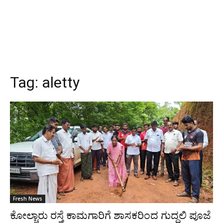
Tag:
aletty
Fresh News
ಕೋಲ್ಚಾರು ರಸ್ತೆ ಕಾಮಗಾರಿಗೆ ಶಾಸಕರಿಂದ ಗುದ್ದಲಿ ಪೂಜೆ