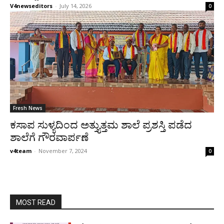
V4newseditors
-
July 14, 2026
0
Fresh News
ಕಸಾಪ ಸುಳ್ಯದಿಂದ ಅತ್ತ್ಯುತ್ತಮ ಶಾಲೆ ಪ್ರಶಸ್ತಿ ಪಡೆದ
ಶಾಲೆಗೆ ಗೌರವಾರ್ಪಣೆ
v4team
-
November 7, 2024
0
MOST READ