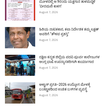
ಬೋಳದಲ್ಲಿ ಆ.9ರಂದು ಯಕ್ಷಗಾನ ತಾಳಮದ್ದಳೆ
‘ವೀರಮಣಿ ಕಾಳಗ’
August 7, 2026
ಹಿರಿಯ ನಾಟಕಕಾರ, ಕಲಾ ನಿರ್ದೇಶಕ ತಮ್ಮ ಲಕ್ಷಣ್
ಅವರಿಗೆ “ತೌಳವ ಪ್ರಶಸ್ತಿ”
August 7, 2026
ದಕ್ಷಿಣ ಕನ್ನಡ ಜಿಲ್ಲೆಯ ಪದವಿ ಪೂರ್ವ ಕಾಲೇಜುಗಳ
ಆಂಗ್ಲ ಭಾಷೆ ಉಪನ್ಯಾಸಕರಿಗಾಗಿ ಕಾರ್ಯಾಗಾರ
August 7, 2026
ಆಳ್ವಾಸ್ ಪ್ರಗತಿ–2026 ಉದ್ಯೋಗ ಮೇಳಕ್ಕೆ
ಬಂಟ್ವಾಳದಿಂದ ಉಚಿತ ಬಸ್‌ಗಳ ವ್ಯವಸ್ಥೆ
August 7, 2026