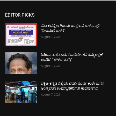
EDITOR PICKS
ಬೋಳದಲ್ಲಿ ಆ.9ರಂದು ಯಕ್ಷಗಾನ ತಾಳಮದ್ದಳೆ
‘ವೀರಮಣಿ ಕಾಳಗ’
August 7, 2026
ಹಿರಿಯ ನಾಟಕಕಾರ, ಕಲಾ ನಿರ್ದೇಶಕ ತಮ್ಮ ಲಕ್ಷಣ್
ಅವರಿಗೆ “ತೌಳವ ಪ್ರಶಸ್ತಿ”
August 7, 2026
ದಕ್ಷಿಣ ಕನ್ನಡ ಜಿಲ್ಲೆಯ ಪದವಿ ಪೂರ್ವ ಕಾಲೇಜುಗಳ
ಆಂಗ್ಲ ಭಾಷೆ ಉಪನ್ಯಾಸಕರಿಗಾಗಿ ಕಾರ್ಯಾಗಾರ
August 7, 2026