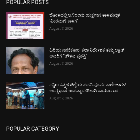
POPULAR POSTS
ಬೋಳದಲ್ಲಿ ಆ.9ರಂದು ಯಕ್ಷಗಾನ ತಾಳಮದ್ದಳೆ
‘ವೀರಮಣಿ ಕಾಳಗ’
August 7, 2026
ಹಿರಿಯ ನಾಟಕಕಾರ, ಕಲಾ ನಿರ್ದೇಶಕ ತಮ್ಮ ಲಕ್ಷಣ್
ಅವರಿಗೆ “ತೌಳವ ಪ್ರಶಸ್ತಿ”
August 7, 2026
ದಕ್ಷಿಣ ಕನ್ನಡ ಜಿಲ್ಲೆಯ ಪದವಿ ಪೂರ್ವ ಕಾಲೇಜುಗಳ
ಆಂಗ್ಲ ಭಾಷೆ ಉಪನ್ಯಾಸಕರಿಗಾಗಿ ಕಾರ್ಯಾಗಾರ
August 7, 2026
POPULAR CATEGORY