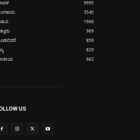
ರಾವಳಿ
9995
ಂಗಳೂರು
3545
ಡುಪಿ
1906
ತ್ತೂರು
969
ೂಡಬಿದರೆ
859
ಜ್ಯ
829
ಾಜಕೀಯ
662
OLLOW US