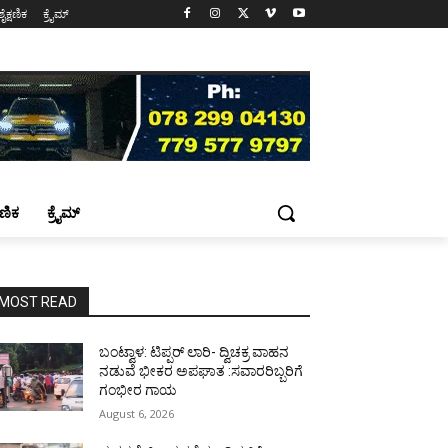
ಶೈಕ್ಷಣಿಕ
ಕ್ರೈಮ್
್ಷಣಿಕ
ಕ್ರೈಮ್
MOST READ
ಬಂಟ್ವಾಳ: ಟಿಪ್ಪರ್ ಲಾರಿ- ದ್ವಿಚಕ್ರ ವಾಹನ
ನಡುವೆ ಭೀಕರ ಅಪಘಾತ :ಸವಾರರಿಬ್ಬರಿಗೆ
ಗಂಭೀರ ಗಾಯ
August 6, 2026