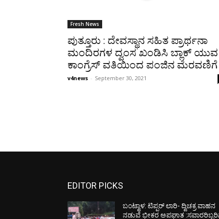
Fresh News
ಪುತ್ತೂರು : ದೇವಸ್ಥಾನ ಸಹಿತ ಪ್ರಾರ್ಥನಾ
ಮಂದಿರಗಳ ದ್ವಂಸ ಖಂಡಿಸಿ ಬ್ಲಾಕ್ ಯುವ
ಕಾಂಗ್ರೆಸ್ ವತಿಯಿಂದ ಪಂಜಿನ ಮೆರವಣಿಗೆ
v4news
-
September 30, 2021
EDITOR PICKS
ಬಂಟ್ವಾಳ: ಟಿಪ್ಪರ್ ಲಾರಿ- ದ್ವಿಚಕ್ರ ವಾಹನ
ನಡುವೆ ಭೀಕರ ಅಪಘಾತ :ಸವಾರರಿಬ್ಬರಿ