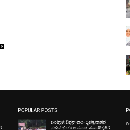
0
POPULAR POSTS
P
ಬಂಟ್ವಾಳ: ಟಿಪ್ಪರ್ ಲಾರಿ- ದ್ವಿಚಕ್ರ ವಾಹನ
F
ಗೆ
ನಡುವೆ ಭೀಕರ ಅಪಘಾತ :ಸವಾರರಿಬ್ಬರಿಗೆ