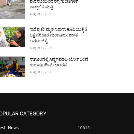
ಪುರಸಭೆಯಿಂದ ರಸ್ತೆ ಗುಂಡಿಗಳಿಗೆ
ತಾತ್ಕಾಲಿಕ ಮುಕ್ತಿ
August 6, 2026
ಸಾರೆಪುಣಿ: ಮೃತ ನಿಶಾನಾ ಕುಟುಂಬಕ್ಕೆ 3
ಲಕ್ಷ ಪರಿಹಾರ ಮಂಜೂರು: ಶಾಸಕ
ಅಶೋಕ್ ರೈ
August 6, 2026
ನಾಗೂರಿನಲ್ಲಿ ಸಿದ್ಧ ಸಮಾಧಿ ಯೋಗದಿಂದ
ಗುರುಪೂರ್ಣಿಮೆ ಆಚರಣೆ
August 6, 2026
OPULAR CATEGORY
resh News
10616