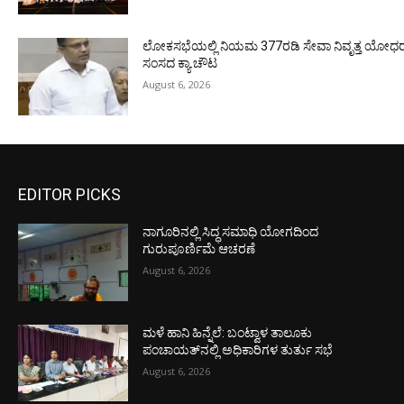
ಲೋಕಸಭೆಯಲ್ಲಿ ನಿಯಮ 377ರಡಿ ಸೇವಾ ನಿವೃತ್ತ ಯೋಧರ ಪ
ಸಂಸದ ಕ್ಯಾ.ಚೌಟ
August 6, 2026
EDITOR PICKS
ನಾಗೂರಿನಲ್ಲಿ ಸಿದ್ಧ ಸಮಾಧಿ ಯೋಗದಿಂದ
ಗುರುಪೂರ್ಣಿಮೆ ಆಚರಣೆ
August 6, 2026
ಮಳೆ ಹಾನಿ ಹಿನ್ನೆಲೆ: ಬಂಟ್ವಾಳ ತಾಲೂಕು
ಪಂಚಾಯತ್‌ನಲ್ಲಿ ಅಧಿಕಾರಿಗಳ ತುರ್ತು ಸಭೆ
August 6, 2026