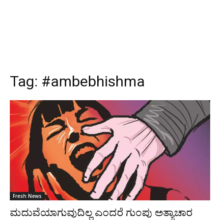
Tag:
#ambebhishma
Fresh News
ಮದುವೆಯಾಗುವುದಿಲ್ಲ ಎಂದರೆ ಗುಂಪು ಅತ್ಯಾಚಾರ