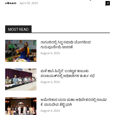
v4team
-
April 30, 2024
0
MOST READ
ನಾಗೂರಿನಲ್ಲಿ ಸಿದ್ಧ ಸಮಾಧಿ ಯೋಗದಿಂದ
ಗುರುಪೂರ್ಣಿಮೆ ಆಚರಣೆ
August 6, 2026
ಮಳೆ ಹಾನಿ ಹಿನ್ನೆಲೆ: ಬಂಟ್ವಾಳ ತಾಲೂಕು
ಪಂಚಾಯತ್‌ನಲ್ಲಿ ಅಧಿಕಾರಿಗಳ ತುರ್ತು ಸಭೆ
August 6, 2026
ಅಮೇರಿಕಾದ ಬಾನಾ ಮಹಾ ಅಧಿವೇಶನದಲ್ಲಿ ರಾಜರ್ಷಿ
ಕೆ. ವಾಸುದೇವ ಶೆಟ್ಟಿ ಭಾಗಿ
August 6, 2026