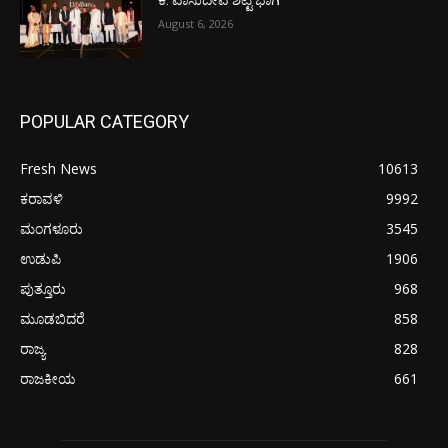
ಕೆ. ವಾಸುದೇವ ಶೆಟ್ಟಿ ಭಾಗಿ
August 6, 2026
POPULAR CATEGORY
Fresh News
10613
ಕರಾವಳಿ
9992
ಮಂಗಳೂರು
3545
ಉಡುಪಿ
1906
ಪುತ್ತೂರು
968
ಮೂಡಬಿದರೆ
858
ರಾಜ್ಯ
828
ರಾಜಕೀಯ
661