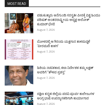
MOST READ
ಪಡುಕುತ್ಯಾರು ಆನೆಗುಂದಿ ಸರಸ್ವತೀ ಪೀಠಕ್ಕೆ ವಿಶ್ವ ಹಿಂದೂ
ಪರಿಷತ್ ಅಂತರರಾಷ್ಟ್ರೀಯ ಅಧ್ಯಕ್ಷ ಅಲೋಕ್
ಕುಮಾರ್ ಭೇಟಿ
August 7, 2026
ಬೋಳದಲ್ಲಿ ಆ.9ರಂದು ಯಕ್ಷಗಾನ ತಾಳಮದ್ದಳೆ
‘ವೀರಮಣಿ ಕಾಳಗ’
August 7, 2026
ಹಿರಿಯ ನಾಟಕಕಾರ, ಕಲಾ ನಿರ್ದೇಶಕ ತಮ್ಮ ಲಕ್ಷಣ್
ಅವರಿಗೆ “ತೌಳವ ಪ್ರಶಸ್ತಿ”
August 7, 2026
ದಕ್ಷಿಣ ಕನ್ನಡ ಜಿಲ್ಲೆಯ ಪದವಿ ಪೂರ್ವ ಕಾಲೇಜುಗಳ
ಆಂಗ್ಲ ಭಾಷೆ ಉಪನ್ಯಾಸಕರಿಗಾಗಿ ಕಾರ್ಯಾಗಾರ
August 7, 2026