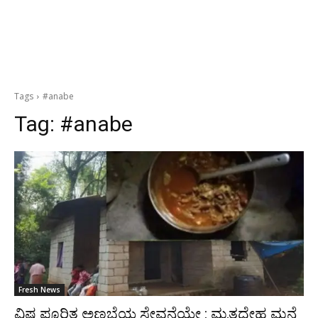
Tags
#anabe
Tag:
#anabe
Fresh News
ವಿಷ ಪೂರಿತ ಅಣಬೆಯ ಸೇವನೆಯೇ : ಮೃತದೇಹ ಮನೆ