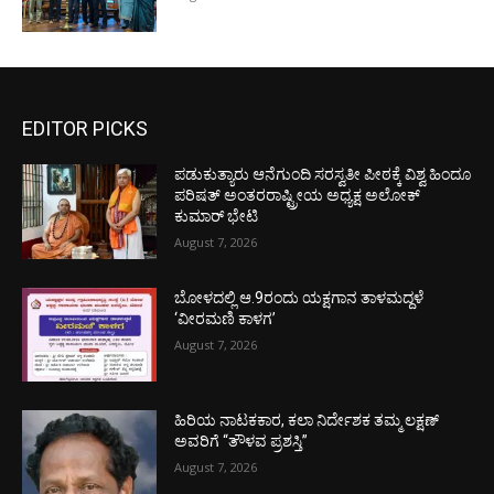
EDITOR PICKS
ಪಡುಕುತ್ಯಾರು ಆನೆಗುಂದಿ ಸರಸ್ವತೀ ಪೀಠಕ್ಕೆ ವಿಶ್ವ ಹಿಂದೂ
ಪರಿಷತ್ ಅಂತರರಾಷ್ಟ್ರೀಯ ಅಧ್ಯಕ್ಷ ಅಲೋಕ್
ಕುಮಾರ್ ಭೇಟಿ
August 7, 2026
ಬೋಳದಲ್ಲಿ ಆ.9ರಂದು ಯಕ್ಷಗಾನ ತಾಳಮದ್ದಳೆ
‘ವೀರಮಣಿ ಕಾಳಗ’
August 7, 2026
ಹಿರಿಯ ನಾಟಕಕಾರ, ಕಲಾ ನಿರ್ದೇಶಕ ತಮ್ಮ ಲಕ್ಷಣ್
ಅವರಿಗೆ “ತೌಳವ ಪ್ರಶಸ್ತಿ”
August 7, 2026