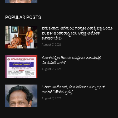
POPULAR POSTS
ಪಡುಕುತ್ಯಾರು ಆನೆಗುಂದಿ ಸರಸ್ವತೀ ಪೀಠಕ್ಕೆ ವಿಶ್ವ ಹಿಂದೂ
ಪರಿಷತ್ ಅಂತರರಾಷ್ಟ್ರೀಯ ಅಧ್ಯಕ್ಷ ಅಲೋಕ್
ಕುಮಾರ್ ಭೇಟಿ
August 7, 2026
ಬೋಳದಲ್ಲಿ ಆ.9ರಂದು ಯಕ್ಷಗಾನ ತಾಳಮದ್ದಳೆ
‘ವೀರಮಣಿ ಕಾಳಗ’
August 7, 2026
ಹಿರಿಯ ನಾಟಕಕಾರ, ಕಲಾ ನಿರ್ದೇಶಕ ತಮ್ಮ ಲಕ್ಷಣ್
ಅವರಿಗೆ “ತೌಳವ ಪ್ರಶಸ್ತಿ”
August 7, 2026