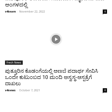
ಅಂಗಳದಲ್ಲಿ
v4team
-
November 22, 2022
0
Fresh News
ಪುತ್ತೂರಿನ ಕೊಡಂಗೆಯಲ್ಲಿ ಅಣಬೆ ಪದಾರ್ಥ ಸೇವಿಸಿ
ಒಂದೇ ಕುಟುಂಬದ 10 ಮಂದಿ ಅಸ್ವಸ್ಥ-ಆಸ್ಪತ್ರೆಗೆ
ದಾಖಲು
v4news
-
October 7, 2021
0