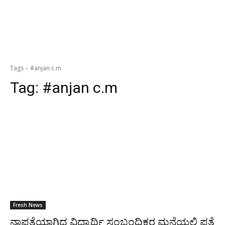
Tags
#anjan c.m
Tag:
#anjan c.m
Fresh News
ನಾಪತ್ತೆಯಾಗಿದ್ದ ವಿದ್ಯಾರ್ಥಿ ಸಂಬಂಧಿಕರ ಮನೆಯಲ್ಲಿ ಪತ್ತೆ