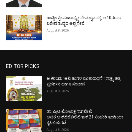
ಉಚ್ಚಿಲ ಶ್ರೀಮಹಾಲಕ್ಷ್ಮೀ ದೇವಸ್ಥಾನದಲ್ಲಿ ಆ.10ರಂದು
ವಿಶೇಷ ತುಪ್ಪದ ಅಪ್ಪ ಸೇವೆ
August 8, 2026
EDITOR PICKS
ಆ.9ರಂದು ‘ಆಟಿ ತಿಂಗಳ ಭೂತಾರಾಧನೆ’ : ಸಾಕ್ಷ್ಯ ಚಿತ್ರ
ಪ್ರದರ್ಶನ ಹಾಗೂ ಸಂವಾದ
August 8, 2026
ಡಾ. ಪ್ರೀತಿ ಲೋಲಾಕ್ಷ ನಾಗವೇಣಿ
ಅವರ ಅನ್‌ಟಚೆಬಿಲಿಟಿ ಇನ್ 21 ಸೆಂಚುರಿ ಇಂಡಿಯಾ
ಕೃತಿ ಬಿಡುಗಡೆ
August 8, 2026