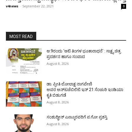
v4news
-
September 22, 2021
0
MOST READ
ಆ.9ರಂದು ‘ಆಟಿ ತಿಂಗಳ ಭೂತಾರಾಧನೆ’ : ಸಾಕ್ಷ್ಯ ಚಿತ್ರ
ಪ್ರದರ್ಶನ ಹಾಗೂ ಸಂವಾದ
August 8, 2026
ಡಾ. ಪ್ರೀತಿ ಲೋಲಾಕ್ಷ ನಾಗವೇಣಿ
ಅವರ ಅನ್‌ಟಚೆಬಿಲಿಟಿ ಇನ್ 21 ಸೆಂಚುರಿ ಇಂಡಿಯಾ
ಕೃತಿ ಬಿಡುಗಡೆ
August 8, 2026
ಸಂಶುದ್ಧೀನ್ ಎಣ್ಮೂರವರಿಗೆ ಪ.ಗೋ ಪ್ರಶಸ್ತಿ
August 8, 2026