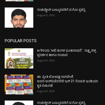
ಸಂಶುದ್ಧೀನ್ ಎಣ್ಮೂರವರಿಗೆ ಪ.ಗೋ ಪ್ರಶಸ್ತಿ
August 8, 2026
POPULAR POSTS
ಆ.9ರಂದು ‘ಆಟಿ ತಿಂಗಳ ಭೂತಾರಾಧನೆ’ : ಸಾಕ್ಷ್ಯ ಚಿತ್ರ
ಪ್ರದರ್ಶನ ಹಾಗೂ ಸಂವಾದ
August 8, 2026
ಡಾ. ಪ್ರೀತಿ ಲೋಲಾಕ್ಷ ನಾಗವೇಣಿ
ಅವರ ಅನ್‌ಟಚೆಬಿಲಿಟಿ ಇನ್ 21 ಸೆಂಚುರಿ ಇಂಡಿಯಾ
ಕೃತಿ ಬಿಡುಗಡೆ
August 8, 2026
ಸಂಶುದ್ಧೀನ್ ಎಣ್ಮೂರವರಿಗೆ ಪ.ಗೋ ಪ್ರಶಸ್ತಿ