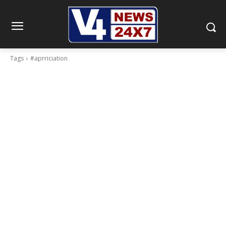
Tags
#aprriciation