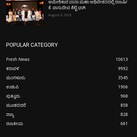
ಅಮೇರಿಕಾದ ಬಾನಾ ಮಹಾ ಅಧಿವೇಶನದಲ್ಲಿ ರಾಜರ್ಷಿ
ಕೆ. ವಾಸುದೇವ ಶೆಟ್ಟಿ ಭಾಗಿ
August 6, 2026
POPULAR CATEGORY
Fresh News
10613
ಕರಾವಳಿ
9992
ಮಂಗಳೂರು
3545
ಉಡುಪಿ
1906
ಪುತ್ತೂರು
968
ಮೂಡಬಿದರೆ
858
ರಾಜ್ಯ
828
ರಾಜಕೀಯ
661