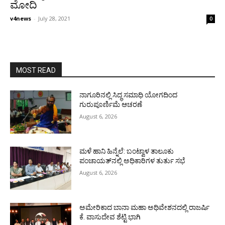
ಮೋದಿ
v4news
-
July 28, 2021
0
MOST READ
ನಾಗೂರಿನಲ್ಲಿ ಸಿದ್ಧ ಸಮಾಧಿ ಯೋಗದಿಂದ
ಗುರುಪೂರ್ಣಿಮೆ ಆಚರಣೆ
August 6, 2026
ಮಳೆ ಹಾನಿ ಹಿನ್ನೆಲೆ: ಬಂಟ್ವಾಳ ತಾಲೂಕು
ಪಂಚಾಯತ್‌ನಲ್ಲಿ ಅಧಿಕಾರಿಗಳ ತುರ್ತು ಸಭೆ
August 6, 2026
ಅಮೇರಿಕಾದ ಬಾನಾ ಮಹಾ ಅಧಿವೇಶನದಲ್ಲಿ ರಾಜರ್ಷಿ
ಕೆ. ವಾಸುದೇವ ಶೆಟ್ಟಿ ಭಾಗಿ