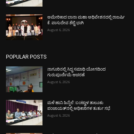
ಅಮೇರಿಕಾದ ಬಾನಾ ಮಹಾ ಅಧಿವೇಶನದಲ್ಲಿ ರಾಜರ್ಷಿ
ಕೆ. ವಾಸುದೇವ ಶೆಟ್ಟಿ ಭಾಗಿ
August 6, 2026
POPULAR POSTS
ನಾಗೂರಿನಲ್ಲಿ ಸಿದ್ಧ ಸಮಾಧಿ ಯೋಗದಿಂದ
ಗುರುಪೂರ್ಣಿಮೆ ಆಚರಣೆ
August 6, 2026
ಮಳೆ ಹಾನಿ ಹಿನ್ನೆಲೆ: ಬಂಟ್ವಾಳ ತಾಲೂಕು
ಪಂಚಾಯತ್‌ನಲ್ಲಿ ಅಧಿಕಾರಿಗಳ ತುರ್ತು ಸಭೆ
August 6, 2026