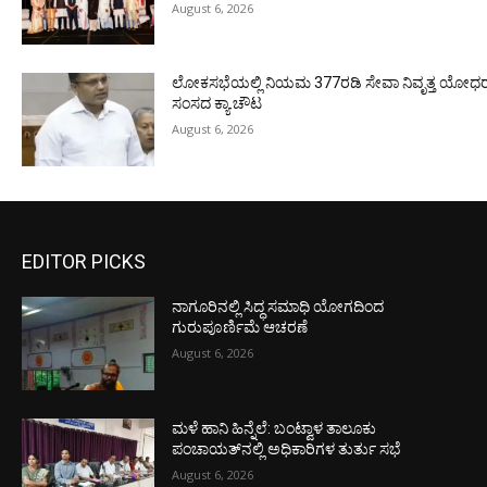
August 6, 2026
ಲೋಕಸಭೆಯಲ್ಲಿ ನಿಯಮ 377ರಡಿ ಸೇವಾ ನಿವೃತ್ತ ಯೋಧರ ಪ
ಸಂಸದ ಕ್ಯಾ.ಚೌಟ
August 6, 2026
EDITOR PICKS
ನಾಗೂರಿನಲ್ಲಿ ಸಿದ್ಧ ಸಮಾಧಿ ಯೋಗದಿಂದ
ಗುರುಪೂರ್ಣಿಮೆ ಆಚರಣೆ
August 6, 2026
ಮಳೆ ಹಾನಿ ಹಿನ್ನೆಲೆ: ಬಂಟ್ವಾಳ ತಾಲೂಕು
ಪಂಚಾಯತ್‌ನಲ್ಲಿ ಅಧಿಕಾರಿಗಳ ತುರ್ತು ಸಭೆ
August 6, 2026