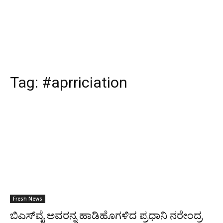
Tag:
#aprriciation
Fresh News
ಬಿಎಸ್‌ವೈ ಅವರನ್ನ ಹಾಡಿಹೊಗಳಿದ ಪ್ರಧಾನಿ ನರೇಂದ್ರ