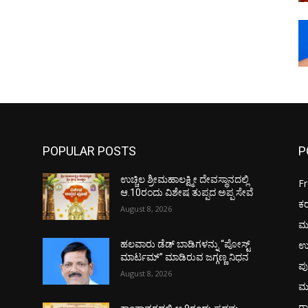
POPULAR POSTS
P
ಉಚ್ಚಿಲ ಶ್ರೀಮಹಾಲಕ್ಷ್ಮೀ ದೇವಸ್ಥಾನದಲ್ಲಿ
F
ಆ.10ರಂದು ವಿಶೇಷ ತುಪ್ಪದ ಅಪ್ಪ ಸೇವೆ
ಕ
August 8, 2026
ಮ
ಉ
ಹಲವಾರು ಡೆಡ್ ಬಾಡಿಗಳನ್ನು “ಪೋಸ್ಟ್
ಮಾರ್ಟಮ್” ಮಾಡಿರುವ ಜಗ್ಗಣ್ಣ ನಿಧನ
ಪು
August 8, 2026
ಮ
ರಾ