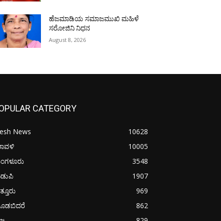
ಹೆಜಮಾಡಿಯ ಸಮಾಜಮುಖಿ ಮಹಿಳೆ
ಸರೋಜಿನಿ ನಿಧನ
August 8, 2026
OPULAR CATEGORY
resh News
10628
ರಾವಳಿ
10005
ಂಗಳೂರು
3548
ಡುಪಿ
1907
ತ್ತೂರು
969
ೂಡಬಿದರೆ
862
ಜ್ಯ
829