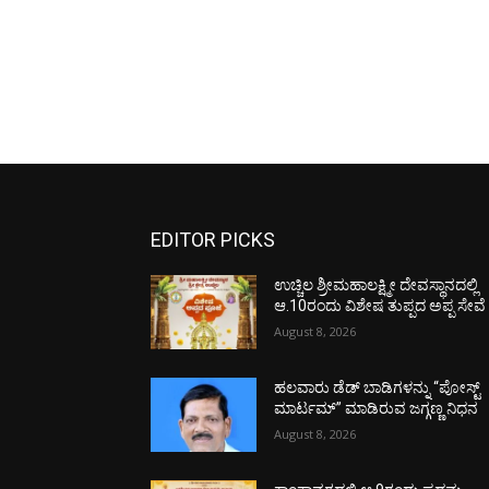
EDITOR PICKS
ಉಚ್ಚಿಲ ಶ್ರೀಮಹಾಲಕ್ಷ್ಮೀ ದೇವಸ್ಥಾನದಲ್ಲಿ
ಆ.10ರಂದು ವಿಶೇಷ ತುಪ್ಪದ ಅಪ್ಪ ಸೇವೆ
August 8, 2026
ಹಲವಾರು ಡೆಡ್ ಬಾಡಿಗಳನ್ನು “ಪೋಸ್ಟ್
ಮಾರ್ಟಮ್” ಮಾಡಿರುವ ಜಗ್ಗಣ್ಣ ನಿಧನ
August 8, 2026