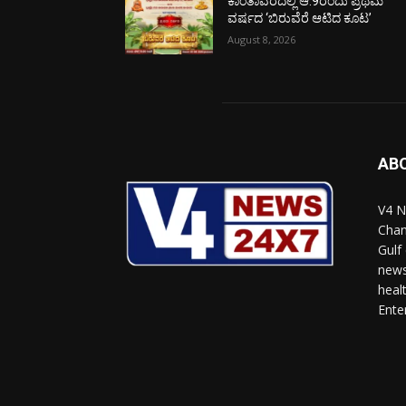
ಕಾಂತಾವರದಲ್ಲಿ ಆ.9ರಂದು ಪ್ರಥಮ
ವರ್ಷದ ‘ಬಿರುವೆರೆ ಆಟಿದ ಕೂಟ’
August 8, 2026
AB
V4 N
Chan
Gulf
news
heal
Ente