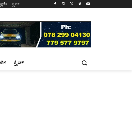
ೈಕ್ಷಣಿಕ
ಕ್ರೈಮ್
್ಷಣಿಕ
ಕ್ರೈಮ್