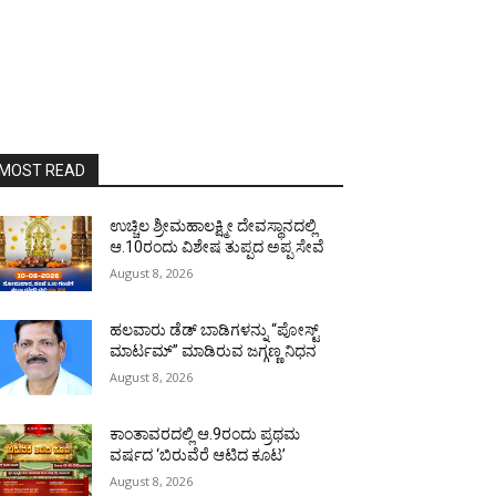
MOST READ
ಉಚ್ಚಿಲ ಶ್ರೀಮಹಾಲಕ್ಷ್ಮೀ ದೇವಸ್ಥಾನದಲ್ಲಿ
ಆ.10ರಂದು ವಿಶೇಷ ತುಪ್ಪದ ಅಪ್ಪ ಸೇವೆ
August 8, 2026
ಹಲವಾರು ಡೆಡ್ ಬಾಡಿಗಳನ್ನು “ಪೋಸ್ಟ್
ಮಾರ್ಟಮ್” ಮಾಡಿರುವ ಜಗ್ಗಣ್ಣ ನಿಧನ
August 8, 2026
ಕಾಂತಾವರದಲ್ಲಿ ಆ.9ರಂದು ಪ್ರಥಮ
ವರ್ಷದ ‘ಬಿರುವೆರೆ ಆಟಿದ ಕೂಟ’
August 8, 2026