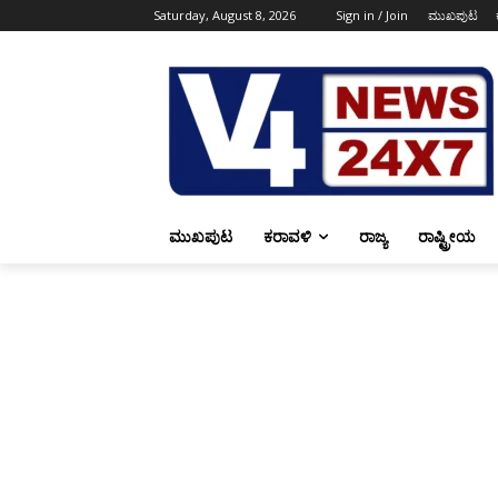
Saturday, August 8, 2026
Sign in / Join
ಮುಖಪುಟ
ಮುಖಪುಟ
ಕರಾವಳಿ
ರಾಜ್ಯ
ರಾಷ್ಟ್ರೀಯ