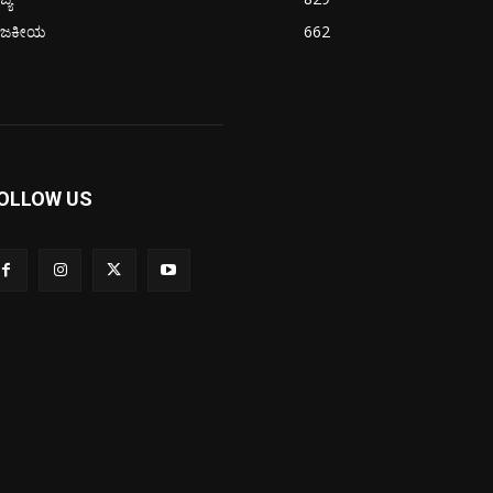
ಾಜಕೀಯ
662
OLLOW US