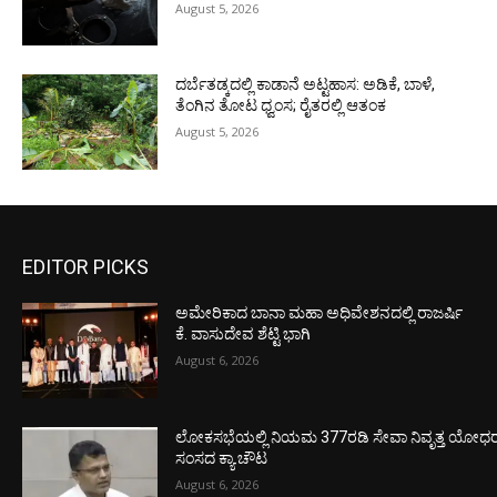
August 5, 2026
ದರ್ಬೆತಡ್ಕದಲ್ಲಿ ಕಾಡಾನೆ ಅಟ್ಟಹಾಸ: ಅಡಿಕೆ, ಬಾಳೆ,
ತೆಂಗಿನ ತೋಟ ಧ್ವಂಸ; ರೈತರಲ್ಲಿ ಆತಂಕ
August 5, 2026
EDITOR PICKS
ಅಮೇರಿಕಾದ ಬಾನಾ ಮಹಾ ಅಧಿವೇಶನದಲ್ಲಿ ರಾಜರ್ಷಿ
ಕೆ. ವಾಸುದೇವ ಶೆಟ್ಟಿ ಭಾಗಿ
August 6, 2026
ಲೋಕಸಭೆಯಲ್ಲಿ ನಿಯಮ 377ರಡಿ ಸೇವಾ ನಿವೃತ್ತ ಯೋಧರ ಪ
ಸಂಸದ ಕ್ಯಾ.ಚೌಟ
August 6, 2026