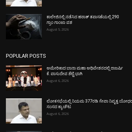
ಕಾಲೇಜಿನಲ್ಲಿ ನಡೆಸಿದ ಹಠಾತ್ ತಪಾಸಣೆಯಲ್ಲಿ 290
ಗ್ರಾಂ ಗಾಂಜಾ ವಶ
August 5, 2026
POPULAR POSTS
ಅಮೇರಿಕಾದ ಬಾನಾ ಮಹಾ ಅಧಿವೇಶನದಲ್ಲಿ ರಾಜರ್ಷಿ
ಕೆ. ವಾಸುದೇವ ಶೆಟ್ಟಿ ಭಾಗಿ
August 6, 2026
ಲೋಕಸಭೆಯಲ್ಲಿ ನಿಯಮ 377ರಡಿ ಸೇವಾ ನಿವೃತ್ತ ಯೋಧರ ಪ
ಸಂಸದ ಕ್ಯಾ.ಚೌಟ
August 6, 2026