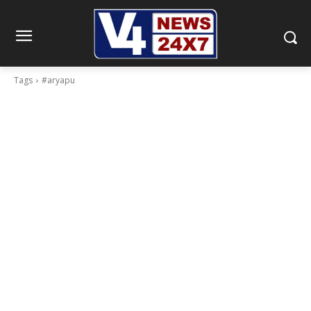
Tags
#aryapu