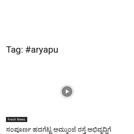
Tag:
#aryapu
Fresh News
ಸಂಪೂರ್ಣ ಹದಗೆಟ್ಟ ಅಮ್ಮುಂಜೆ ರಸ್ತೆ ಅಭಿವೃದ್ಧಿಗೆ