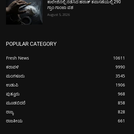
ಕಾಲೇಜಿನಲ್ಲಿ ನಡೆಸಿದ ಹಠಾತ್ ತಪಾಸಣೆಯಲ್ಲಿ 290
ಗ್ರಾಂ ಗಾಂಜಾ ವಶ
August 5, 2026
POPULAR CATEGORY
Fresh News
10611
ಕರಾವಳಿ
9990
ಮಂಗಳೂರು
3545
ಉಡುಪಿ
1906
ಪುತ್ತೂರು
968
ಮೂಡಬಿದರೆ
858
ರಾಜ್ಯ
828
ರಾಜಕೀಯ
661