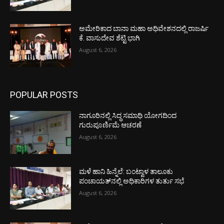
ಅಮೇರಿಕಾದ ಬಾನಾ ಮಹಾ ಅಧಿವೇಶನದಲ್ಲಿ ರಾಜರ್ಷಿ
ಕೆ. ವಾಸುದೇವ ಶೆಟ್ಟಿ ಭಾಗಿ
August 6, 2026
POPULAR POSTS
ನಾಗೂರಿನಲ್ಲಿ ಸಿದ್ಧ ಸಮಾಧಿ ಯೋಗದಿಂದ
ಗುರುಪೂರ್ಣಿಮೆ ಆಚರಣೆ
August 6, 2026
ಮಳೆ ಹಾನಿ ಹಿನ್ನೆಲೆ: ಬಂಟ್ವಾಳ ತಾಲೂಕು
ಪಂಚಾಯತ್‌ನಲ್ಲಿ ಅಧಿಕಾರಿಗಳ ತುರ್ತು ಸಭೆ
August 6, 2026