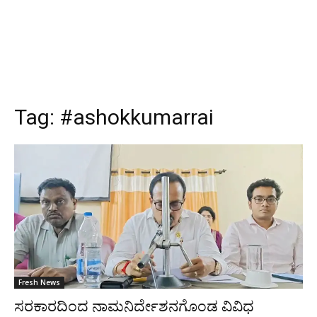
Tag:
#ashokkumarrai
Fresh News
ಸರಕಾರದಿಂದ ನಾಮನಿರ್ದೇಶನಗೊಂಡ ವಿವಿಧ