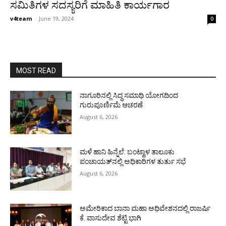
ಸಮಿತಿಗಳ ಸದಸ್ಯರಿಗೆ ಮಾಹಿತಿ ಕಾರ್ಯಗಾರ
v4team
-
June 19, 2024
0
MOST READ
ನಾಗೂರಿನಲ್ಲಿ ಸಿದ್ಧ ಸಮಾಧಿ ಯೋಗದಿಂದ
ಗುರುಪೂರ್ಣಿಮೆ ಆಚರಣೆ
August 6, 2026
ಮಳೆ ಹಾನಿ ಹಿನ್ನೆಲೆ: ಬಂಟ್ವಾಳ ತಾಲೂಕು
ಪಂಚಾಯತ್‌ನಲ್ಲಿ ಅಧಿಕಾರಿಗಳ ತುರ್ತು ಸಭೆ
August 6, 2026
ಅಮೇರಿಕಾದ ಬಾನಾ ಮಹಾ ಅಧಿವೇಶನದಲ್ಲಿ ರಾಜರ್ಷಿ
ಕೆ. ವಾಸುದೇವ ಶೆಟ್ಟಿ ಭಾಗಿ