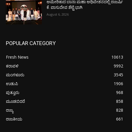
ಅಮೇರಿಕಾದ ಬಾನಾ ಮಹಾ ಅಧಿವೇಶನದಲ್ಲಿ ರಾಜರ್ಷಿ
ಕೆ. ವಾಸುದೇವ ಶೆಟ್ಟಿ ಭಾಗಿ
August 6, 2026
POPULAR CATEGORY
Fresh News
10613
ಕರಾವಳಿ
9992
ಮಂಗಳೂರು
3545
ಉಡುಪಿ
1906
ಪುತ್ತೂರು
968
ಮೂಡಬಿದರೆ
858
ರಾಜ್ಯ
828
ರಾಜಕೀಯ
661