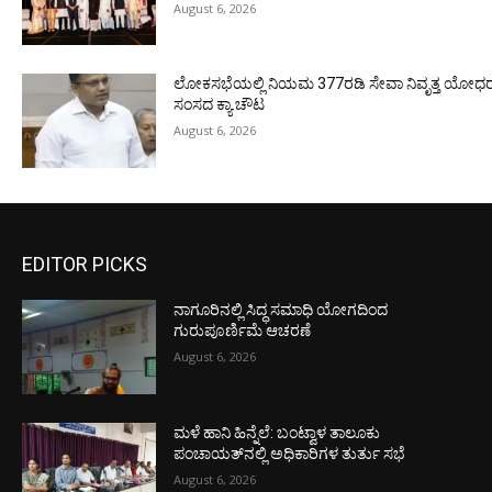
August 6, 2026
ಲೋಕಸಭೆಯಲ್ಲಿ ನಿಯಮ 377ರಡಿ ಸೇವಾ ನಿವೃತ್ತ ಯೋಧರ ಪ
ಸಂಸದ ಕ್ಯಾ.ಚೌಟ
August 6, 2026
EDITOR PICKS
ನಾಗೂರಿನಲ್ಲಿ ಸಿದ್ಧ ಸಮಾಧಿ ಯೋಗದಿಂದ
ಗುರುಪೂರ್ಣಿಮೆ ಆಚರಣೆ
August 6, 2026
ಮಳೆ ಹಾನಿ ಹಿನ್ನೆಲೆ: ಬಂಟ್ವಾಳ ತಾಲೂಕು
ಪಂಚಾಯತ್‌ನಲ್ಲಿ ಅಧಿಕಾರಿಗಳ ತುರ್ತು ಸಭೆ
August 6, 2026