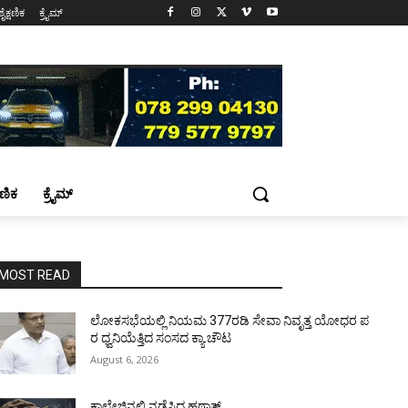
ಶೈಕ್ಷಣಿಕ
ಕ್ರೈಮ್
್ಷಣಿಕ
ಕ್ರೈಮ್
MOST READ
ಲೋಕಸಭೆಯಲ್ಲಿ ನಿಯಮ 377ರಡಿ ಸೇವಾ ನಿವೃತ್ತ ಯೋಧರ ಪ
ರ ಧ್ವನಿಯೆತ್ತಿದ ಸಂಸದ ಕ್ಯಾ.ಚೌಟ
August 6, 2026
ಕಾಲೇಜಿನಲ್ಲಿ ನಡೆಸಿದ ಹಠಾತ್