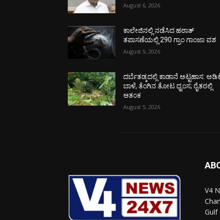
August 6, 2026
ಕಾಲೇಜಿನಲ್ಲಿ ನಡೆಸಿದ ಹಠಾತ್
ತಪಾಸಣೆಯಲ್ಲಿ 290 ಗ್ರಾಂ ಗಾಂಜಾ ವಶ
August 5, 2026
ದರ್ಬೆತಡ್ಕದಲ್ಲಿ ಕಾಡಾನೆ ಅಟ್ಟಹಾಸ: ಅಡಿಕ
ಬಾಳೆ, ತೆಂಗಿನ ತೋಟ ಧ್ವಂಸ; ರೈತರಲ್ಲಿ
ಆತಂಕ
August 5, 2026
AB
V4 N
Chan
Gulf