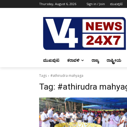
Thursday, August 6, 2026
Sign in / Join
ಮುಖಪುಟ
ಮುಖಪುಟ
ಕರಾವಳಿ
ರಾಜ್ಯ
ರಾಷ್ಟ್ರೀಯ
Tags
#athirudra mahyaga
Tag:
#athirudra mahya