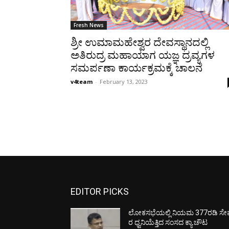
Fresh News
ಶ್ರೀ ಉಮಾಮಹೇಶ್ವರ ದೇವಸ್ಥಾನದಲ್ಲಿ
ಅತಿರುದ್ರ ಮಹಾಯಾಗ ಯಜ್ಞ ದ್ರವ್ಯಗಳ
ಸಮರ್ಪಣಾ ಕಾರ್ಯಕ್ರಮಕ್ಕೆ ಚಾಲನೆ
v4team
-
February 13, 2023
EDITOR PICKS
ಲೋಕಸಭೆಯಲ್ಲಿ ನಿಯಮ 377ರಡಿ ಸೇವ
ರ ಧ್ವನಿಯೆತ್ತಿದ ಸಂಸದ ಕ್ಯಾ.ಚೌಟ