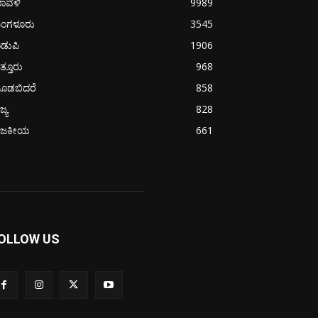
ರಾವಳಿ
9989
ಂಗಳೂರು
3545
ಡುಪಿ
1906
ತ್ತೂರು
968
ೂಡಬಿದರೆ
858
ಜ್ಯ
828
ಾಜಕೀಯ
661
OLLOW US