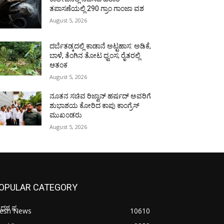
ತಪಾಸಣೆಯಲ್ಲಿ 290 ಗ್ರಾಂ ಗಾಂಜಾ ವಶ
August 5, 2026
ದರ್ಬೆತಡ್ಕದಲ್ಲಿ ಕಾಡಾನೆ ಅಟ್ಟಹಾಸ: ಅಡಿಕೆ,
ಬಾಳೆ, ತೆಂಗಿನ ತೋಟ ಧ್ವಂಸ; ರೈತರಲ್ಲಿ
ಆತಂಕ
August 5, 2026
ನೂತನ ಸಚಿವ ರಿಜ್ವಾನ್ ಹರ್ಷದ್ ಅವರಿಗೆ
ಶುಭಾಶಯ ಕೋರಿದ ಕಾಪು ಕಾಂಗ್ರೆಸ್
ಮುಖಂಡರು
August 5, 2026
OPULAR CATEGORY
ೋಧರ ಪ
resh News
10610