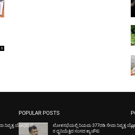
0
POPULAR POSTS
P
ಾ ನಿವೃತ್ತ ಯೋಧರ ಪ
ಲೋಕಸಭೆಯಲ್ಲಿ ನಿಯಮ 377ರಡಿ ಸೇವಾ ನಿವೃತ್ತ ಯ
F
ರ ಧ್ವನಿಯೆತ್ತಿದ ಸಂಸದ ಕ್ಯಾ.ಚೌಟ