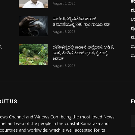
ಕ
August 6, 2026
ಮ
ಉ
ಕಾಲೇಜಿನಲ್ಲಿ ನಡೆಸಿದ ಹಠಾತ್
ತಪಾಸಣೆಯಲ್ಲಿ 290 ಗ್ರಾಂ ಗಾಂಜಾ ವಶ
ಪು
August 5, 2026
ಮ
ರಾ
ೆ,
ದರ್ಬೆತಡ್ಕದಲ್ಲಿ ಕಾಡಾನೆ ಅಟ್ಟಹಾಸ: ಅಡಿಕೆ,
ಬಾಳೆ, ತೆಂಗಿನ ತೋಟ ಧ್ವಂಸ; ರೈತರಲ್ಲಿ
ರ
ಆತಂಕ
August 5, 2026
OUT US
F
ews Channel and V4news.Com being the most loved News
nel and web of the people in the coastal Karnataka and
 countries and worldwide; which is well accepted for its