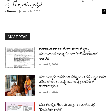
ಪ್ರಯುಕ್ತ ಚಿತ್ರೋತ್ಸವ
v4team
-
January 24, 2025
0
MOST READ
ದೇವಾಡಿಗ ಸಮಾಜ ಸೇವಾ ಸಂಘ ಬೆಳ್ಳಣ್ಣು
ವಲಯದಿಂದ ಆಗಸ್ಟ್ 9ರಂದು ‘ಆಟಿಡೊಂಜಿ ದಿನ’
ಆಚರಣೆ
August 8, 2026
ಪಡುಕುತ್ಯಾರು ಆನೆಗುಂದಿ ಸರಸ್ವತೀ ಪೀಠಕ್ಕೆ ವಿಶ್ವ ಹಿಂದೂ
ಪರಿಷತ್ ಅಂತರರಾಷ್ಟ್ರೀಯ ಅಧ್ಯಕ್ಷ ಅಲೋಕ್
ಕುಮಾರ್ ಭೇಟಿ
August 7, 2026
ಬೋಳದಲ್ಲಿ ಆ.9ರಂದು ಯಕ್ಷಗಾನ ತಾಳಮದ್ದಳೆ
‘ವೀರಮಣಿ ಕಾಳಗ’