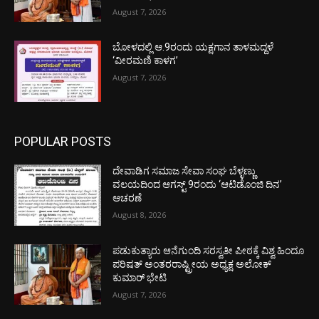
August 7, 2026
ಬೋಳದಲ್ಲಿ ಆ.9ರಂದು ಯಕ್ಷಗಾನ ತಾಳಮದ್ದಳೆ
‘ವೀರಮಣಿ ಕಾಳಗ’
August 7, 2026
POPULAR POSTS
ದೇವಾಡಿಗ ಸಮಾಜ ಸೇವಾ ಸಂಘ ಬೆಳ್ಳಣ್ಣು
ವಲಯದಿಂದ ಆಗಸ್ಟ್ 9ರಂದು ‘ಆಟಿಡೊಂಜಿ ದಿನ’
ಆಚರಣೆ
August 8, 2026
ಪಡುಕುತ್ಯಾರು ಆನೆಗುಂದಿ ಸರಸ್ವತೀ ಪೀಠಕ್ಕೆ ವಿಶ್ವ ಹಿಂದೂ
ಪರಿಷತ್ ಅಂತರರಾಷ್ಟ್ರೀಯ ಅಧ್ಯಕ್ಷ ಅಲೋಕ್
ಕುಮಾರ್ ಭೇಟಿ
August 7, 2026