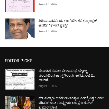
August 7, 2026
ಹಿರಿಯ ನಾಟಕಕಾರ, ಕಲಾ ನಿರ್ದೇಶಕ ತಮ್ಮ ಲಕ್ಷಣ್
ಅವರಿಗೆ “ತೌಳವ ಪ್ರಶಸ್ತಿ”
August 7, 2026
EDITOR PICKS
ದೇವಾಡಿಗ ಸಮಾಜ ಸೇವಾ ಸಂಘ ಬೆಳ್ಳಣ್ಣು
ವಲಯದಿಂದ ಆಗಸ್ಟ್ 9ರಂದು ‘ಆಟಿಡೊಂಜಿ ದಿನ’
ಆಚರಣೆ
August 8, 2026
ಪಡುಕುತ್ಯಾರು ಆನೆಗುಂದಿ ಸರಸ್ವತೀ ಪೀಠಕ್ಕೆ ವಿಶ್ವ ಹಿಂದೂ
ಪರಿಷತ್ ಅಂತರರಾಷ್ಟ್ರೀಯ ಅಧ್ಯಕ್ಷ ಅಲೋಕ್
ಕುಮಾರ್ ಭೇಟಿ