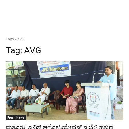
Tags
AVG
Tag:
AVG
Fresh News
ಪುತ್ತೂರು: ಎವಿಜಿ ಅಸೋಸಿಯೇಷನ್ ನ ಬೆಳ್ಳಿ ಹಬ್ಬದ