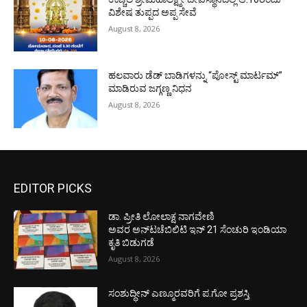
ವಿಶೇಷ ತುಪ್ಪದ ಅಪ್ಪ ಸೇವೆ
August 8, 2026
ಹಲವಾರು ಡೆಡ್ ಬಾಡಿಗಳನ್ನು “ಪೋಸ್ಟ್ ಮಾರ್ಟಮ್”
ಮಾಡಿರುವ ಜಗ್ಗಣ್ಣ ನಿಧನ
August 8, 2026
EDITOR PICKS
ಡಾ. ಪ್ರೀತಿ ಲೋಲಾಕ್ಷ ನಾಗವೇಣಿ
ಅವರ ಅನ್‌ಟಚೆಬಿಲಿಟಿ ಇನ್ 21 ಸೆಂಚುರಿ ಇಂಡಿಯಾ
ಕೃತಿ ಬಿಡುಗಡೆ
August 8, 2026
ಸಂಶುದ್ಧೀನ್ ಎಣ್ಮೂರವರಿಗೆ ಪ.ಗೋ ಪ್ರಶಸ್ತಿ