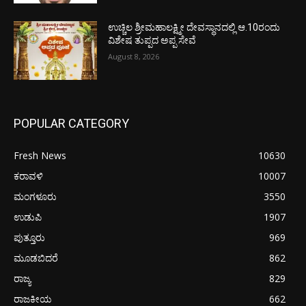
ಉಚ್ಚಿಲ ಶ್ರೀಮಹಾಲಕ್ಷ್ಮೀ ದೇವಸ್ಥಾನದಲ್ಲಿ ಆ.10ರಂದು
ವಿಶೇಷ ತುಪ್ಪದ ಅಪ್ಪ ಸೇವೆ
August 8, 2026
POPULAR CATEGORY
Fresh News
10630
ಕರಾವಳಿ
10007
ಮಂಗಳೂರು
3550
ಉಡುಪಿ
1907
ಪುತ್ತೂರು
969
ಮೂಡಬಿದರೆ
862
ರಾಜ್ಯ
829
ರಾಜಕೀಯ
662