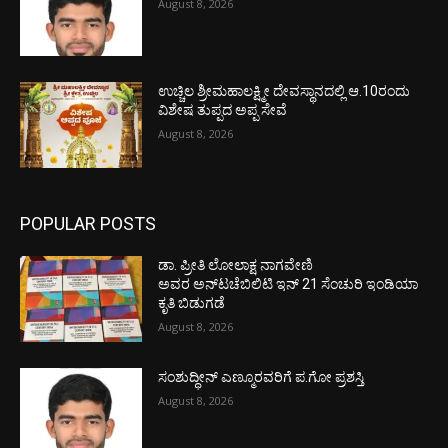
August 8, 2026
ಉಚ್ಚಿಲ ಶ್ರೀಮಹಾಲಕ್ಷ್ಮೀ ದೇವಸ್ಥಾನದಲ್ಲಿ ಆ.10ರಂದು
ವಿಶೇಷ ತುಪ್ಪದ ಅಪ್ಪ ಸೇವೆ
August 8, 2026
POPULAR POSTS
ಡಾ. ಪ್ರೀತಿ ಲೋಲಾಕ್ಷ ನಾಗವೇಣಿ
ಅವರ ಅನ್‌ಟಚೆಬಿಲಿಟಿ ಇನ್ 21 ಸೆಂಚುರಿ ಇಂಡಿಯಾ
ಕೃತಿ ಬಿಡುಗಡೆ
August 8, 2026
ಸಂಶುದ್ಧೀನ್ ಎಣ್ಮೂರವರಿಗೆ ಪ.ಗೋ ಪ್ರಶಸ್ತಿ
August 8, 2026