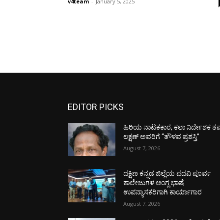
v4team
-
January 5, 2025
EDITOR PICKS
ಹಿರಿಯ ನಾಟಕಕಾರ, ಕಲಾ ನಿರ್ದೇಶಕ ತಮ
ಲಕ್ಷಣ್ ಅವರಿಗೆ “ತೌಳವ ಪ್ರಶಸ್ತಿ”
August 7, 2026
ದಕ್ಷಿಣ ಕನ್ನಡ ಜಿಲ್ಲೆಯ ಪದವಿ ಪೂರ್ವ
ಕಾಲೇಜುಗಳ ಆಂಗ್ಲ ಭಾಷೆ
ಉಪನ್ಯಾಸಕರಿಗಾಗಿ ಕಾರ್ಯಾಗಾರ
August 7, 2026