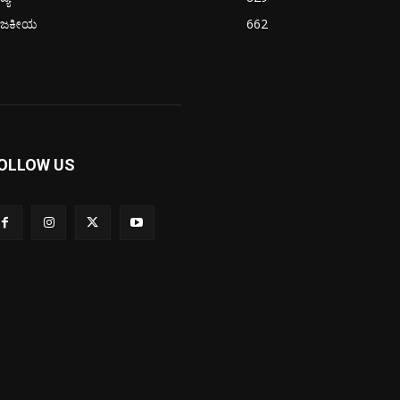
ಾಜಕೀಯ
662
OLLOW US