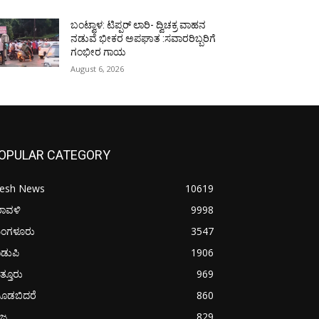
ಬಂಟ್ವಾಳ: ಟಿಪ್ಪರ್ ಲಾರಿ- ದ್ವಿಚಕ್ರ ವಾಹನ
ನಡುವೆ ಭೀಕರ ಅಪಘಾತ :ಸವಾರರಿಬ್ಬರಿಗೆ
ಗಂಭೀರ ಗಾಯ
August 6, 2026
OPULAR CATEGORY
resh News
10619
ರಾವಳಿ
9998
ಂಗಳೂರು
3547
ಡುಪಿ
1906
ತ್ತೂರು
969
ೂಡಬಿದರೆ
860
ಜ್ಯ
829