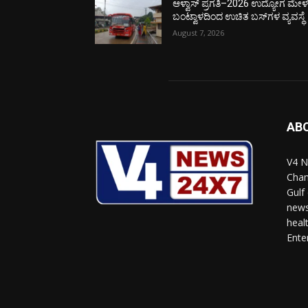
ಆಳ್ವಾಸ್ ಪ್ರಗತಿ–2026 ಉದ್ಯೋಗ ಮೇಳಕ್
ಬಂಟ್ವಾಳದಿಂದ ಉಚಿತ ಬಸ್‌ಗಳ ವ್ಯವಸ್ಥೆ
August 7, 2026
AB
V4 N
Chan
Gulf
news
heal
Ente