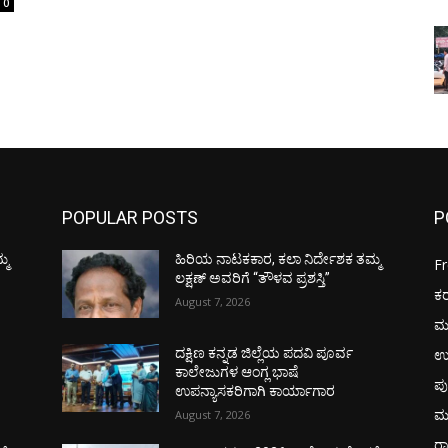
0
POPULAR POSTS
P
್ಮ
ಹಿರಿಯ ನಾಟಕಕಾರ, ಕಲಾ ನಿರ್ದೇಶಕ ತಮ್ಮ
F
ಲಕ್ಷಣ್ ಅವರಿಗೆ “ತೌಳವ ಪ್ರಶಸ್ತಿ”
ಕ
August 7, 2026
ಮ
ಉ
ದಕ್ಷಿಣ ಕನ್ನಡ ಜಿಲ್ಲೆಯ ಪದವಿ ಪೂರ್ವ
ಕಾಲೇಜುಗಳ ಆಂಗ್ಲ ಭಾಷೆ
ಪು
ಉಪನ್ಯಾಸಕರಿಗಾಗಿ ಕಾರ್ಯಾಗಾರ
ಮ
August 7, 2026
ರಾ