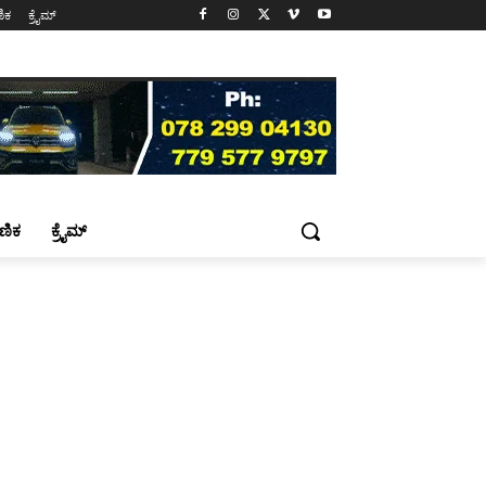
ಷಣಿಕ
ಕ್ರೈಮ್
್ಷಣಿಕ
ಕ್ರೈಮ್