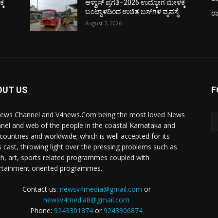
ಕೆ
ಆಳ್ವಾಸ್ ಪ್ರಗತಿ–2026 ಉದ್ಯೋಗ ಮೇಳಕ್ಕೆ
ಬಂಟ್ವಾಳದಿಂದ ಉಚಿತ ಬಸ್‌ಗಳ ವ್ಯವಸ್ಥೆ
ರ
August 7, 2026
OUT US
F
ews Channel and V4news.Com being the most loved News
nel and web of the people in the coastal Karnataka and
 countries and worldwide; which is well accepted for its
 cast, throwing light over the pressing problems such as
th, art, sports related programmes coupled with
rtainment oriented programmes.
Contact us:
newsv4media@gmail.com
or
newsv4media8@gmail.com
Phone:
9243301874
or
9243306874