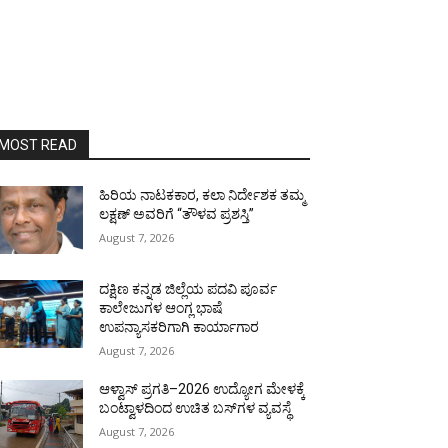
MOST READ
ಹಿರಿಯ ನಾಟಕಕಾರ, ಕಲಾ ನಿರ್ದೇಶಕ ತಮ್ಮ
ಲಕ್ಷಣ್ ಅವರಿಗೆ “ತೌಳವ ಪ್ರಶಸ್ತಿ”
August 7, 2026
ದಕ್ಷಿಣ ಕನ್ನಡ ಜಿಲ್ಲೆಯ ಪದವಿ ಪೂರ್ವ
ಕಾಲೇಜುಗಳ ಆಂಗ್ಲ ಭಾಷೆ
ಉಪನ್ಯಾಸಕರಿಗಾಗಿ ಕಾರ್ಯಾಗಾರ
August 7, 2026
ಆಳ್ವಾಸ್ ಪ್ರಗತಿ–2026 ಉದ್ಯೋಗ ಮೇಳಕ್ಕೆ
ಬಂಟ್ವಾಳದಿಂದ ಉಚಿತ ಬಸ್‌ಗಳ ವ್ಯವಸ್ಥೆ
August 7, 2026