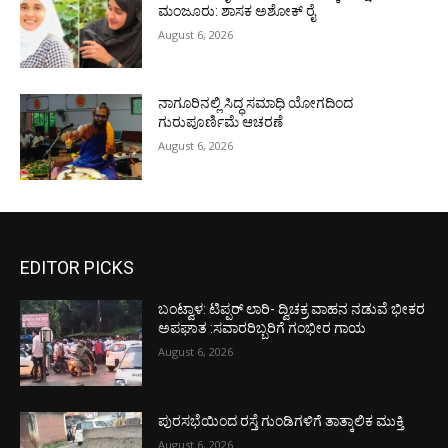
ಮಂಜೂರು: ಶಾಸಕ ಅಶೋಕ್ ರೈ
August 6, 2026
ನಾಗೂರಿನಲ್ಲಿ ಸಿದ್ಧ ಸಮಾಧಿ ಯೋಗದಿಂದ
ಗುರುಪೂರ್ಣಿಮೆ ಆಚರಣೆ
August 6, 2026
EDITOR PICKS
ಬಂಟ್ವಾಳ: ಟಿಪ್ಪರ್ ಲಾರಿ- ದ್ವಿಚಕ್ರ ವಾಹನ ನಡುವೆ ಭೀಕರ
ಅಪಘಾತ :ಸವಾರರಿಬ್ಬರಿಗೆ ಗಂಭೀರ ಗಾಯ
August 6, 2026
ಪುರಸಭೆಯಿಂದ ರಸ್ತೆ ಗುಂಡಿಗಳಿಗೆ ತಾತ್ಕಾಲಿಕ ಮುಕ್ತಿ
August 6, 2026