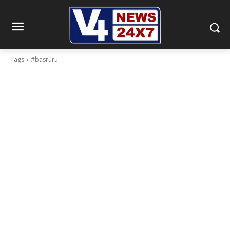
Tags
#basruru