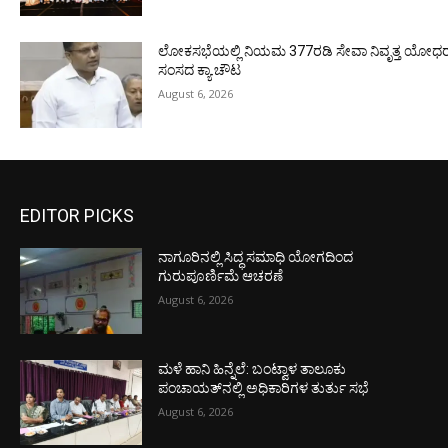
ಲೋಕಸಭೆಯಲ್ಲಿ ನಿಯಮ 377ರಡಿ ಸೇವಾ ನಿವೃತ್ತ ಯೋಧರ ಪ
ಸಂಸದ ಕ್ಯಾ.ಚೌಟ
August 6, 2026
EDITOR PICKS
ನಾಗೂರಿನಲ್ಲಿ ಸಿದ್ಧ ಸಮಾಧಿ ಯೋಗದಿಂದ
ಗುರುಪೂರ್ಣಿಮೆ ಆಚರಣೆ
August 6, 2026
ಮಳೆ ಹಾನಿ ಹಿನ್ನೆಲೆ: ಬಂಟ್ವಾಳ ತಾಲೂಕು
ಪಂಚಾಯತ್‌ನಲ್ಲಿ ಅಧಿಕಾರಿಗಳ ತುರ್ತು ಸಭೆ
August 6, 2026