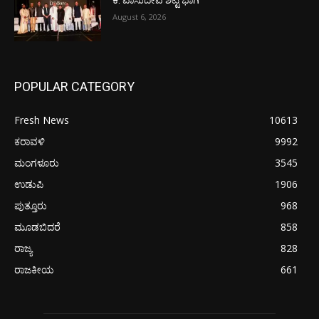
ಕೆ. ವಾಸುದೇವ ಶೆಟ್ಟಿ ಭಾಗಿ
August 6, 2026
POPULAR CATEGORY
Fresh News
10613
ಕರಾವಳಿ
9992
ಮಂಗಳೂರು
3545
ಉಡುಪಿ
1906
ಪುತ್ತೂರು
968
ಮೂಡಬಿದರೆ
858
ರಾಜ್ಯ
828
ರಾಜಕೀಯ
661