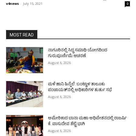
v4news
-
July 15, 2021
0
MOST READ
ನಾಗೂರಿನಲ್ಲಿ ಸಿದ್ಧ ಸಮಾಧಿ ಯೋಗದಿಂದ
ಗುರುಪೂರ್ಣಿಮೆ ಆಚರಣೆ
August 6, 2026
ಮಳೆ ಹಾನಿ ಹಿನ್ನೆಲೆ: ಬಂಟ್ವಾಳ ತಾಲೂಕು
ಪಂಚಾಯತ್‌ನಲ್ಲಿ ಅಧಿಕಾರಿಗಳ ತುರ್ತು ಸಭೆ
August 6, 2026
ಅಮೇರಿಕಾದ ಬಾನಾ ಮಹಾ ಅಧಿವೇಶನದಲ್ಲಿ ರಾಜರ್ಷಿ
ಕೆ. ವಾಸುದೇವ ಶೆಟ್ಟಿ ಭಾಗಿ
August 6, 2026