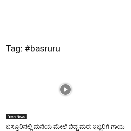
Tag:
#basruru
Fresh News
ಬಸ್ರೂರಿನಲ್ಲಿ ಮನೆಯ ಮೇಲೆ ಬಿದ್ದ ಮರ: ಇಬ್ಬರಿಗೆ ಗಾಯ