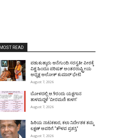
MOST READ
ಪಡುಕುತ್ಯಾರು ಆನೆಗುಂದಿ ಸರಸ್ವತೀ ಪೀಠಕ್ಕೆ
ವಿಶ್ವ ಹಿಂದೂ ಪರಿಷತ್ ಅಂತರರಾಷ್ಟ್ರೀಯ
ಅಧ್ಯಕ್ಷ ಅಲೋಕ್ ಕುಮಾರ್ ಭೇಟಿ
August 7, 2026
ಬೋಳದಲ್ಲಿ ಆ.9ರಂದು ಯಕ್ಷಗಾನ
ತಾಳಮದ್ದಳೆ ‘ವೀರಮಣಿ ಕಾಳಗ’
August 7, 2026
ಹಿರಿಯ ನಾಟಕಕಾರ, ಕಲಾ ನಿರ್ದೇಶಕ ತಮ್ಮ
ಲಕ್ಷಣ್ ಅವರಿಗೆ “ತೌಳವ ಪ್ರಶಸ್ತಿ”
August 7, 2026