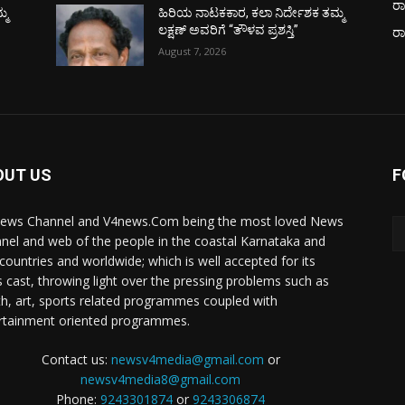
ರಾ
್ಮ
ಹಿರಿಯ ನಾಟಕಕಾರ, ಕಲಾ ನಿರ್ದೇಶಕ ತಮ್ಮ
ಲಕ್ಷಣ್ ಅವರಿಗೆ “ತೌಳವ ಪ್ರಶಸ್ತಿ”
ರ
August 7, 2026
OUT US
F
ews Channel and V4news.Com being the most loved News
nel and web of the people in the coastal Karnataka and
 countries and worldwide; which is well accepted for its
 cast, throwing light over the pressing problems such as
th, art, sports related programmes coupled with
rtainment oriented programmes.
Contact us:
newsv4media@gmail.com
or
newsv4media8@gmail.com
Phone:
9243301874
or
9243306874