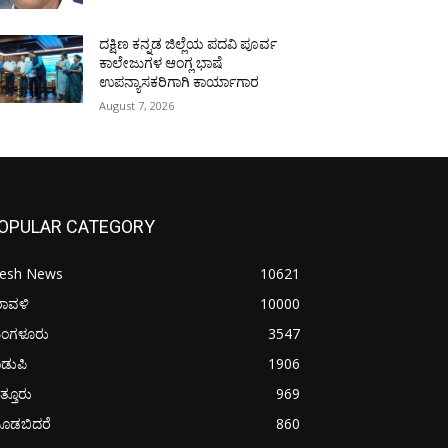
ದಕ್ಷಿಣ ಕನ್ನಡ ಜಿಲ್ಲೆಯ ಪದವಿ ಪೂರ್ವ
ಕಾಲೇಜುಗಳ ಆಂಗ್ಲ ಭಾಷೆ
ಉಪನ್ಯಾಸಕರಿಗಾಗಿ ಕಾರ್ಯಾಗಾರ
August 7, 2026
OPULAR CATEGORY
resh News
10621
ರಾವಳಿ
10000
ಂಗಳೂರು
3547
ಡುಪಿ
1906
ತ್ತೂರು
969
ೂಡಬಿದರೆ
860