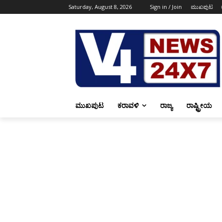
Saturday, August 8, 2026
Sign in / Join
ಮುಖಪುಟ
ಮುಖಪುಟ
ಕರಾವಳಿ
ರಾಜ್ಯ
ರಾಷ್ಟ್ರೀಯ