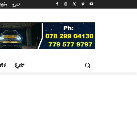
ೈಕ್ಷಣಿಕ
ಕ್ರೈಮ್
್ಷಣಿಕ
ಕ್ರೈಮ್