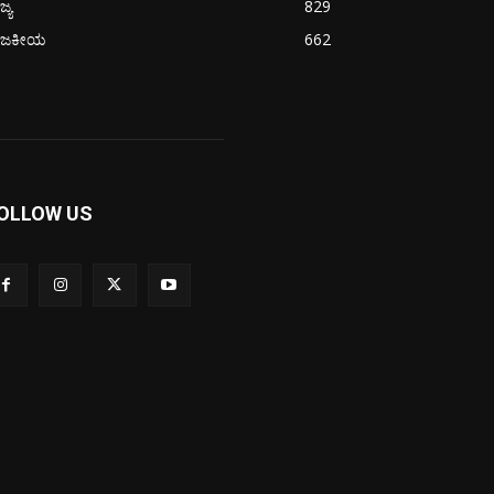
ಜ್ಯ
829
ಾಜಕೀಯ
662
OLLOW US