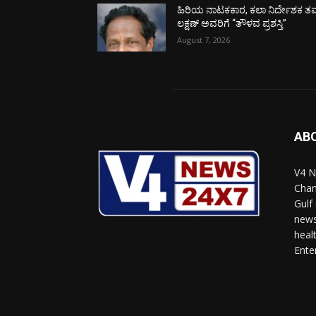
ಹಿರಿಯ ನಾಟಕಕಾರ, ಕಲಾ ನಿರ್ದೇಶಕ ತಮ
ಲಕ್ಷಣ್ ಅವರಿಗೆ “ತೌಳವ ಪ್ರಶಸ್ತಿ”
August 7, 2026
AB
V4 N
Chan
Gulf
news
heal
Ente