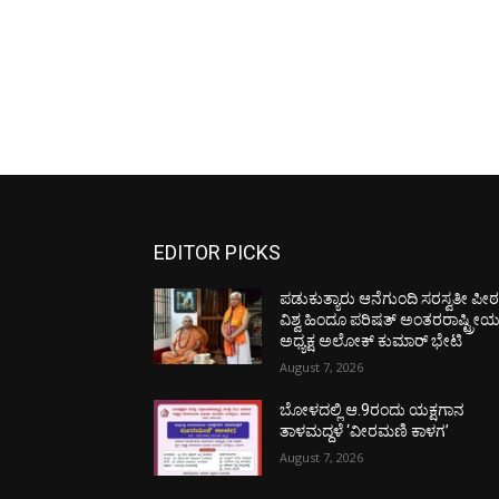
EDITOR PICKS
ಪಡುಕುತ್ಯಾರು ಆನೆಗುಂದಿ ಸರಸ್ವತೀ ಪೀಠಕ್
ವಿಶ್ವ ಹಿಂದೂ ಪರಿಷತ್ ಅಂತರರಾಷ್ಟ್ರೀ
ಅಧ್ಯಕ್ಷ ಅಲೋಕ್ ಕುಮಾರ್ ಭೇಟಿ
August 7, 2026
ಬೋಳದಲ್ಲಿ ಆ.9ರಂದು ಯಕ್ಷಗಾನ
ತಾಳಮದ್ದಳೆ ‘ವೀರಮಣಿ ಕಾಳಗ’
August 7, 2026