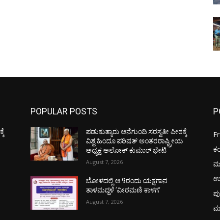
POPULAR POSTS
P
ಕೆ
ಪಡುಕುತ್ಯಾರು ಆನೆಗುಂದಿ ಸರಸ್ವತೀ ಪೀಠಕ್ಕೆ
F
ಯ
ವಿಶ್ವ ಹಿಂದೂ ಪರಿಷತ್ ಅಂತರರಾಷ್ಟ್ರೀಯ
ಕ
ಅಧ್ಯಕ್ಷ ಅಲೋಕ್ ಕುಮಾರ್ ಭೇಟಿ
August 7, 2026
ಮ
ಉ
ಬೋಳದಲ್ಲಿ ಆ.9ರಂದು ಯಕ್ಷಗಾನ
ತಾಳಮದ್ದಳೆ ‘ವೀರಮಣಿ ಕಾಳಗ’
ಪು
August 7, 2026
ಮ