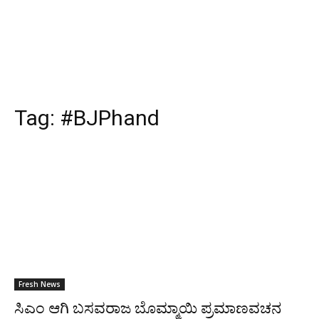
Tag:
#BJPhand
Fresh News
ಸಿಎಂ ಆಗಿ ಬಸವರಾಜ ಬೊಮ್ಮಾಯಿ ಪ್ರಮಾಣವಚನ