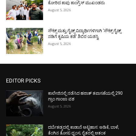
ಕೋರಿದ ಕಾಪು ಕಾಂಗ್ರೆಸ್ ಮುಖಂಡರು
August 5, 2026
ಸೌಟ್ಸ್ ಮತ್ತು ಗೈಡ್ಸ್ ವಿದ್ಯಾರ್ಥಿಗಳಿಗಾಗಿ ‘ಸೌಟ್ಸ್ ಗೈಡ್ಸ್
ನಡಿಗೆ ಕೃಷಿಯ ಕಡೆ’ ಶಿಬಿರ ಯಶಸ್ವಿ
August 5, 2026
EDITOR PICKS
ಕಾಲೇಜಿನಲ್ಲಿ ನಡೆಸಿದ ಹಠಾತ್ ತಪಾಸಣೆಯಲ್ಲಿ 290
ಗ್ರಾಂ ಗಾಂಜಾ ವಶ
August 5, 2026
ದರ್ಬೆತಡ್ಕದಲ್ಲಿ ಕಾಡಾನೆ ಅಟ್ಟಹಾಸ: ಅಡಿಕೆ, ಬಾಳೆ,
ತೆಂಗಿನ ತೋಟ ಧ್ವಂಸ; ರೈತರಲ್ಲಿ ಆತಂಕ