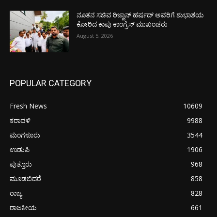
ನೂತನ ಸಚಿವ ರಿಜ್ವಾನ್ ಹರ್ಷದ್ ಅವರಿಗೆ ಶುಭಾಶಯ
ಕೋರಿದ ಕಾಪು ಕಾಂಗ್ರೆಸ್ ಮುಖಂಡರು
August 5, 2026
POPULAR CATEGORY
Fresh News
10609
ಕರಾವಳಿ
9988
ಮಂಗಳೂರು
3544
ಉಡುಪಿ
1906
ಪುತ್ತೂರು
968
ಮೂಡಬಿದರೆ
858
ರಾಜ್ಯ
828
ರಾಜಕೀಯ
661