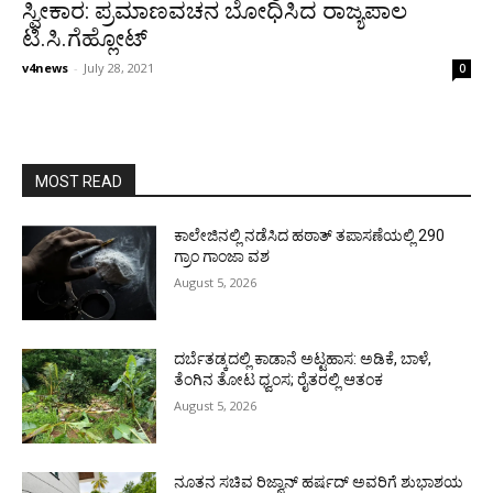
ಸ್ವೀಕಾರ: ಪ್ರಮಾಣವಚನ ಬೋಧಿಸಿದ ರಾಜ್ಯಪಾಲ
ಟಿ.ಸಿ.ಗೆಹ್ಲೋಟ್
v4news
-
July 28, 2021
0
MOST READ
ಕಾಲೇಜಿನಲ್ಲಿ ನಡೆಸಿದ ಹಠಾತ್ ತಪಾಸಣೆಯಲ್ಲಿ 290
ಗ್ರಾಂ ಗಾಂಜಾ ವಶ
August 5, 2026
ದರ್ಬೆತಡ್ಕದಲ್ಲಿ ಕಾಡಾನೆ ಅಟ್ಟಹಾಸ: ಅಡಿಕೆ, ಬಾಳೆ,
ತೆಂಗಿನ ತೋಟ ಧ್ವಂಸ; ರೈತರಲ್ಲಿ ಆತಂಕ
August 5, 2026
ನೂತನ ಸಚಿವ ರಿಜ್ವಾನ್ ಹರ್ಷದ್ ಅವರಿಗೆ ಶುಭಾಶಯ