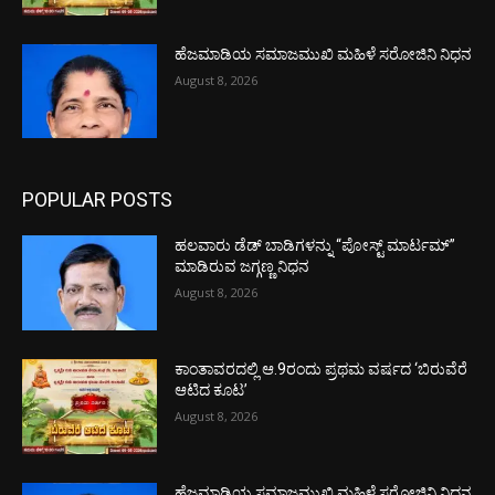
ಹೆಜಮಾಡಿಯ ಸಮಾಜಮುಖಿ ಮಹಿಳೆ ಸರೋಜಿನಿ ನಿಧನ
August 8, 2026
POPULAR POSTS
ಹಲವಾರು ಡೆಡ್ ಬಾಡಿಗಳನ್ನು “ಪೋಸ್ಟ್ ಮಾರ್ಟಮ್”
ಮಾಡಿರುವ ಜಗ್ಗಣ್ಣ ನಿಧನ
August 8, 2026
ಕಾಂತಾವರದಲ್ಲಿ ಆ.9ರಂದು ಪ್ರಥಮ ವರ್ಷದ ‘ಬಿರುವೆರೆ
ಆಟಿದ ಕೂಟ’
August 8, 2026
ಹೆಜಮಾಡಿಯ ಸಮಾಜಮುಖಿ ಮಹಿಳೆ ಸರೋಜಿನಿ ನಿಧನ