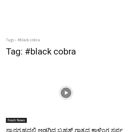
Tags
#black cobra
Tag:
#black cobra
Fresh News
ಸ್ನಾನಗೃಹದಲ್ಲಿ ಅಡಗಿದ್ದ ಬೃಹತ್ ಗಾತ್ರದ ಕಾಳಿಂಗ ಸರ್ಪ