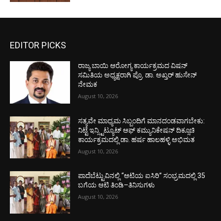
EDITOR PICKS
ರಾಜ್ಯ ಬಾಯಿ ಆರೋಗ್ಯ ಕಾರ್ಯಕ್ರಮದ ವಿಷನ್
ಸಮಿತಿಯ ಅಧ್ಯಕ್ಷರಾಗಿ ಪ್ರೊ. ಡಾ. ಅಖ್ತರ್ ಹುಸೇನ್
ನೇಮಕ
August 10, 2026
ಸತ್ಯವೇ ಮಾಧ್ಯಮ ಸಿಬ್ಬಂದಿಗೆ ಮಾನದಂಡವಾಗಬೇಕು:
ನಿಟ್ಟೆ ಇನ್ಸ್ಟಿಟ್ಯೂಟ್ ಆಫ್ ಕಮ್ಯುನಿಕೇಷನ್ ದಿಕ್ಸೂಚಿ
ಕಾರ್ಯಕ್ರಮದಲ್ಲಿ ಡಾ. ಹರ್ಷ ಹಾಲಹಳ್ಳಿ ಅಭಿಮತ
August 10, 2026
ಪಾದೆಬೆಟ್ಟುವಿನಲ್ಲಿ “ಆಟಿಯ ಐಸಿರಿ’’ ಸಂಭ್ರಮದಲ್ಲಿ 35
ಬಗೆಯ ಆಟಿ ತಿಂಡಿ–ತಿನಿಸುಗಳು
August 10, 2026