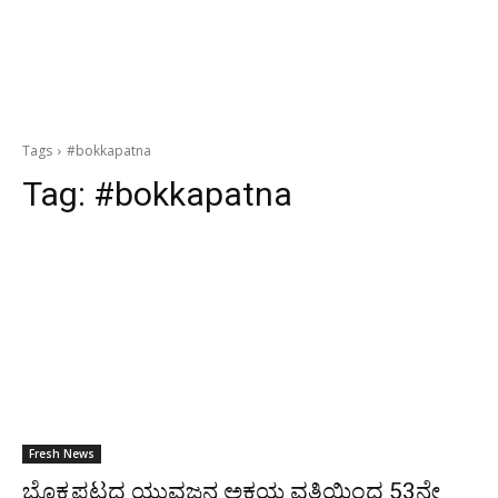
Tags
#bokkapatna
Tag:
#bokkapatna
Fresh News
ಬೊಕ್ಕಪಟ್ಣದ ಯುವಜನ ಅಕ್ಷಯ ವತಿಯಿಂದ 53ನೇ