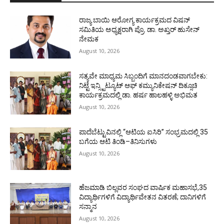
ರಾಜ್ಯ ಬಾಯಿ ಆರೋಗ್ಯ ಕಾರ್ಯಕ್ರಮದ ವಿಷನ್
ಸಮಿತಿಯ ಅಧ್ಯಕ್ಷರಾಗಿ ಪ್ರೊ. ಡಾ. ಅಖ್ತರ್ ಹುಸೇನ್
ನೇಮಕ
August 10, 2026
ಸತ್ಯವೇ ಮಾಧ್ಯಮ ಸಿಬ್ಬಂದಿಗೆ ಮಾನದಂಡವಾಗಬೇಕು:
ನಿಟ್ಟೆ ಇನ್ಸ್ಟಿಟ್ಯೂಟ್ ಆಫ್ ಕಮ್ಯುನಿಕೇಷನ್ ದಿಕ್ಸೂಚಿ
ಕಾರ್ಯಕ್ರಮದಲ್ಲಿ ಡಾ. ಹರ್ಷ ಹಾಲಹಳ್ಳಿ ಅಭಿಮತ
August 10, 2026
ಪಾದೆಬೆಟ್ಟುವಿನಲ್ಲಿ “ಆಟಿಯ ಐಸಿರಿ’’ ಸಂಭ್ರಮದಲ್ಲಿ 35
ಬಗೆಯ ಆಟಿ ತಿಂಡಿ–ತಿನಿಸುಗಳು
August 10, 2026
ಹೆಜಮಾಡಿ ಬಿಲ್ಲವರ ಸಂಘದ ವಾರ್ಷಿಕ ಮಹಾಸಭೆ,35
ವಿದ್ಯಾರ್ಥಿಗಳಿಗೆ ವಿದ್ಯಾರ್ಥಿವೇತನ ವಿತರಣೆ; ದಾನಿಗಳಿಗೆ
ಸನ್ಮಾನ
August 10, 2026