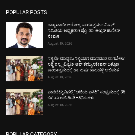
POPULAR POSTS
ರಾಜ್ಯ ಬಾಯಿ ಆರೋಗ್ಯ ಕಾರ್ಯಕ್ರಮದ ವಿಷನ್
ಸಮಿತಿಯ ಅಧ್ಯಕ್ಷರಾಗಿ ಪ್ರೊ. ಡಾ. ಅಖ್ತರ್ ಹುಸೇನ್
ನೇಮಕ
August 10, 2026
ಸತ್ಯವೇ ಮಾಧ್ಯಮ ಸಿಬ್ಬಂದಿಗೆ ಮಾನದಂಡವಾಗಬೇಕು:
ನಿಟ್ಟೆ ಇನ್ಸ್ಟಿಟ್ಯೂಟ್ ಆಫ್ ಕಮ್ಯುನಿಕೇಷನ್ ದಿಕ್ಸೂಚಿ
ಕಾರ್ಯಕ್ರಮದಲ್ಲಿ ಡಾ. ಹರ್ಷ ಹಾಲಹಳ್ಳಿ ಅಭಿಮತ
August 10, 2026
ಪಾದೆಬೆಟ್ಟುವಿನಲ್ಲಿ “ಆಟಿಯ ಐಸಿರಿ’’ ಸಂಭ್ರಮದಲ್ಲಿ 35
ಬಗೆಯ ಆಟಿ ತಿಂಡಿ–ತಿನಿಸುಗಳು
August 10, 2026
POPULAR CATEGORY