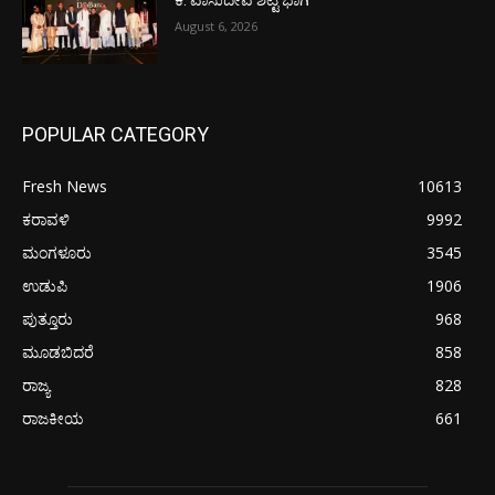
ಕೆ. ವಾಸುದೇವ ಶೆಟ್ಟಿ ಭಾಗಿ
August 6, 2026
POPULAR CATEGORY
Fresh News
10613
ಕರಾವಳಿ
9992
ಮಂಗಳೂರು
3545
ಉಡುಪಿ
1906
ಪುತ್ತೂರು
968
ಮೂಡಬಿದರೆ
858
ರಾಜ್ಯ
828
ರಾಜಕೀಯ
661