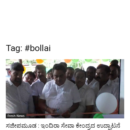
Tag:
#bollai
Fresh News
ಸಜೀಪಮೂಡ : ಇಂದಿರಾ ಸೇವಾ ಕೇಂದ್ರದ ಉದ್ಘಾಟನೆ