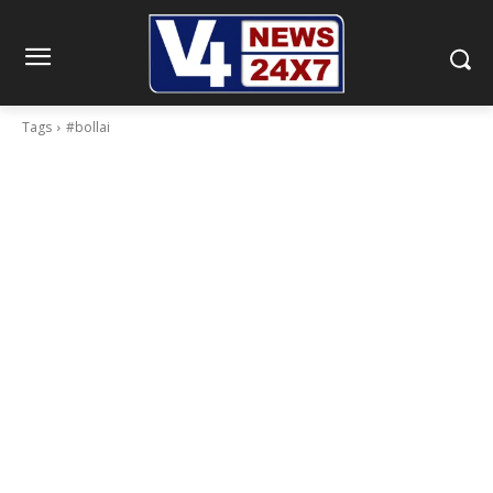
Tags
#bollai