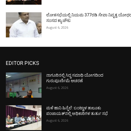
ಲೋಕಸಭೆಯಲ್ಲಿ ನಿಯಮ 377ರಡಿ ಸೇವಾ ನಿವೃತ್ತ ಯೋಧರ ಪ
ಸಂಸದ ಕ್ಯಾ.ಚೌಟ
August 6, 2026
EDITOR PICKS
ನಾಗೂರಿನಲ್ಲಿ ಸಿದ್ಧ ಸಮಾಧಿ ಯೋಗದಿಂದ
ಗುರುಪೂರ್ಣಿಮೆ ಆಚರಣೆ
August 6, 2026
ಮಳೆ ಹಾನಿ ಹಿನ್ನೆಲೆ: ಬಂಟ್ವಾಳ ತಾಲೂಕು
ಪಂಚಾಯತ್‌ನಲ್ಲಿ ಅಧಿಕಾರಿಗಳ ತುರ್ತು ಸಭೆ
August 6, 2026