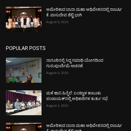
ಅಮೇರಿಕಾದ ಬಾನಾ ಮಹಾ ಅಧಿವೇಶನದಲ್ಲಿ ರಾಜರ್ಷಿ
ಕೆ. ವಾಸುದೇವ ಶೆಟ್ಟಿ ಭಾಗಿ
August 6, 2026
POPULAR POSTS
ನಾಗೂರಿನಲ್ಲಿ ಸಿದ್ಧ ಸಮಾಧಿ ಯೋಗದಿಂದ
ಗುರುಪೂರ್ಣಿಮೆ ಆಚರಣೆ
August 6, 2026
ಮಳೆ ಹಾನಿ ಹಿನ್ನೆಲೆ: ಬಂಟ್ವಾಳ ತಾಲೂಕು
ಪಂಚಾಯತ್‌ನಲ್ಲಿ ಅಧಿಕಾರಿಗಳ ತುರ್ತು ಸಭೆ
August 6, 2026
ಅಮೇರಿಕಾದ ಬಾನಾ ಮಹಾ ಅಧಿವೇಶನದಲ್ಲಿ ರಾಜರ್ಷಿ