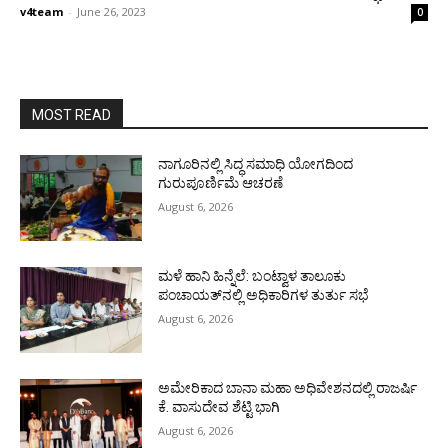
v4team
-
June 26, 2023
0
MOST READ
ನಾಗೂರಿನಲ್ಲಿ ಸಿದ್ಧ ಸಮಾಧಿ ಯೋಗದಿಂದ
ಗುರುಪೂರ್ಣಿಮೆ ಆಚರಣೆ
August 6, 2026
ಮಳೆ ಹಾನಿ ಹಿನ್ನೆಲೆ: ಬಂಟ್ವಾಳ ತಾಲೂಕು
ಪಂಚಾಯತ್‌ನಲ್ಲಿ ಅಧಿಕಾರಿಗಳ ತುರ್ತು ಸಭೆ
August 6, 2026
ಅಮೇರಿಕಾದ ಬಾನಾ ಮಹಾ ಅಧಿವೇಶನದಲ್ಲಿ ರಾಜರ್ಷಿ
ಕೆ. ವಾಸುದೇವ ಶೆಟ್ಟಿ ಭಾಗಿ
August 6, 2026