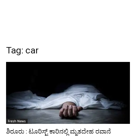
Tag:
car
Fresh News
ಶಿರೂರು : ಟೂರಿಸ್ಟ್ ಕಾರಿನಲ್ಲಿ ಮೃತದೇಹ ರವಾನೆ