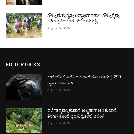
ಸೌಟ್ಸ್ ಮತ್ತು ಗೈಡ್ಸ್ ವಿದ್ಯಾರ್ಥಿಗಳಿಗಾಗಿ ‘ಸೌಟ್ಸ್ ಗೈಡ್ಸ್
ನಡಿಗೆ ಕೃಷಿಯ ಕಡೆ’ ಶಿಬಿರ ಯಶಸ್ವಿ
August 5, 2026
EDITOR PICKS
ಕಾಲೇಜಿನಲ್ಲಿ ನಡೆಸಿದ ಹಠಾತ್ ತಪಾಸಣೆಯಲ್ಲಿ 290
ಗ್ರಾಂ ಗಾಂಜಾ ವಶ
August 5, 2026
ದರ್ಬೆತಡ್ಕದಲ್ಲಿ ಕಾಡಾನೆ ಅಟ್ಟಹಾಸ: ಅಡಿಕೆ, ಬಾಳೆ,
ತೆಂಗಿನ ತೋಟ ಧ್ವಂಸ; ರೈತರಲ್ಲಿ ಆತಂಕ
August 5, 2026