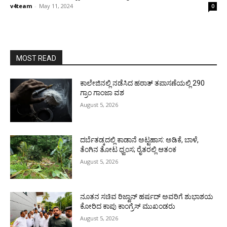
v4team
-
May 11, 2024
0
MOST READ
ಕಾಲೇಜಿನಲ್ಲಿ ನಡೆಸಿದ ಹಠಾತ್ ತಪಾಸಣೆಯಲ್ಲಿ 290
ಗ್ರಾಂ ಗಾಂಜಾ ವಶ
August 5, 2026
ದರ್ಬೆತಡ್ಕದಲ್ಲಿ ಕಾಡಾನೆ ಅಟ್ಟಹಾಸ: ಅಡಿಕೆ, ಬಾಳೆ,
ತೆಂಗಿನ ತೋಟ ಧ್ವಂಸ; ರೈತರಲ್ಲಿ ಆತಂಕ
August 5, 2026
ನೂತನ ಸಚಿವ ರಿಜ್ವಾನ್ ಹರ್ಷದ್ ಅವರಿಗೆ ಶುಭಾಶಯ
ಕೋರಿದ ಕಾಪು ಕಾಂಗ್ರೆಸ್ ಮುಖಂಡರು
August 5, 2026