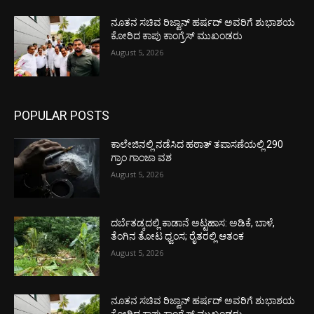
ನೂತನ ಸಚಿವ ರಿಜ್ವಾನ್ ಹರ್ಷದ್ ಅವರಿಗೆ ಶುಭಾಶಯ
ಕೋರಿದ ಕಾಪು ಕಾಂಗ್ರೆಸ್ ಮುಖಂಡರು
August 5, 2026
POPULAR POSTS
ಕಾಲೇಜಿನಲ್ಲಿ ನಡೆಸಿದ ಹಠಾತ್ ತಪಾಸಣೆಯಲ್ಲಿ 290
ಗ್ರಾಂ ಗಾಂಜಾ ವಶ
August 5, 2026
ದರ್ಬೆತಡ್ಕದಲ್ಲಿ ಕಾಡಾನೆ ಅಟ್ಟಹಾಸ: ಅಡಿಕೆ, ಬಾಳೆ,
ತೆಂಗಿನ ತೋಟ ಧ್ವಂಸ; ರೈತರಲ್ಲಿ ಆತಂಕ
August 5, 2026
ನೂತನ ಸಚಿವ ರಿಜ್ವಾನ್ ಹರ್ಷದ್ ಅವರಿಗೆ ಶುಭಾಶಯ