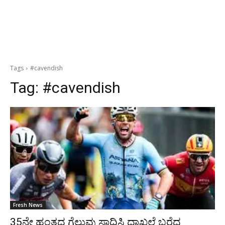
Tags
#cavendish
Tag:
#cavendish
Fresh News
35ನೇ ಹಂತದ ಗೆಲುವು ಸಾಧಿಸಿ ದಾಖಲೆ ಬರೆದ