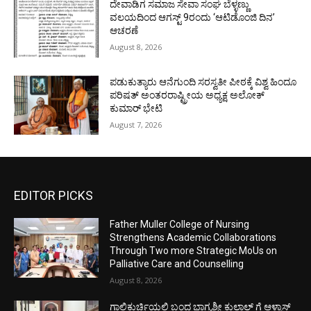
ದೇವಾಡಿಗ ಸಮಾಜ ಸೇವಾ ಸಂಘ ಬೆಳ್ಳಣ್ಣು
ವಲಯದಿಂದ ಆಗಸ್ಟ್ 9ರಂದು ‘ಆಟಿಡೊಂಜಿ ದಿನ’
ಆಚರಣೆ
August 8, 2026
ಪಡುಕುತ್ಯಾರು ಆನೆಗುಂದಿ ಸರಸ್ವತೀ ಪೀಠಕ್ಕೆ ವಿಶ್ವ ಹಿಂದೂ
ಪರಿಷತ್ ಅಂತರರಾಷ್ಟ್ರೀಯ ಅಧ್ಯಕ್ಷ ಅಲೋಕ್
ಕುಮಾರ್ ಭೇಟಿ
August 7, 2026
EDITOR PICKS
Father Muller College of Nursing
Strengthens Academic Collaborations
Through Two more Strategic MoUs on
Palliative Care and Counselling
August 8, 2026
ಗಾಲಿಕುರ್ಚಿಯಲ್ಲಿ ಬಂದ ಭಾಗ್ಯಶ್ರೀ ಕುಲಾಲ್ ಗೆ ಆಳ್ವಾಸ್