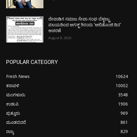
ದೇವಾಡಿಗ ಸಮಾಜ ಸೇವಾ ಸಂಘ ಬೆಳ್ಳಣ್ಣು
ವಲಯದಿಂದ ಆಗಸ್ಟ್ 9ರಂದು ‘ಆಟಿಡೊಂಜಿ ದಿನ’
ಆಚರಣೆ
August 8, 2026
POPULAR CATEGORY
Fresh News
10624
ಕರಾವಳಿ
10002
ಮಂಗಳೂರು
3548
ಉಡುಪಿ
1906
ಪುತ್ತೂರು
969
ಮೂಡಬಿದರೆ
861
ರಾಜ್ಯ
829