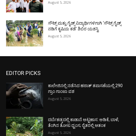
August 5, 2026
ಸೌಟ್ಸ್ ಮತ್ತು ಗೈಡ್ಸ್ ವಿದ್ಯಾರ್ಥಿಗಳಿಗಾಗಿ ‘ಸೌಟ್ಸ್ ಗೈಡ್ಸ್
ನಡಿಗೆ ಕೃಷಿಯ ಕಡೆ’ ಶಿಬಿರ ಯಶಸ್ವಿ
August 5, 2026
EDITOR PICKS
ಕಾಲೇಜಿನಲ್ಲಿ ನಡೆಸಿದ ಹಠಾತ್ ತಪಾಸಣೆಯಲ್ಲಿ 290
ಗ್ರಾಂ ಗಾಂಜಾ ವಶ
August 5, 2026
ದರ್ಬೆತಡ್ಕದಲ್ಲಿ ಕಾಡಾನೆ ಅಟ್ಟಹಾಸ: ಅಡಿಕೆ, ಬಾಳೆ,
ತೆಂಗಿನ ತೋಟ ಧ್ವಂಸ; ರೈತರಲ್ಲಿ ಆತಂಕ
August 5, 2026