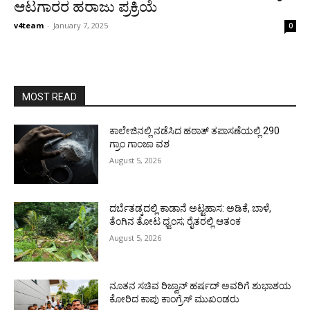
ಆಟಗಾರರ ಹರಾಜು ಪ್ರಕ್ರಿಯೆ
v4team
-
January 7, 2025
0
MOST READ
ಕಾಲೇಜಿನಲ್ಲಿ ನಡೆಸಿದ ಹಠಾತ್ ತಪಾಸಣೆಯಲ್ಲಿ 290
ಗ್ರಾಂ ಗಾಂಜಾ ವಶ
August 5, 2026
ದರ್ಬೆತಡ್ಕದಲ್ಲಿ ಕಾಡಾನೆ ಅಟ್ಟಹಾಸ: ಅಡಿಕೆ, ಬಾಳೆ,
ತೆಂಗಿನ ತೋಟ ಧ್ವಂಸ; ರೈತರಲ್ಲಿ ಆತಂಕ
August 5, 2026
ನೂತನ ಸಚಿವ ರಿಜ್ವಾನ್ ಹರ್ಷದ್ ಅವರಿಗೆ ಶುಭಾಶಯ
ಕೋರಿದ ಕಾಪು ಕಾಂಗ್ರೆಸ್ ಮುಖಂಡರು