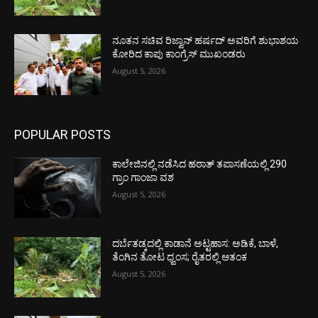
ನೂತನ ಸಚಿವ ರಿಜ್ವಾನ್ ಹರ್ಷದ್ ಅವರಿಗೆ ಶುಭಾಶಯ
ಕೋರಿದ ಕಾಪು ಕಾಂಗ್ರೆಸ್ ಮುಖಂಡರು
August 5, 2026
POPULAR POSTS
ಕಾಲೇಜಿನಲ್ಲಿ ನಡೆಸಿದ ಹಠಾತ್ ತಪಾಸಣೆಯಲ್ಲಿ 290
ಗ್ರಾಂ ಗಾಂಜಾ ವಶ
August 5, 2026
ದರ್ಬೆತಡ್ಕದಲ್ಲಿ ಕಾಡಾನೆ ಅಟ್ಟಹಾಸ: ಅಡಿಕೆ, ಬಾಳೆ,
ತೆಂಗಿನ ತೋಟ ಧ್ವಂಸ; ರೈತರಲ್ಲಿ ಆತಂಕ
August 5, 2026