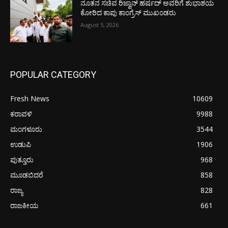
ನೂತನ ಸಚಿವ ರಿಜ್ವಾನ್ ಹರ್ಷದ್ ಅವರಿಗೆ ಶುಭಾಶಯ
ಕೋರಿದ ಕಾಪು ಕಾಂಗ್ರೆಸ್ ಮುಖಂಡರು
August 5, 2026
POPULAR CATEGORY
Fresh News
10609
ಕರಾವಳಿ
9988
ಮಂಗಳೂರು
3544
ಉಡುಪಿ
1906
ಪುತ್ತೂರು
968
ಮೂಡಬಿದರೆ
858
ರಾಜ್ಯ
828
ರಾಜಕೀಯ
661