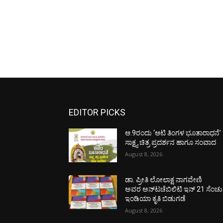
EDITOR PICKS
ಆ.9ರಂದು ‘ಆಟಿ ತಿಂಗಳ ಭೂತಾರಾಧನೆ’ 
ಸಾಕ್ಷ್ಯ ಚಿತ್ರ ಪ್ರದರ್ಶನ ಹಾಗೂ ಸಂವಾದ
August 8, 2026
ಡಾ. ಪ್ರೀತಿ ಲೋಲಾಕ್ಷ ನಾಗವೇಣಿ
ಅವರ ಅನ್‌ಟಚೆಬಿಲಿಟಿ ಇನ್ 21 ಸೆಂಚು
ಇಂಡಿಯಾ ಕೃತಿ ಬಿಡುಗಡೆ
August 8, 2026