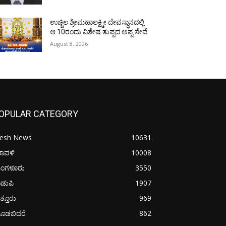
ಉಚ್ಚಿಲ ಶ್ರೀಮಹಾಲಕ್ಷ್ಮೀ ದೇವಸ್ಥಾನದಲ್ಲಿ
ಆ.10ರಂದು ವಿಶೇಷ ತುಪ್ಪದ ಅಪ್ಪ ಸೇವೆ
August 8, 2026
OPULAR CATEGORY
resh News
10631
ರಾವಳಿ
10008
ಂಗಳೂರು
3550
ಡುಪಿ
1907
ತ್ತೂರು
969
ೂಡಬಿದರೆ
862