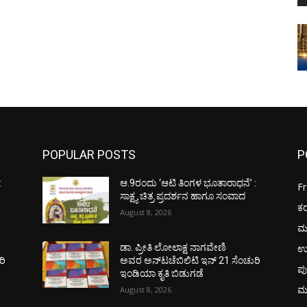
POPULAR POSTS
P
:
ಆ.9ರಂದು ‘ಆಟಿ ತಿಂಗಳ ಭೂತಾರಾಧನೆ’ :
F
ಸಾಕ್ಷ್ಯ ಚಿತ್ರ ಪ್ರದರ್ಶನ ಹಾಗೂ ಸಂವಾದ
ಕ
August 8, 2026
ಮ
ಉ
ಡಾ. ಪ್ರೀತಿ ಲೋಲಾಕ್ಷ ನಾಗವೇಣಿ
ರಿ
ಅವರ ಅನ್‌ಟಚೆಬಿಲಿಟಿ ಇನ್ 21 ಸೆಂಚುರಿ
ಪು
ಇಂಡಿಯಾ ಕೃತಿ ಬಿಡುಗಡೆ
ಮ
August 8, 2026