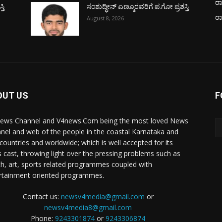
ರಾ
ತಿ
ಸಂಶುದ್ಧೀನ್ ಎಣ್ಮೂರವರಿಗೆ ಪ.ಗೋ ಪ್ರಶಸ್ತಿ
ರ
August 8, 2026
OUT US
F
ews Channel and V4news.Com being the most loved News
nel and web of the people in the coastal Karnataka and
 countries and worldwide; which is well accepted for its
 cast, throwing light over the pressing problems such as
th, art, sports related programmes coupled with
rtainment oriented programmes.
Contact us:
newsv4media@gmail.com
or
newsv4media8@gmail.com
Phone:
9243301874
or
9243306874