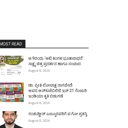
MOST READ
ಆ.9ರಂದು ‘ಆಟಿ ತಿಂಗಳ ಭೂತಾರಾಧನೆ’ :
ಸಾಕ್ಷ್ಯ ಚಿತ್ರ ಪ್ರದರ್ಶನ ಹಾಗೂ ಸಂವಾದ
August 8, 2026
ಡಾ. ಪ್ರೀತಿ ಲೋಲಾಕ್ಷ ನಾಗವೇಣಿ
ಅವರ ಅನ್‌ಟಚೆಬಿಲಿಟಿ ಇನ್ 21 ಸೆಂಚುರಿ
ಇಂಡಿಯಾ ಕೃತಿ ಬಿಡುಗಡೆ
August 8, 2026
ಸಂಶುದ್ಧೀನ್ ಎಣ್ಮೂರವರಿಗೆ ಪ.ಗೋ ಪ್ರಶಸ್ತಿ
August 8, 2026