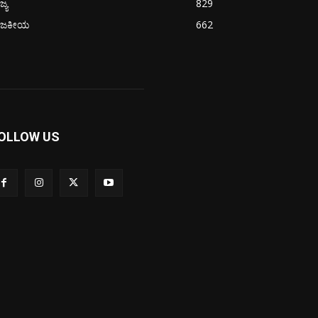
ಜ್ಯ
829
ಾಜಕೀಯ
662
OLLOW US