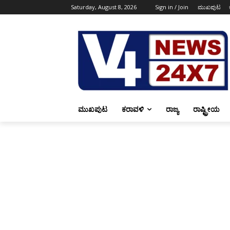
Saturday, August 8, 2026
Sign in / Join
ಮುಖಪುಟ
ಮುಖಪುಟ
ಕರಾವಳಿ
ರಾಜ್ಯ
ರಾಷ್ಟ್ರೀಯ