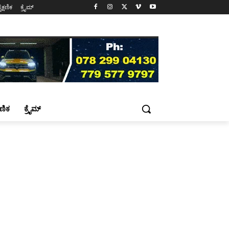
ೈಕ್ಷಣಿಕ
ಕ್ರೈಮ್
್ಷಣಿಕ
ಕ್ರೈಮ್