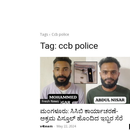
Tags
Ccb police
Tag:
ccb police
Fresh News
ಮಂಗಳೂರು: ಸಿಸಿಬಿ ಕಾರ್ಯಾಚರಣೆ-
ಅಕ್ರಮ ಪಿಸ್ತೂಲ್ ಹೊಂದಿದ ಇಬ್ಬರ ಸೆರೆ
v4team
-
May 22, 2024