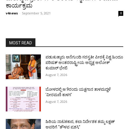
ಕಾರ್ಯಕ್ರಮ
v4news
-
September 5, 2021
0
MOST READ
ಪಡುಕುತ್ಯಾರು ಆನೆಗುಂದಿ ಸರಸ್ವತೀ ಪೀಠಕ್ಕೆ ವಿಶ್ವ ಹಿಂದೂ
ಪರಿಷತ್ ಅಂತರರಾಷ್ಟ್ರೀಯ ಅಧ್ಯಕ್ಷ ಅಲೋಕ್
ಕುಮಾರ್ ಭೇಟಿ
August 7, 2026
ಬೋಳದಲ್ಲಿ ಆ.9ರಂದು ಯಕ್ಷಗಾನ ತಾಳಮದ್ದಳೆ
‘ವೀರಮಣಿ ಕಾಳಗ’
August 7, 2026
ಹಿರಿಯ ನಾಟಕಕಾರ, ಕಲಾ ನಿರ್ದೇಶಕ ತಮ್ಮ ಲಕ್ಷಣ್
ಅವರಿಗೆ “ತೌಳವ ಪ್ರಶಸ್ತಿ”