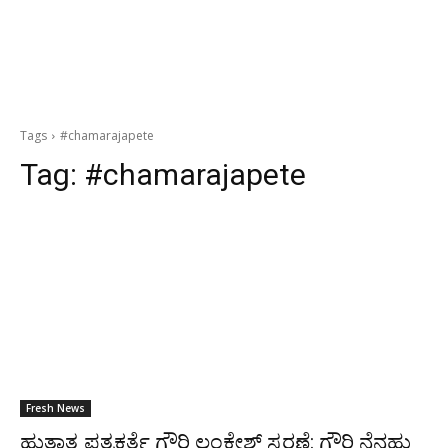
Tags
#chamarajapete
Tag:
#chamarajapete
Fresh News
ಹುತಾತ್ಮ ಪತ್ರಕರ್ತೆ ಗೌರಿ ಲಂಕೇಶ್ ಸ್ಮರಣೆ: ಗೌರಿ ನೆನಹು