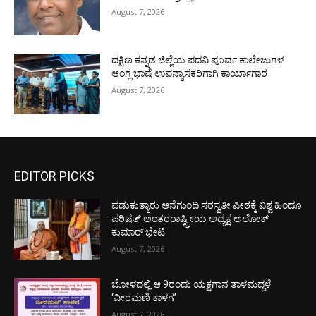
August 7, 2026
ದಕ್ಷಿಣ ಕನ್ನಡ ಜಿಲ್ಲೆಯ ಪದವಿ ಪೂರ್ವ ಕಾಲೇಜುಗಳ
ಆಂಗ್ಲ ಭಾಷೆ ಉಪನ್ಯಾಸಕರಿಗಾಗಿ ಕಾರ್ಯಾಗಾರ
August 7, 2026
EDITOR PICKS
ಪಡುಕುತ್ಯಾರು ಆನೆಗುಂದಿ ಸರಸ್ವತೀ ಪೀಠಕ್ಕೆ ವಿಶ್ವ ಹಿಂದೂ
ಪರಿಷತ್ ಅಂತರರಾಷ್ಟ್ರೀಯ ಅಧ್ಯಕ್ಷ ಅಲೋಕ್
ಕುಮಾರ್ ಭೇಟಿ
August 7, 2026
ಬೋಳದಲ್ಲಿ ಆ.9ರಂದು ಯಕ್ಷಗಾನ ತಾಳಮದ್ದಳೆ
‘ವೀರಮಣಿ ಕಾಳಗ’
August 7, 2026