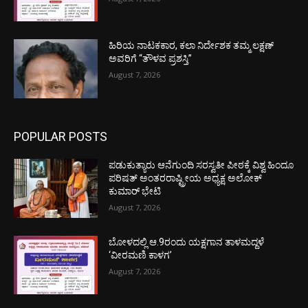
ಹಿರಿಯ ನಾಟಕಕಾರ, ಕಲಾ ನಿರ್ದೇಶಕ ತಮ್ಮ ಲಕ್ಷಣ್
ಅವರಿಗೆ “ತೌಳವ ಪ್ರಶಸ್ತಿ”
August 7, 2026
POPULAR POSTS
ಪಡುಕುತ್ಯಾರು ಆನೆಗುಂದಿ ಸರಸ್ವತೀ ಪೀಠಕ್ಕೆ ವಿಶ್ವ ಹಿಂದೂ
ಪರಿಷತ್ ಅಂತರರಾಷ್ಟ್ರೀಯ ಅಧ್ಯಕ್ಷ ಅಲೋಕ್
ಕುಮಾರ್ ಭೇಟಿ
August 7, 2026
ಬೋಳದಲ್ಲಿ ಆ.9ರಂದು ಯಕ್ಷಗಾನ ತಾಳಮದ್ದಳೆ
‘ವೀರಮಣಿ ಕಾಳಗ’
August 7, 2026