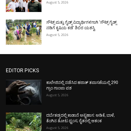
August 5, 2026
ಸೌಟ್ಸ್ ಮತ್ತು ಗೈಡ್ಸ್ ವಿದ್ಯಾರ್ಥಿಗಳಿಗಾಗಿ ‘ಸೌಟ್ಸ್ ಗೈಡ್ಸ್
ನಡಿಗೆ ಕೃಷಿಯ ಕಡೆ’ ಶಿಬಿರ ಯಶಸ್ವಿ
August 5, 2026
EDITOR PICKS
ಕಾಲೇಜಿನಲ್ಲಿ ನಡೆಸಿದ ಹಠಾತ್ ತಪಾಸಣೆಯಲ್ಲಿ 290
ಗ್ರಾಂ ಗಾಂಜಾ ವಶ
August 5, 2026
ದರ್ಬೆತಡ್ಕದಲ್ಲಿ ಕಾಡಾನೆ ಅಟ್ಟಹಾಸ: ಅಡಿಕೆ, ಬಾಳೆ,
ತೆಂಗಿನ ತೋಟ ಧ್ವಂಸ; ರೈತರಲ್ಲಿ ಆತಂಕ
August 5, 2026