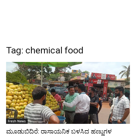
Tag:
chemical food
Fresh News
ಮೂಡುಬಿದಿರೆ: ರಾಸಾಯನಿಕ ಬಳಸಿದ ಹಣ್ಣುಗಳ