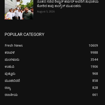
ನೂತನ ಸಚಿವ ರಿಜ್ವಾನ್ ಹರ್ಷದ್ ಅವರಿಗೆ ಶುಭಾಶಯ
ಕೋರಿದ ಕಾಪು ಕಾಂಗ್ರೆಸ್ ಮುಖಂಡರು
August 5, 2026
POPULAR CATEGORY
Fresh News
10609
ಕರಾವಳಿ
9988
ಮಂಗಳೂರು
3544
ಉಡುಪಿ
1906
ಪುತ್ತೂರು
968
ಮೂಡಬಿದರೆ
858
ರಾಜ್ಯ
828
ರಾಜಕೀಯ
661