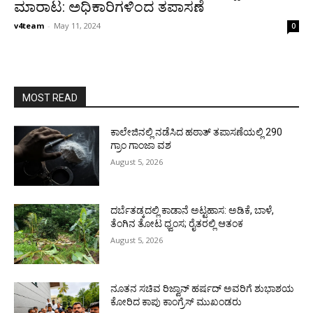
ಮಾರಾಟ: ಅಧಿಕಾರಿಗಳಿಂದ ತಪಾಸಣೆ
v4team
-
May 11, 2024
0
MOST READ
ಕಾಲೇಜಿನಲ್ಲಿ ನಡೆಸಿದ ಹಠಾತ್ ತಪಾಸಣೆಯಲ್ಲಿ 290
ಗ್ರಾಂ ಗಾಂಜಾ ವಶ
August 5, 2026
ದರ್ಬೆತಡ್ಕದಲ್ಲಿ ಕಾಡಾನೆ ಅಟ್ಟಹಾಸ: ಅಡಿಕೆ, ಬಾಳೆ,
ತೆಂಗಿನ ತೋಟ ಧ್ವಂಸ; ರೈತರಲ್ಲಿ ಆತಂಕ
August 5, 2026
ನೂತನ ಸಚಿವ ರಿಜ್ವಾನ್ ಹರ್ಷದ್ ಅವರಿಗೆ ಶುಭಾಶಯ
ಕೋರಿದ ಕಾಪು ಕಾಂಗ್ರೆಸ್ ಮುಖಂಡರು