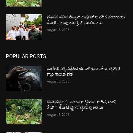
ನೂತನ ಸಚಿವ ರಿಜ್ವಾನ್ ಹರ್ಷದ್ ಅವರಿಗೆ ಶುಭಾಶಯ
ಕೋರಿದ ಕಾಪು ಕಾಂಗ್ರೆಸ್ ಮುಖಂಡರು
August 5, 2026
POPULAR POSTS
ಕಾಲೇಜಿನಲ್ಲಿ ನಡೆಸಿದ ಹಠಾತ್ ತಪಾಸಣೆಯಲ್ಲಿ 290
ಗ್ರಾಂ ಗಾಂಜಾ ವಶ
August 5, 2026
ದರ್ಬೆತಡ್ಕದಲ್ಲಿ ಕಾಡಾನೆ ಅಟ್ಟಹಾಸ: ಅಡಿಕೆ, ಬಾಳೆ,
ತೆಂಗಿನ ತೋಟ ಧ್ವಂಸ; ರೈತರಲ್ಲಿ ಆತಂಕ
August 5, 2026