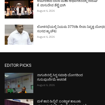
ಅಮೇರಿಕಾದ ಬಾನಾ ಮಹಾ ಅಧಿವೇಶನದಲ್ಲಿ ರಾಜರ್ಷಿ
ಕೆ. ವಾಸುದೇವ ಶೆಟ್ಟಿ ಭಾಗಿ
August 6, 2026
ಲೋಕಸಭೆಯಲ್ಲಿ ನಿಯಮ 377ರಡಿ ಸೇವಾ ನಿವೃತ್ತ ಯೋಧರ ಪ
ಸಂಸದ ಕ್ಯಾ.ಚೌಟ
August 6, 2026
EDITOR PICKS
ನಾಗೂರಿನಲ್ಲಿ ಸಿದ್ಧ ಸಮಾಧಿ ಯೋಗದಿಂದ
ಗುರುಪೂರ್ಣಿಮೆ ಆಚರಣೆ
August 6, 2026
ಮಳೆ ಹಾನಿ ಹಿನ್ನೆಲೆ: ಬಂಟ್ವಾಳ ತಾಲೂಕು