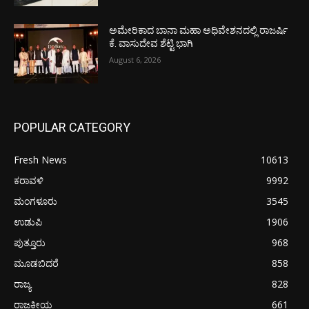
ಅಮೇರಿಕಾದ ಬಾನಾ ಮಹಾ ಅಧಿವೇಶನದಲ್ಲಿ ರಾಜರ್ಷಿ
ಕೆ. ವಾಸುದೇವ ಶೆಟ್ಟಿ ಭಾಗಿ
August 6, 2026
POPULAR CATEGORY
Fresh News
10613
ಕರಾವಳಿ
9992
ಮಂಗಳೂರು
3545
ಉಡುಪಿ
1906
ಪುತ್ತೂರು
968
ಮೂಡಬಿದರೆ
858
ರಾಜ್ಯ
828
ರಾಜಕೀಯ
661