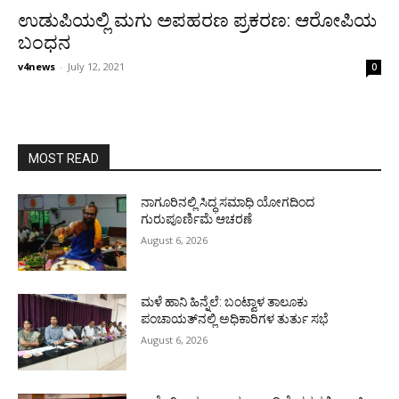
ಉಡುಪಿಯಲ್ಲಿ ಮಗು ಅಪಹರಣ ಪ್ರಕರಣ: ಆರೋಪಿಯ
ಬಂಧನ
v4news
-
July 12, 2021
0
MOST READ
ನಾಗೂರಿನಲ್ಲಿ ಸಿದ್ಧ ಸಮಾಧಿ ಯೋಗದಿಂದ
ಗುರುಪೂರ್ಣಿಮೆ ಆಚರಣೆ
August 6, 2026
ಮಳೆ ಹಾನಿ ಹಿನ್ನೆಲೆ: ಬಂಟ್ವಾಳ ತಾಲೂಕು
ಪಂಚಾಯತ್‌ನಲ್ಲಿ ಅಧಿಕಾರಿಗಳ ತುರ್ತು ಸಭೆ
August 6, 2026