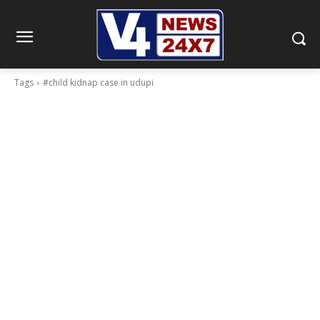
Tags
#child kidnap case in udupi