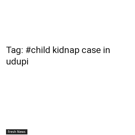
Tag:
#child kidnap case in
udupi
Fresh News