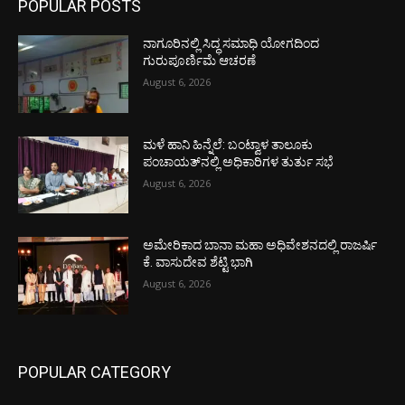
POPULAR POSTS
ನಾಗೂರಿನಲ್ಲಿ ಸಿದ್ಧ ಸಮಾಧಿ ಯೋಗದಿಂದ
ಗುರುಪೂರ್ಣಿಮೆ ಆಚರಣೆ
August 6, 2026
ಮಳೆ ಹಾನಿ ಹಿನ್ನೆಲೆ: ಬಂಟ್ವಾಳ ತಾಲೂಕು
ಪಂಚಾಯತ್‌ನಲ್ಲಿ ಅಧಿಕಾರಿಗಳ ತುರ್ತು ಸಭೆ
August 6, 2026
ಅಮೇರಿಕಾದ ಬಾನಾ ಮಹಾ ಅಧಿವೇಶನದಲ್ಲಿ ರಾಜರ್ಷಿ
ಕೆ. ವಾಸುದೇವ ಶೆಟ್ಟಿ ಭಾಗಿ
August 6, 2026
POPULAR CATEGORY