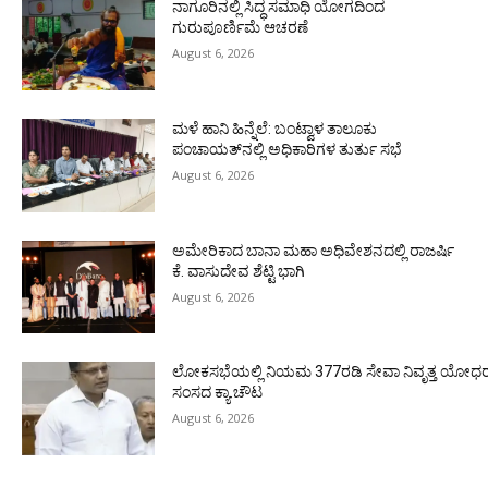
ನಾಗೂರಿನಲ್ಲಿ ಸಿದ್ಧ ಸಮಾಧಿ ಯೋಗದಿಂದ
ಗುರುಪೂರ್ಣಿಮೆ ಆಚರಣೆ
August 6, 2026
ಮಳೆ ಹಾನಿ ಹಿನ್ನೆಲೆ: ಬಂಟ್ವಾಳ ತಾಲೂಕು
ಪಂಚಾಯತ್‌ನಲ್ಲಿ ಅಧಿಕಾರಿಗಳ ತುರ್ತು ಸಭೆ
August 6, 2026
ಅಮೇರಿಕಾದ ಬಾನಾ ಮಹಾ ಅಧಿವೇಶನದಲ್ಲಿ ರಾಜರ್ಷಿ
ಕೆ. ವಾಸುದೇವ ಶೆಟ್ಟಿ ಭಾಗಿ
August 6, 2026
ಲೋಕಸಭೆಯಲ್ಲಿ ನಿಯಮ 377ರಡಿ ಸೇವಾ ನಿವೃತ್ತ ಯೋಧರ ಪ
ಸಂಸದ ಕ್ಯಾ.ಚೌಟ
August 6, 2026