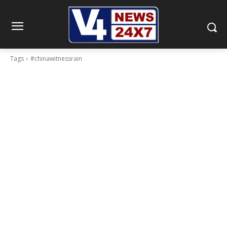
Tags
#chinawitnessrain