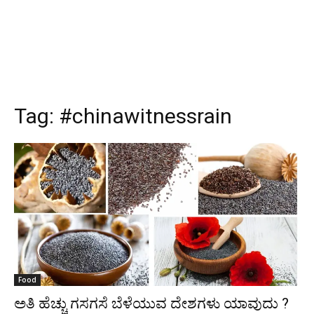
Tag:
#chinawitnessrain
Food
ಅತಿ ಹೆಚ್ಚು ಗಸಗಸೆ ಬೆಳೆಯುವ ದೇಶಗಳು ಯಾವುದು ?