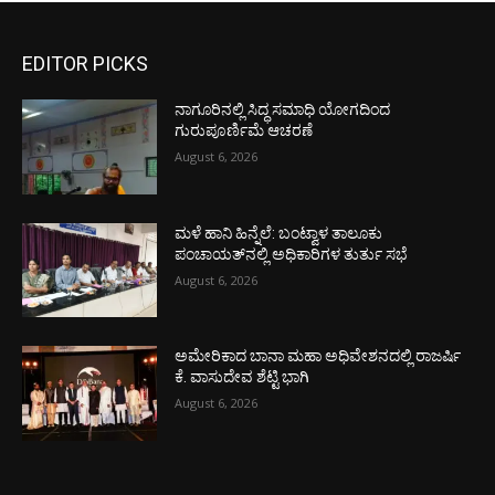
EDITOR PICKS
ನಾಗೂರಿನಲ್ಲಿ ಸಿದ್ಧ ಸಮಾಧಿ ಯೋಗದಿಂದ
ಗುರುಪೂರ್ಣಿಮೆ ಆಚರಣೆ
August 6, 2026
ಮಳೆ ಹಾನಿ ಹಿನ್ನೆಲೆ: ಬಂಟ್ವಾಳ ತಾಲೂಕು
ಪಂಚಾಯತ್‌ನಲ್ಲಿ ಅಧಿಕಾರಿಗಳ ತುರ್ತು ಸಭೆ
August 6, 2026
ಅಮೇರಿಕಾದ ಬಾನಾ ಮಹಾ ಅಧಿವೇಶನದಲ್ಲಿ ರಾಜರ್ಷಿ
ಕೆ. ವಾಸುದೇವ ಶೆಟ್ಟಿ ಭಾಗಿ
August 6, 2026