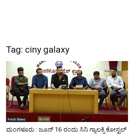
Tag:
ciny galaxy
Fresh News
ಮಂಗಳೂರು : ಜೂನ್ 16 ರಂದು ಸಿನಿ ಗ್ಯಾಲಕ್ಸಿ ಕೋಸ್ಟಲ್