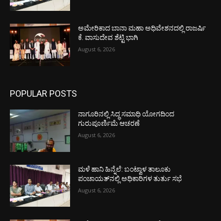
ಅಮೇರಿಕಾದ ಬಾನಾ ಮಹಾ ಅಧಿವೇಶನದಲ್ಲಿ ರಾಜರ್ಷಿ
ಕೆ. ವಾಸುದೇವ ಶೆಟ್ಟಿ ಭಾಗಿ
August 6, 2026
POPULAR POSTS
ನಾಗೂರಿನಲ್ಲಿ ಸಿದ್ಧ ಸಮಾಧಿ ಯೋಗದಿಂದ
ಗುರುಪೂರ್ಣಿಮೆ ಆಚರಣೆ
August 6, 2026
ಮಳೆ ಹಾನಿ ಹಿನ್ನೆಲೆ: ಬಂಟ್ವಾಳ ತಾಲೂಕು
ಪಂಚಾಯತ್‌ನಲ್ಲಿ ಅಧಿಕಾರಿಗಳ ತುರ್ತು ಸಭೆ
August 6, 2026