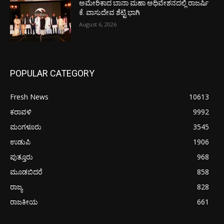
ಅಮೇರಿಕಾದ ಬಾನಾ ಮಹಾ ಅಧಿವೇಶನದಲ್ಲಿ ರಾಜರ್ಷಿ
ಕೆ. ವಾಸುದೇವ ಶೆಟ್ಟಿ ಭಾಗಿ
August 6, 2026
POPULAR CATEGORY
Fresh News
10613
ಕರಾವಳಿ
9992
ಮಂಗಳೂರು
3545
ಉಡುಪಿ
1906
ಪುತ್ತೂರು
968
ಮೂಡಬಿದರೆ
858
ರಾಜ್ಯ
828
ರಾಜಕೀಯ
661