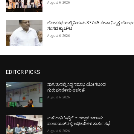
August 6, 2026
ಲೋಕಸಭೆಯಲ್ಲಿ ನಿಯಮ 377ರಡಿ ಸೇವಾ ನಿವೃತ್ತ ಯೋಧರ ಪ
ಸಂಸದ ಕ್ಯಾ.ಚೌಟ
August 6, 2026
EDITOR PICKS
ನಾಗೂರಿನಲ್ಲಿ ಸಿದ್ಧ ಸಮಾಧಿ ಯೋಗದಿಂದ
ಗುರುಪೂರ್ಣಿಮೆ ಆಚರಣೆ
August 6, 2026
ಮಳೆ ಹಾನಿ ಹಿನ್ನೆಲೆ: ಬಂಟ್ವಾಳ ತಾಲೂಕು
ಪಂಚಾಯತ್‌ನಲ್ಲಿ ಅಧಿಕಾರಿಗಳ ತುರ್ತು ಸಭೆ
August 6, 2026