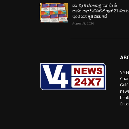
ಡಾ. ಪ್ರೀತಿ ಲೋಲಾಕ್ಷ ನಾಗವೇಣಿ
ಅವರ ಅನ್‌ಟಚೆಬಿಲಿಟಿ ಇನ್ 21 ಸೆಂಚು
ಇಂಡಿಯಾ ಕೃತಿ ಬಿಡುಗಡೆ
August 8, 2026
AB
V4 N
Chan
Gulf
news
heal
Ente