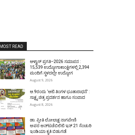
MOST READ
ಆಳ್ವಾಸ್ ಪ್ರಗತಿ–2026 ಸಮಾಪನ :
15,539 ಉದ್ಯೋಗಾಕಾಂಕ್ಷಿಗಳಲ್ಲಿ 2,394
ಮಂದಿಗೆ ಸ್ಥಳದಲ್ಲೇ ಉದ್ಯೋಗ
August 9, 2026
ಆ.9ರಂದು ‘ಆಟಿ ತಿಂಗಳ ಭೂತಾರಾಧನೆ’ :
ಸಾಕ್ಷ್ಯ ಚಿತ್ರ ಪ್ರದರ್ಶನ ಹಾಗೂ ಸಂವಾದ
August 8, 2026
ಡಾ. ಪ್ರೀತಿ ಲೋಲಾಕ್ಷ ನಾಗವೇಣಿ
ಅವರ ಅನ್‌ಟಚೆಬಿಲಿಟಿ ಇನ್ 21 ಸೆಂಚುರಿ
ಇಂಡಿಯಾ ಕೃತಿ ಬಿಡುಗಡೆ