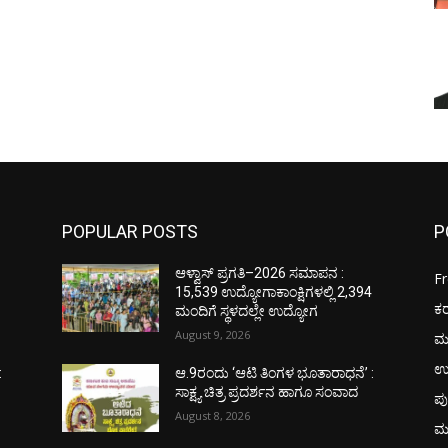
POPULAR POSTS
P
ಆಳ್ವಾಸ್ ಪ್ರಗತಿ–2026 ಸಮಾಪನ :
F
4
15,539 ಉದ್ಯೋಗಾಕಾಂಕ್ಷಿಗಳಲ್ಲಿ 2,394
ಕ
ಮಂದಿಗೆ ಸ್ಥಳದಲ್ಲೇ ಉದ್ಯೋಗ
August 9, 2026
ಮ
ಉ
:
ಆ.9ರಂದು ‘ಆಟಿ ತಿಂಗಳ ಭೂತಾರಾಧನೆ’ :
ಸಾಕ್ಷ್ಯ ಚಿತ್ರ ಪ್ರದರ್ಶನ ಹಾಗೂ ಸಂವಾದ
ಪು
August 8, 2026
ಮ