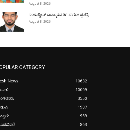
August 8, 2026
ಸಂಶುದ್ಧೀನ್ ಎಣ್ಮೂರವರಿಗೆ ಪ.ಗೋ ಪ್ರಶಸ್ತಿ
August 8, 2026
OPULAR CATEGORY
resh News
10632
ರಾವಳಿ
10009
ಂಗಳೂರು
3550
ಡುಪಿ
1907
ತ್ತೂರು
969
ೂಡಬಿದರೆ
863