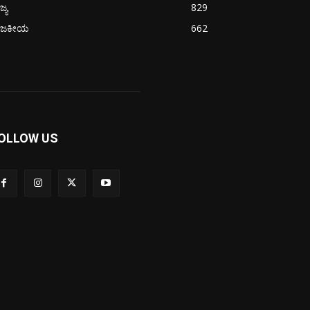
ಜ್ಯ
829
ಾಜಕೀಯ
662
OLLOW US