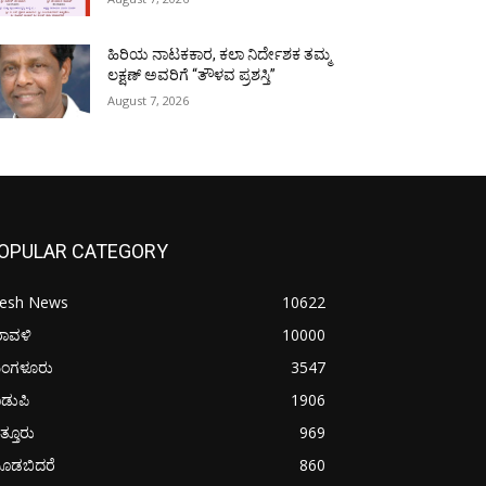
ಹಿರಿಯ ನಾಟಕಕಾರ, ಕಲಾ ನಿರ್ದೇಶಕ ತಮ್ಮ
ಲಕ್ಷಣ್ ಅವರಿಗೆ “ತೌಳವ ಪ್ರಶಸ್ತಿ”
August 7, 2026
OPULAR CATEGORY
resh News
10622
ರಾವಳಿ
10000
ಂಗಳೂರು
3547
ಡುಪಿ
1906
ತ್ತೂರು
969
ೂಡಬಿದರೆ
860