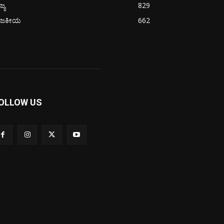
ಜ್ಯ
829
ಾಜಕೀಯ
662
OLLOW US