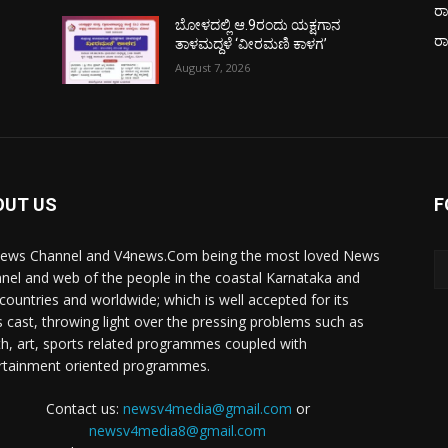
ರಾ
ಬೋಳದಲ್ಲಿ ಆ.9ರಂದು ಯಕ್ಷಗಾನ
ರ
ತಾಳಮದ್ದಳೆ ‘ವೀರಮಣಿ ಕಾಳಗ’
August 7, 2026
OUT US
F
ews Channel and V4news.Com being the most loved News
nel and web of the people in the coastal Karnataka and
 countries and worldwide; which is well accepted for its
 cast, throwing light over the pressing problems such as
th, art, sports related programmes coupled with
rtainment oriented programmes.
Contact us:
newsv4media@gmail.com
or
newsv4media8@gmail.com