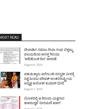
MOST READ
ದೇವಾಡಿಗ ಸಮಾಜ ಸೇವಾ ಸಂಘ ಬೆಳ್ಳಣ್ಣು
ವಲಯದಿಂದ ಆಗಸ್ಟ್ 9ರಂದು
‘ಆಟಿಡೊಂಜಿ ದಿನ’ ಆಚರಣೆ
August 8, 2026
ಪಡುಕುತ್ಯಾರು ಆನೆಗುಂದಿ ಸರಸ್ವತೀ ಪೀಠಕ್ಕೆ
ವಿಶ್ವ ಹಿಂದೂ ಪರಿಷತ್ ಅಂತರರಾಷ್ಟ್ರೀಯ
ಅಧ್ಯಕ್ಷ ಅಲೋಕ್ ಕುಮಾರ್ ಭೇಟಿ
August 7, 2026
ಬೋಳದಲ್ಲಿ ಆ.9ರಂದು ಯಕ್ಷಗಾನ
ತಾಳಮದ್ದಳೆ ‘ವೀರಮಣಿ ಕಾಳಗ’
August 7, 2026