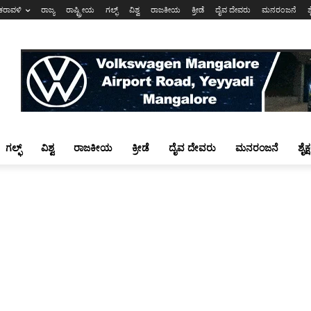
ಕರಾವಳಿ
ರಾಜ್ಯ
ರಾಷ್ಟ್ರೀಯ
ಗಲ್ಫ್
ವಿಶ್ವ
ರಾಜಕೀಯ
ಕ್ರೀಡೆ
ದೈವ ದೇವರು
ಮನರಂಜನೆ
ಶ
ಗಲ್ಫ್
ವಿಶ್ವ
ರಾಜಕೀಯ
ಕ್ರೀಡೆ
ದೈವ ದೇವರು
ಮನರಂಜನೆ
ಶೈಕ