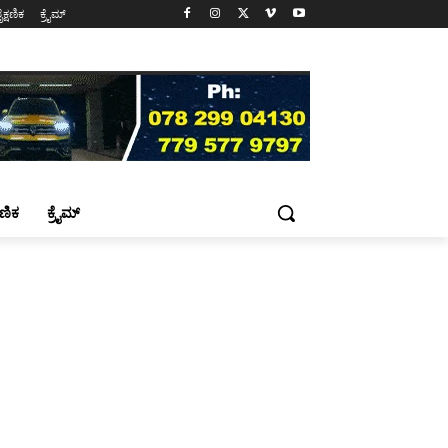
ೈಕ್ಷಣಿಕ
ಕ್ರೈಮ್
್ಷಣಿಕ
ಕ್ರೈಮ್