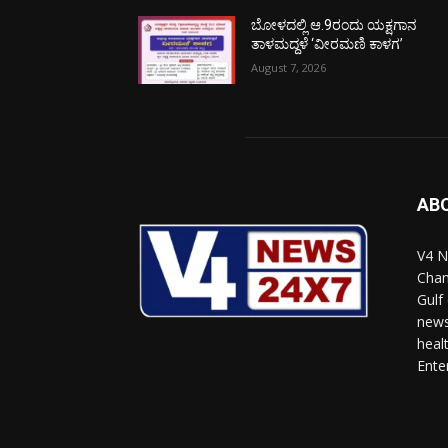
ಬೋಳದಲ್ಲಿ ಆ.9ರಂದು ಯಕ್ಷಗಾನ
ತಾಳಮದ್ದಳೆ ‘ವೀರಮಣಿ ಕಾಳಗ’
August 7, 2026
AB
V4 N
Chan
Gulf
news
heal
Ente