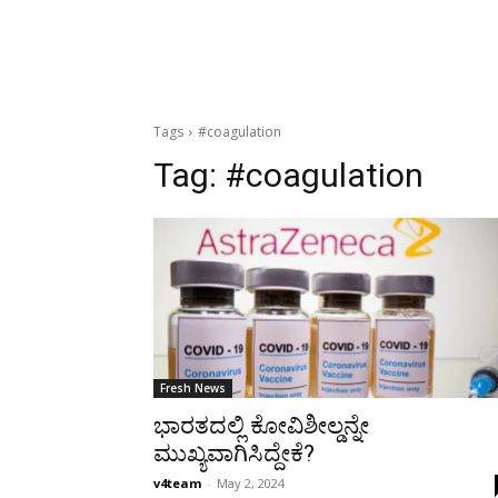
Tags
#coagulation
Tag:
#coagulation
Fresh News
ಭಾರತದಲ್ಲಿ ಕೋವಿಶೀಲ್ಡನ್ನೇ
ಮುಖ್ಯವಾಗಿಸಿದ್ದೇಕೆ?
v4team
-
May 2, 2024