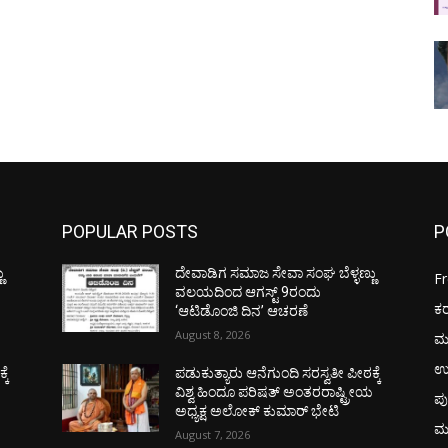
POPULAR POSTS
P
ು
ದೇವಾಡಿಗ ಸಮಾಜ ಸೇವಾ ಸಂಘ ಬೆಳ್ಳಣ್ಣು
F
ವಲಯದಿಂದ ಆಗಸ್ಟ್ 9ರಂದು
ಕ
‘ಆಟಿಡೊಂಜಿ ದಿನ’ ಆಚರಣೆ
August 8, 2026
ಮ
ಉ
ಕೆ
ಪಡುಕುತ್ಯಾರು ಆನೆಗುಂದಿ ಸರಸ್ವತೀ ಪೀಠಕ್ಕೆ
ಯ
ವಿಶ್ವ ಹಿಂದೂ ಪರಿಷತ್ ಅಂತರರಾಷ್ಟ್ರೀಯ
ಪು
ಅಧ್ಯಕ್ಷ ಅಲೋಕ್ ಕುಮಾರ್ ಭೇಟಿ
ಮ
August 7, 2026