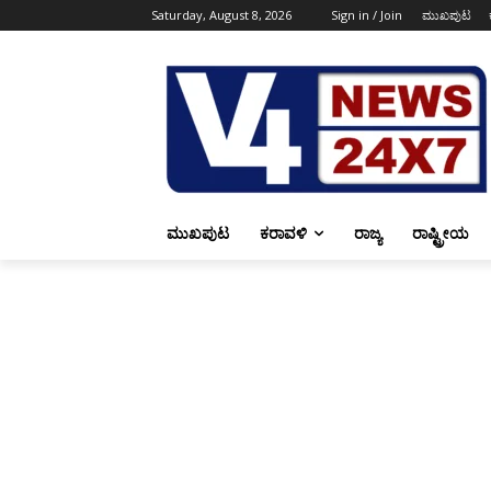
Saturday, August 8, 2026
Sign in / Join
ಮುಖಪುಟ
ಮುಖಪುಟ
ಕರಾವಳಿ
ರಾಜ್ಯ
ರಾಷ್ಟ್ರೀಯ