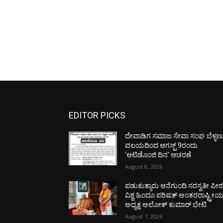
EDITOR PICKS
ದೇವಾಡಿಗ ಸಮಾಜ ಸೇವಾ ಸಂಘ ಬೆಳ್ಳಣ್ಣ
ವಲಯದಿಂದ ಆಗಸ್ಟ್ 9ರಂದು
‘ಆಟಿಡೊಂಜಿ ದಿನ’ ಆಚರಣೆ
August 8, 2026
ಪಡುಕುತ್ಯಾರು ಆನೆಗುಂದಿ ಸರಸ್ವತೀ ಪೀಠಕ್
ವಿಶ್ವ ಹಿಂದೂ ಪರಿಷತ್ ಅಂತರರಾಷ್ಟ್ರೀ
ಅಧ್ಯಕ್ಷ ಅಲೋಕ್ ಕುಮಾರ್ ಭೇಟಿ
August 7, 2026