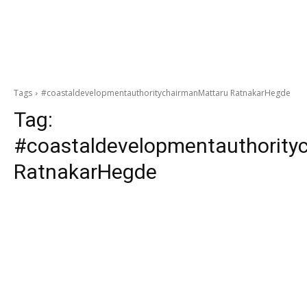
Tags
#coastaldevelopmentauthoritychairmanMattaru RatnakarHegde
Tag:
#coastaldevelopmentauthority
RatnakarHegde