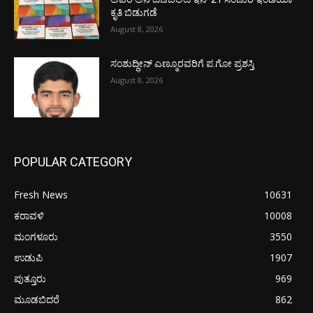
ಕೃತಿ ಬಿಡುಗಡೆ
August 8, 2026
ಸಂಶುದ್ಧೀನ್ ಎಣ್ಮೂರವರಿಗೆ ಪ.ಗೋ ಪ್ರಶಸ್ತಿ
August 8, 2026
POPULAR CATEGORY
Fresh News
10631
ಕರಾವಳಿ
10008
ಮಂಗಳೂರು
3550
ಉಡುಪಿ
1907
ಪುತ್ತೂರು
969
ಮೂಡಬಿದರೆ
862