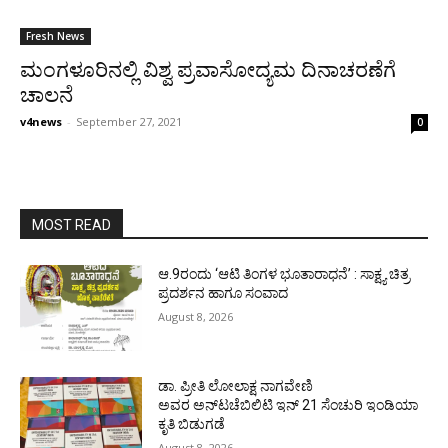
Fresh News
ಮಂಗಳೂರಿನಲ್ಲಿ ವಿಶ್ವ ಪ್ರವಾಸೋದ್ಯಮ ದಿನಾಚರಣೆಗೆ
ಚಾಲನೆ
v4news
-
September 27, 2021
0
MOST READ
ಆ.9ರಂದು ‘ಆಟಿ ತಿಂಗಳ ಭೂತಾರಾಧನೆ’ : ಸಾಕ್ಷ್ಯ ಚಿತ್ರ
ಪ್ರದರ್ಶನ ಹಾಗೂ ಸಂವಾದ
August 8, 2026
ಡಾ. ಪ್ರೀತಿ ಲೋಲಾಕ್ಷ ನಾಗವೇಣಿ
ಅವರ ಅನ್‌ಟಚೆಬಿಲಿಟಿ ಇನ್ 21 ಸೆಂಚುರಿ ಇಂಡಿಯಾ
ಕೃತಿ ಬಿಡುಗಡೆ
August 8, 2026