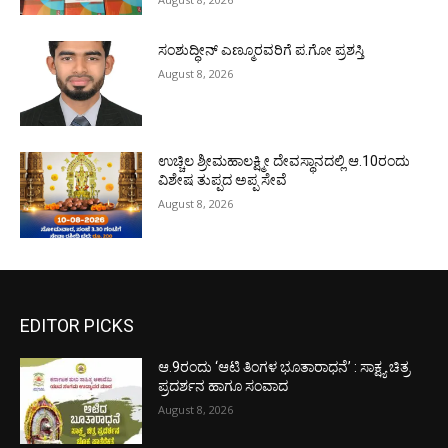
ಸಂಶುದ್ಧೀನ್ ಎಣ್ಮೂರವರಿಗೆ ಪ.ಗೋ ಪ್ರಶಸ್ತಿ
August 8, 2026
ಉಚ್ಚಿಲ ಶ್ರೀಮಹಾಲಕ್ಷ್ಮೀ ದೇವಸ್ಥಾನದಲ್ಲಿ ಆ.10ರಂದು
ವಿಶೇಷ ತುಪ್ಪದ ಅಪ್ಪ ಸೇವೆ
August 8, 2026
EDITOR PICKS
ಆ.9ರಂದು ‘ಆಟಿ ತಿಂಗಳ ಭೂತಾರಾಧನೆ’ : ಸಾಕ್ಷ್ಯ ಚಿತ್ರ
ಪ್ರದರ್ಶನ ಹಾಗೂ ಸಂವಾದ
August 8, 2026