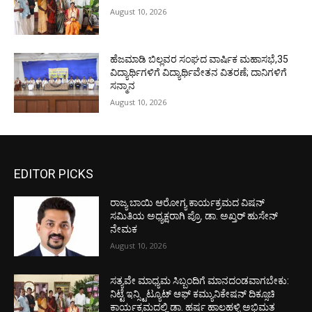
August 10, 2026
ಹೆಜಮಾಡಿ ಬಿಲ್ಲವರ ಸಂಘದ ವಾರ್ಷಿಕ ಮಹಾಸಭೆ,35
ವಿದ್ಯಾರ್ಥಿಗಳಿಗೆ ವಿದ್ಯಾರ್ಥಿವೇತನ ವಿತರಣೆ; ದಾನಿಗಳಿಗೆ
ಸನ್ಮಾನ
August 10, 2026
EDITOR PICKS
ರಾಜ್ಯ ಬಾಯಿ ಆರೋಗ್ಯ ಕಾರ್ಯಕ್ರಮದ ವಿಷನ್
ಸಮಿತಿಯ ಅಧ್ಯಕ್ಷರಾಗಿ ಪ್ರೊ. ಡಾ. ಅಖ್ತರ್ ಹುಸೇನ್
ನೇಮಕ
August 10, 2026
ಸತ್ಯವೇ ಮಾಧ್ಯಮ ಸಿಬ್ಬಂದಿಗೆ ಮಾನದಂಡವಾಗಬೇಕು:
ನಿಟ್ಟೆ ಇನ್ಸ್ಟಿಟ್ಯೂಟ್ ಆಫ್ ಕಮ್ಯುನಿಕೇಷನ್ ದಿಕ್ಸೂಚಿ
ಕಾರ್ಯಕ್ರಮದಲ್ಲಿ ಡಾ. ಹರ್ಷ ಹಾಲಹಳ್ಳಿ ಅಭಿಮತ