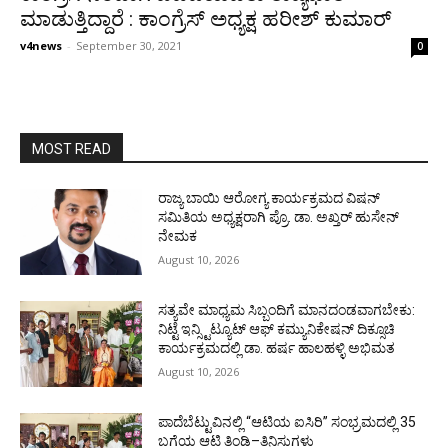
ಮಾಡುತ್ತಿದ್ದಾರೆ : ಕಾಂಗ್ರೆಸ್ ಅಧ್ಯಕ್ಷ ಹರೀಶ್ ಕುಮಾರ್
v4news
-
September 30, 2021
0
MOST READ
ರಾಜ್ಯ ಬಾಯಿ ಆರೋಗ್ಯ ಕಾರ್ಯಕ್ರಮದ ವಿಷನ್
ಸಮಿತಿಯ ಅಧ್ಯಕ್ಷರಾಗಿ ಪ್ರೊ. ಡಾ. ಅಖ್ತರ್ ಹುಸೇನ್
ನೇಮಕ
August 10, 2026
ಸತ್ಯವೇ ಮಾಧ್ಯಮ ಸಿಬ್ಬಂದಿಗೆ ಮಾನದಂಡವಾಗಬೇಕು:
ನಿಟ್ಟೆ ಇನ್ಸ್ಟಿಟ್ಯೂಟ್ ಆಫ್ ಕಮ್ಯುನಿಕೇಷನ್ ದಿಕ್ಸೂಚಿ
ಕಾರ್ಯಕ್ರಮದಲ್ಲಿ ಡಾ. ಹರ್ಷ ಹಾಲಹಳ್ಳಿ ಅಭಿಮತ
August 10, 2026
ಪಾದೆಬೆಟ್ಟುವಿನಲ್ಲಿ “ಆಟಿಯ ಐಸಿರಿ’’ ಸಂಭ್ರಮದಲ್ಲಿ 35
ಬಗೆಯ ಆಟಿ ತಿಂಡಿ–ತಿನಿಸುಗಳು