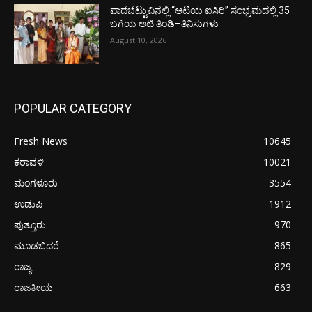
ಪಾದೆಬೆಟ್ಟುವಿನಲ್ಲಿ “ಆಟಿಯ ಐಸಿರಿ’’ ಸಂಭ್ರಮದಲ್ಲಿ 35
ಬಗೆಯ ಆಟಿ ತಿಂಡಿ–ತಿನಿಸುಗಳು
August 10, 2026
POPULAR CATEGORY
Fresh News
10645
ಕರಾವಳಿ
10021
ಮಂಗಳೂರು
3554
ಉಡುಪಿ
1912
ಪುತ್ತೂರು
970
ಮೂಡಬಿದರೆ
865
ರಾಜ್ಯ
829
ರಾಜಕೀಯ
663