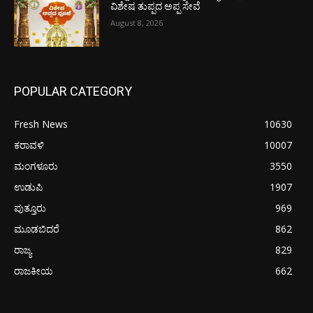
ವಿಶೇಷ ತುಪ್ಪದ ಅಪ್ಪ ಸೇವೆ
August 8, 2026
POPULAR CATEGORY
Fresh News
10630
ಕರಾವಳಿ
10007
ಮಂಗಳೂರು
3550
ಉಡುಪಿ
1907
ಪುತ್ತೂರು
969
ಮೂಡಬಿದರೆ
862
ರಾಜ್ಯ
829
ರಾಜಕೀಯ
662