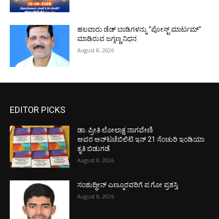
ಹಲವಾರು ಡೆಡ್ ಬಾಡಿಗಳನ್ನು “ಪೋಸ್ಟ್ ಮಾರ್ಟಮ್”
ಮಾಡಿರುವ ಜಗ್ಗಣ್ಣ ನಿಧನ
August 8, 2026
EDITOR PICKS
ಡಾ. ಪ್ರೀತಿ ಲೋಲಾಕ್ಷ ನಾಗವೇಣಿ
ಅವರ ಅನ್‌ಟಚೆಬಿಲಿಟಿ ಇನ್ 21 ಸೆಂಚುರಿ ಇಂಡಿಯಾ
ಕೃತಿ ಬಿಡುಗಡೆ
August 8, 2026
ಸಂಶುದ್ಧೀನ್ ಎಣ್ಮೂರವರಿಗೆ ಪ.ಗೋ ಪ್ರಶಸ್ತಿ
August 8, 2026