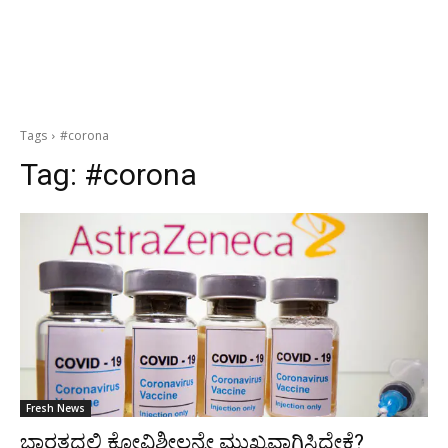
Tags
#corona
Tag:
#corona
Fresh News
ಭಾರತದಲ್ಲಿ ಕೋವಿಶೀಲ್ಡನ್ನೇ ಮುಖ್ಯವಾಗಿಸಿದ್ದೇಕೆ?