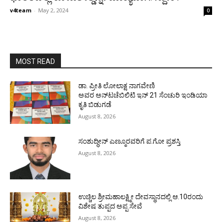
v4team
-
May 2, 2024
0
MOST READ
ಡಾ. ಪ್ರೀತಿ ಲೋಲಾಕ್ಷ ನಾಗವೇಣಿ
ಅವರ ಅನ್‌ಟಚೆಬಿಲಿಟಿ ಇನ್ 21 ಸೆಂಚುರಿ ಇಂಡಿಯಾ
ಕೃತಿ ಬಿಡುಗಡೆ
August 8, 2026
ಸಂಶುದ್ಧೀನ್ ಎಣ್ಮೂರವರಿಗೆ ಪ.ಗೋ ಪ್ರಶಸ್ತಿ
August 8, 2026
ಉಚ್ಚಿಲ ಶ್ರೀಮಹಾಲಕ್ಷ್ಮೀ ದೇವಸ್ಥಾನದಲ್ಲಿ ಆ.10ರಂದು
ವಿಶೇಷ ತುಪ್ಪದ ಅಪ್ಪ ಸೇವೆ
August 8, 2026