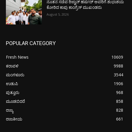
ನೂತನ ಸಚಿವ ರಿಜ್ವಾನ್ ಹರ್ಷದ್ ಅವರಿಗೆ ಶುಭಾಶಯ
ಕೋರಿದ ಕಾಪು ಕಾಂಗ್ರೆಸ್ ಮುಖಂಡರು
August 5, 2026
POPULAR CATEGORY
Fresh News
10609
ಕರಾವಳಿ
9988
ಮಂಗಳೂರು
3544
ಉಡುಪಿ
1906
ಪುತ್ತೂರು
968
ಮೂಡಬಿದರೆ
858
ರಾಜ್ಯ
828
ರಾಜಕೀಯ
661