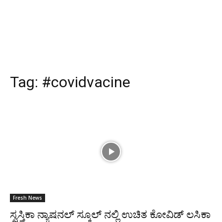
Tag:
#covidvacine
Fresh News
ಸ್ವಸ್ತಿಕಾ ನ್ಯಾಷನಲ್ ಸ್ಕೂಲ್ ನಲ್ಲಿ ಉಚಿತ ಕೋವಿಡ್ ಲಸಿಕಾ