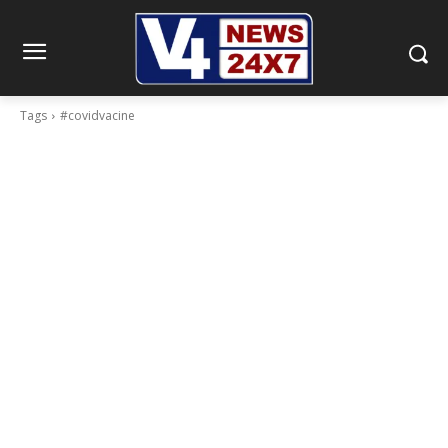
Tags
#covidvacine