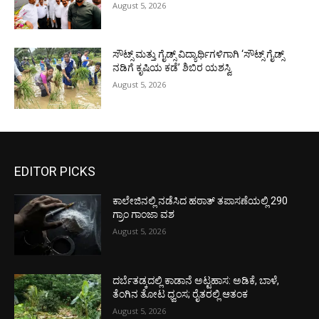
August 5, 2026
ಸೌಟ್ಸ್ ಮತ್ತು ಗೈಡ್ಸ್ ವಿದ್ಯಾರ್ಥಿಗಳಿಗಾಗಿ ‘ಸೌಟ್ಸ್ ಗೈಡ್ಸ್
ನಡಿಗೆ ಕೃಷಿಯ ಕಡೆ’ ಶಿಬಿರ ಯಶಸ್ವಿ
August 5, 2026
EDITOR PICKS
ಕಾಲೇಜಿನಲ್ಲಿ ನಡೆಸಿದ ಹಠಾತ್ ತಪಾಸಣೆಯಲ್ಲಿ 290
ಗ್ರಾಂ ಗಾಂಜಾ ವಶ
August 5, 2026
ದರ್ಬೆತಡ್ಕದಲ್ಲಿ ಕಾಡಾನೆ ಅಟ್ಟಹಾಸ: ಅಡಿಕೆ, ಬಾಳೆ,
ತೆಂಗಿನ ತೋಟ ಧ್ವಂಸ; ರೈತರಲ್ಲಿ ಆತಂಕ
August 5, 2026