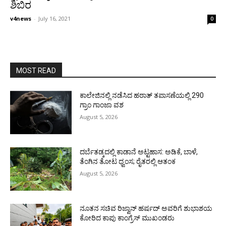
ಶಿಬಿರ
v4news
-
July 16, 2021
0
MOST READ
ಕಾಲೇಜಿನಲ್ಲಿ ನಡೆಸಿದ ಹಠಾತ್ ತಪಾಸಣೆಯಲ್ಲಿ 290
ಗ್ರಾಂ ಗಾಂಜಾ ವಶ
August 5, 2026
ದರ್ಬೆತಡ್ಕದಲ್ಲಿ ಕಾಡಾನೆ ಅಟ್ಟಹಾಸ: ಅಡಿಕೆ, ಬಾಳೆ,
ತೆಂಗಿನ ತೋಟ ಧ್ವಂಸ; ರೈತರಲ್ಲಿ ಆತಂಕ
August 5, 2026
ನೂತನ ಸಚಿವ ರಿಜ್ವಾನ್ ಹರ್ಷದ್ ಅವರಿಗೆ ಶುಭಾಶಯ
ಕೋರಿದ ಕಾಪು ಕಾಂಗ್ರೆಸ್ ಮುಖಂಡರು