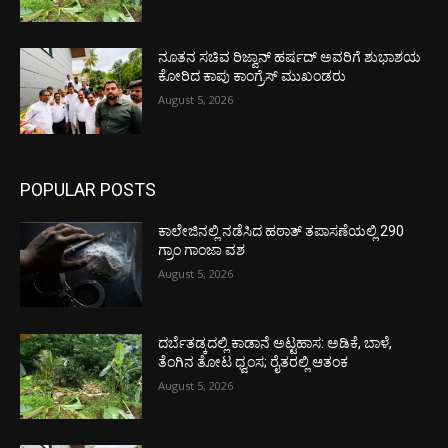
ನೂತನ ಸಚಿವ ರಿಜ್ವಾನ್ ಹರ್ಷದ್ ಅವರಿಗೆ ಶುಭಾಶಯ
ಕೋರಿದ ಕಾಪು ಕಾಂಗ್ರೆಸ್ ಮುಖಂಡರು
August 5, 2026
POPULAR POSTS
ಕಾಲೇಜಿನಲ್ಲಿ ನಡೆಸಿದ ಹಠಾತ್ ತಪಾಸಣೆಯಲ್ಲಿ 290
ಗ್ರಾಂ ಗಾಂಜಾ ವಶ
August 5, 2026
ದರ್ಬೆತಡ್ಕದಲ್ಲಿ ಕಾಡಾನೆ ಅಟ್ಟಹಾಸ: ಅಡಿಕೆ, ಬಾಳೆ,
ತೆಂಗಿನ ತೋಟ ಧ್ವಂಸ; ರೈತರಲ್ಲಿ ಆತಂಕ
August 5, 2026