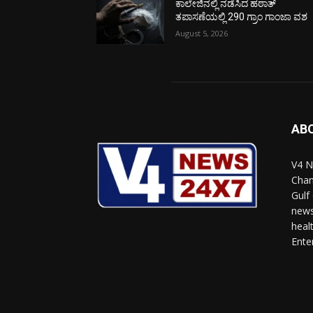
ಕಾಲೇಜಿನಲ್ಲಿ ನಡೆಸಿದ ಹಠಾತ್
ತಪಾಸಣೆಯಲ್ಲಿ 290 ಗ್ರಾಂ ಗಾಂಜಾ ವಶ
August 5, 2026
AB
V4 N
Chan
Gulf
news
heal
Ente