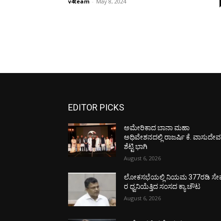
v4team
-
May 8, 2024
EDITOR PICKS
ಅಮೇರಿಕಾದ ಬಾನಾ ಮಹಾ
ಅಧಿವೇಶನದಲ್ಲಿ ರಾಜರ್ಷಿ ಕೆ. ವಾಸುದೇ
ಶೆಟ್ಟಿ ಭಾಗಿ
August 6, 2026
ಲೋಕಸಭೆಯಲ್ಲಿ ನಿಯಮ 377ರಡಿ ಸೇವ
ರ ಧ್ವನಿಯೆತ್ತಿದ ಸಂಸದ ಕ್ಯಾ.ಚೌಟ
August 6, 2026