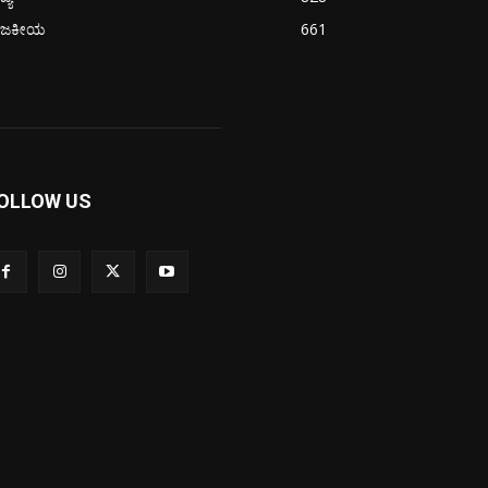
ಾಜಕೀಯ
661
OLLOW US