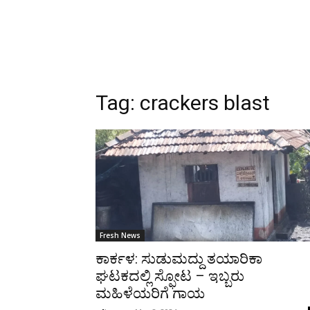
Tag:
crackers blast
Fresh News
ಕಾರ್ಕಳ: ಸುಡುಮದ್ದು ತಯಾರಿಕಾ
ಘಟಕದಲ್ಲಿ ಸ್ಫೋಟ – ಇಬ್ಬರು
ಮಹಿಳೆಯರಿಗೆ ಗಾಯ