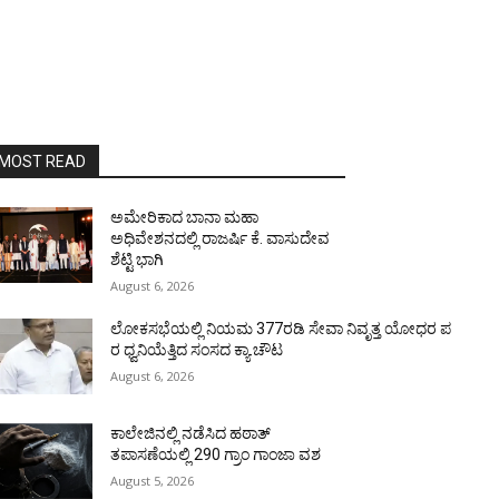
MOST READ
ಅಮೇರಿಕಾದ ಬಾನಾ ಮಹಾ
ಅಧಿವೇಶನದಲ್ಲಿ ರಾಜರ್ಷಿ ಕೆ. ವಾಸುದೇವ
ಶೆಟ್ಟಿ ಭಾಗಿ
August 6, 2026
ಲೋಕಸಭೆಯಲ್ಲಿ ನಿಯಮ 377ರಡಿ ಸೇವಾ ನಿವೃತ್ತ ಯೋಧರ ಪ
ರ ಧ್ವನಿಯೆತ್ತಿದ ಸಂಸದ ಕ್ಯಾ.ಚೌಟ
August 6, 2026
ಕಾಲೇಜಿನಲ್ಲಿ ನಡೆಸಿದ ಹಠಾತ್
ತಪಾಸಣೆಯಲ್ಲಿ 290 ಗ್ರಾಂ ಗಾಂಜಾ ವಶ
August 5, 2026