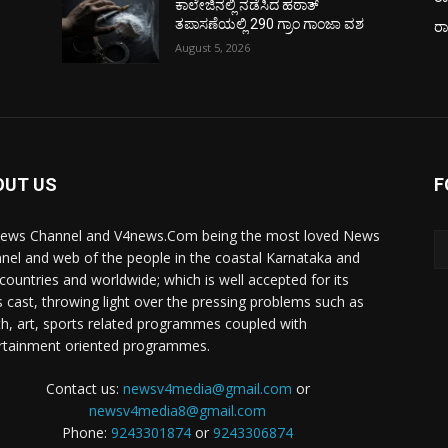
ಕಾಲೇಜಿನಲ್ಲಿ ನಡೆಸಿದ ಹಠಾತ್
ತಪಾಸಣೆಯಲ್ಲಿ 290 ಗ್ರಾಂ ಗಾಂಜಾ ವಶ
ರ
August 5, 2026
OUT US
F
ews Channel and V4news.Com being the most loved News
nel and web of the people in the coastal Karnataka and
 countries and worldwide; which is well accepted for its
 cast, throwing light over the pressing problems such as
th, art, sports related programmes coupled with
rtainment oriented programmes.
Contact us:
newsv4media@gmail.com
or
newsv4media8@gmail.com
Phone:
9243301874
or
9243306874