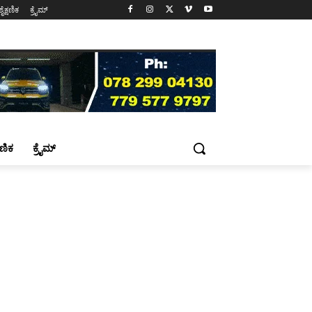
ಶೈಕ್ಷಣಿಕ
ಕ್ರೈಮ್
್ಷಣಿಕ
ಕ್ರೈಮ್