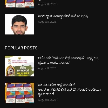
August 8, 2026
ಸಂಶುದ್ಧೀನ್ ಎಣ್ಮೂರವರಿಗೆ ಪ.ಗೋ ಪ್ರಶಸ್ತಿ
August 8, 2026
POPULAR POSTS
ಆ.9ರಂದು ‘ಆಟಿ ತಿಂಗಳ ಭೂತಾರಾಧನೆ’ : ಸಾಕ್ಷ್ಯ ಚಿತ್ರ
ಪ್ರದರ್ಶನ ಹಾಗೂ ಸಂವಾದ
August 8, 2026
ಡಾ. ಪ್ರೀತಿ ಲೋಲಾಕ್ಷ ನಾಗವೇಣಿ
ಅವರ ಅನ್‌ಟಚೆಬಿಲಿಟಿ ಇನ್ 21 ಸೆಂಚುರಿ ಇಂಡಿಯಾ
ಕೃತಿ ಬಿಡುಗಡೆ
August 8, 2026