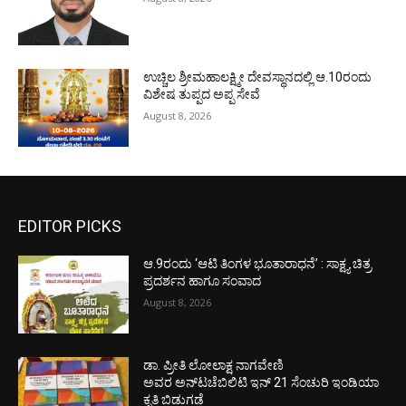
ಉಚ್ಚಿಲ ಶ್ರೀಮಹಾಲಕ್ಷ್ಮೀ ದೇವಸ್ಥಾನದಲ್ಲಿ ಆ.10ರಂದು
ವಿಶೇಷ ತುಪ್ಪದ ಅಪ್ಪ ಸೇವೆ
August 8, 2026
EDITOR PICKS
ಆ.9ರಂದು ‘ಆಟಿ ತಿಂಗಳ ಭೂತಾರಾಧನೆ’ : ಸಾಕ್ಷ್ಯ ಚಿತ್ರ
ಪ್ರದರ್ಶನ ಹಾಗೂ ಸಂವಾದ
August 8, 2026
ಡಾ. ಪ್ರೀತಿ ಲೋಲಾಕ್ಷ ನಾಗವೇಣಿ
ಅವರ ಅನ್‌ಟಚೆಬಿಲಿಟಿ ಇನ್ 21 ಸೆಂಚುರಿ ಇಂಡಿಯಾ
ಕೃತಿ ಬಿಡುಗಡೆ