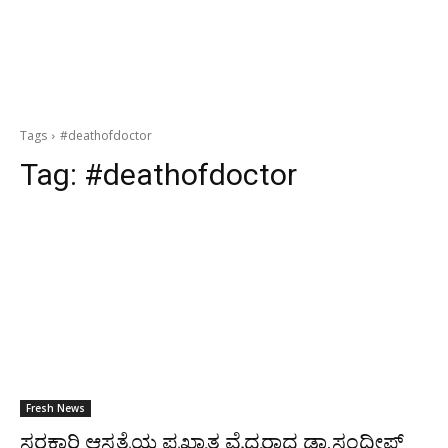
Tags
#deathofdoctor
Tag:
#deathofdoctor
Fresh News
ಸರಕಾರಿ ಆಸ್ಪತ್ರೆಯ ಪ್ರಖ್ಯಾತ ವೈದ್ಯರಾದ ಡಾ.ಸಂದೀಪ್