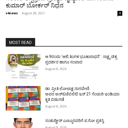
ಕುಮಾರ್ ಬೋರ್ಕರ್ ನಿಧನ
v4news
-
August 28, 2021
0
MOST READ
ಆ.9ರಂದು ‘ಆಟಿ ತಿಂಗಳ ಭೂತಾರಾಧನೆ’ : ಸಾಕ್ಷ್ಯ ಚಿತ್ರ
ಪ್ರದರ್ಶನ ಹಾಗೂ ಸಂವಾದ
August 8, 2026
ಡಾ. ಪ್ರೀತಿ ಲೋಲಾಕ್ಷ ನಾಗವೇಣಿ
ಅವರ ಅನ್‌ಟಚೆಬಿಲಿಟಿ ಇನ್ 21 ಸೆಂಚುರಿ ಇಂಡಿಯಾ
ಕೃತಿ ಬಿಡುಗಡೆ
August 8, 2026
ಸಂಶುದ್ಧೀನ್ ಎಣ್ಮೂರವರಿಗೆ ಪ.ಗೋ ಪ್ರಶಸ್ತಿ
August 8, 2026